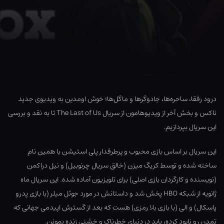
درود رفقا، ساحره‌ها، جادوگرها و ما‌گل‌ها؛ خوش اومدین به ویدیوی جدید
ناکس و بخش آخر از ویدیوهامون از سریال The Last of Us تا به نقد و بررسی
این سریال بپردازیم.
این سریال بر اساس بازی محبوب و پرطرفدار پلی استیشن با همین نام
ساخته شده و توسط کریگ میزن (خالق سریال چرنوبیل) و نیل دراکمن
(نویسنده و کارگردان بازی اصلی) برای تلویزیون آماده شده. این سریال ماه
ژانویه از شبکه HBO پخش شد و داستانش در مورد جوئل میلر (با بازی پدرو
پاسکال) و الی (با بازی بلا رمزی) هست که بعد از گسترش اپیدمی جهانی که
تمدن رو نابود کرده، باید در دنیای خطرناک و خشنی زنده بمونن.