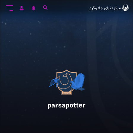
رود
مرکز دنیای جادوگری
ه
تن
صلی
parsapotter