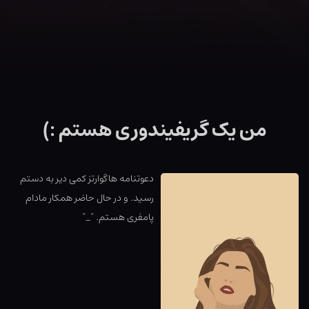
من یک گریفیندوری هستم :)
دعوتنامه هاگوارتز کمی دیر به دستم
رسید.⁩ و در حال حاضر همکار مادام
پامفری هستم. ⁦^_^⁩