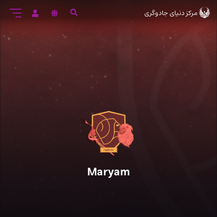
رود
مرکز دنیای جادوگری
ه
تن
صلی
Maryam