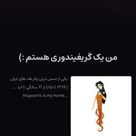
من یک گریفیندوری هستم :)
یکی از مسن ترین پاتر هد های ایران
(۱۳۷۶ تا rip) از 17 سالگی تا ابد ....
...Hogwarts is my home