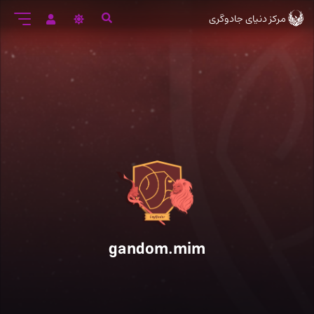
رود
مرکز دنیای جادوگری
ه
تن
صلی
gandom.mim