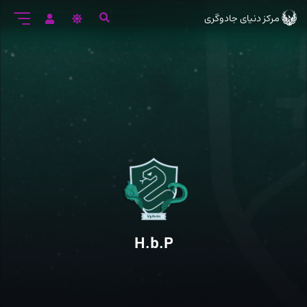
رود
مرکز دنیای جادوگری
ه
تن
صلی
H.b.P