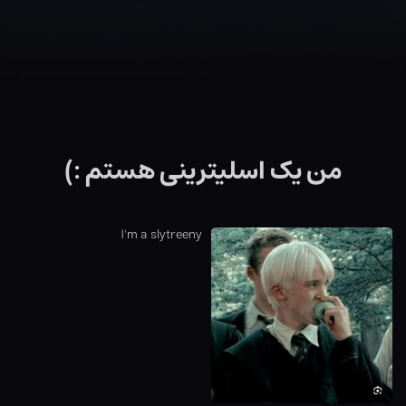
من یک اسلیترینی هستم :)
I'm a slytreeny