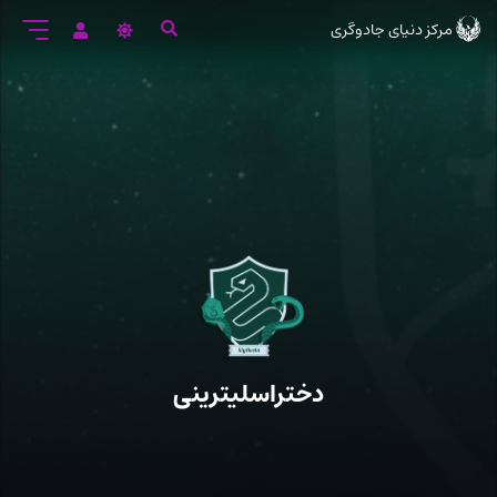
رود
مرکز دنیای جادوگری
ه
تن
صلی
دختراسلیترینی