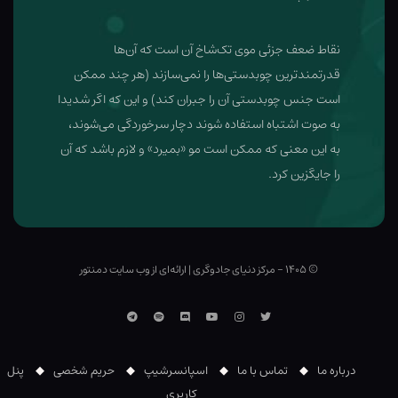
نقاط ضعف جزئی موی تک‌شاخ آن است که آن‌ها
قدرتمند‌ترین چوبدستی‌ها را نمی‌سازند (هر چند ممکن
است جنس چوبدستی آن را جبران کند) و این که اگر شدیدا
به صوت اشتباه استفاده شوند دچار سرخوردگی می‌شوند،
به این معنی که ممکن است مو «بمیرد» و لازم باشد که آن
را جایگزین کرد.
© ۱۴۰۵ - مرکز دنیای جادوگری
|
ارائه‌ای از وب ‌سایت دمنتور
توییتر
اینستاگرام
یوتوب
Discord
اسپاتیفای
تلگرام
درباره ما
تماس با ما
اسپانسرشیپ
حریم شخصی
پنل
کاربری