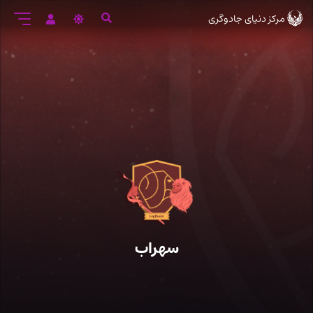
رود
مرکز دنیای جادوگری
ه
تن
صلی
سهراب