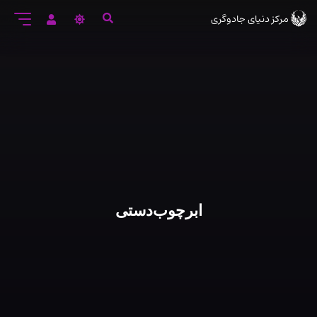
رود
مرکز دنیای جادوگری
ه
تن
صلی
ابرچوب‌دستی