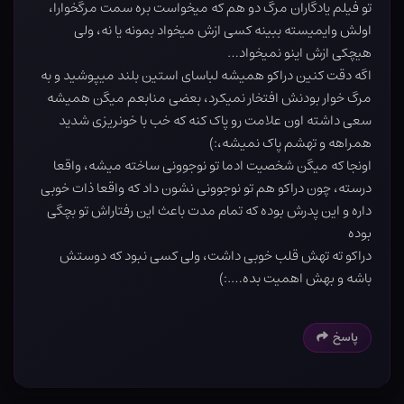
تو فیلم یادگاران مرگ دو هم که میخواست بره سمت مرگخوارا،
اولش وایمیسته ببینه کسی ازش میخواد بمونه یا نه، ولی
هیچکی ازش اینو نمیخواد…
اگه دقت کنین دراکو همیشه لباسای استین بلند میپوشید و به
مرگ خوار بودنش افتخار نمیکرد، بعضی منابعم میگن همیشه
سعی داشته اون علامت رو پاک کنه که خب با خونریزی شدید
همراهه و تهشم پاک نمیشه،:)
اونجا که میگن شخصیت ادما تو نوجوونی ساخته میشه، واقعا
درسته، چون دراکو هم تو نوجوونی نشون داد که واقعا ذات خوبی
داره و این پدرش بوده که تمام مدت باعث این رفتاراش تو بچگی
بوده
دراکو ته تهش قلب خوبی داشت، ولی کسی نبود که دوستش
باشه و بهش اهمیت بده….:)
پاسخ