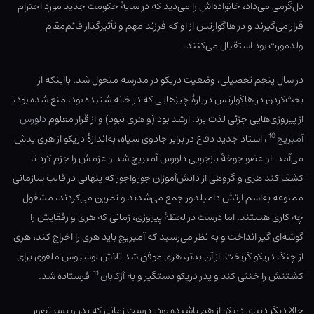
دل‌گرمی می‌داد، خانواده‌اش را می‌دید که در سایهٔ حکومت جدید مورد احترام
قرار می‌گیرند و در هاگوارتس از او که فرزند مهم و تأثیرگذار قائم‌مقام
ولدمورت بود استقبال می‌کنند.
در سال پنجم تحصیلی، وضعیت دریکو در مدرسه متحول شد. بااینکه از
بحث‌کردن در هاگوارتس دربارهٔ چیزهایی که در خانه شنیده بود، منع شده بود،
از پیروزی‌هایی جزئی لذت برد: ارشد بود (و هری نبود) و از قرار معلوم
دلورس
10
آمبریج
، استاد جدید دفاع در برابر جادوی سیاه، به‌اندازهٔ دریکو از هری بدش
می‌آمد. او عضو جوخهٔ بازجویی دلورس آمبریج شد و عزمش را جزم کرد تا
کشف کند هری و گروهی از دانش‌‎آموزان جورواجور که پنهانی در قالب سازمانی
ممنوعه به‌اسم ارتش دامبلدور جمع می‌شدند و تمرین می‌کردند، مشغول
چه کاری هستند. اما درست در لحظهٔ پیروزی، زمانی که هری و رفقایش را
گوشه‌ای گیر انداخت و به نظر می‌رسید که آمبریج باید هری را اخراج کند، هری
از چنگ دریکو گریخت. از آن بدتر، هری موفق شد تلاش لوسیوس ملفوی برای
11
کشتنش را خنثی کند و پدر دریکو دستگیر و به
آزکابان
فرستاده شد.
حالا دیگر دنیای دریکو از هم پاشیده بود. درست زمانی که پدر و پسر تصور