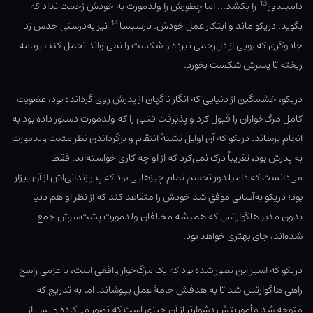
13
دامبلدور
را بکشد… اما چطورش را ولدمورت به خودش زحمت نداد که
14
بگوید. دریکو ماند و ابتکار عمل خودش. نارسیسا
نیز به‌درستی حدس زد
جادوگری که بویی از دل‌رحمی نبرده و شکست را نمی‌تواند تحمل کند، برنامه
ریخته تا پسرش شکست بخورد.
دریکو، خشمگین از دنیایی که انگار ناگهان از پدرش روی گردانده بود، عضویت
کامل مرگ‌خواران را قبول کرد و پذیرفت قتلی را که ولدمورت دستور داده بود به
انجام برساند. دریکو که آن اوایل تشنهٔ انتقام و برگرداندن نظر مثبت ولدمورت
به پدرش بود، تقریباً درک نمی‌کرد که از او چه کاری خواسته‌اند. فقط
می‌دانست که دامبلدور تجسم تمام چیز‌هایی بود که پدر زندانی‌اش از آن بیزار
بود؛ دریکو به‌آسانی موفق شد خودش را متقاعد کند که از نظر او هم دنیا
بدون مدیر هاگوارتس که همیشه مخالفان ولدمورت پشت‌سرش جمع
شده‌اند، جای بهتری خواهد بود.
دریکو که اسیر این تصور شده بود که یک مرگ‌خوار واقعی است، با عزمی راسخ
راهی هاگوارتس شد تا به هدفش جامهٔ عمل بپوشاند. اما به تدریج که
متوجه شد مأموریتش دشوارتر از آن‌ چیزی است که تصور می‌کرده و پس از