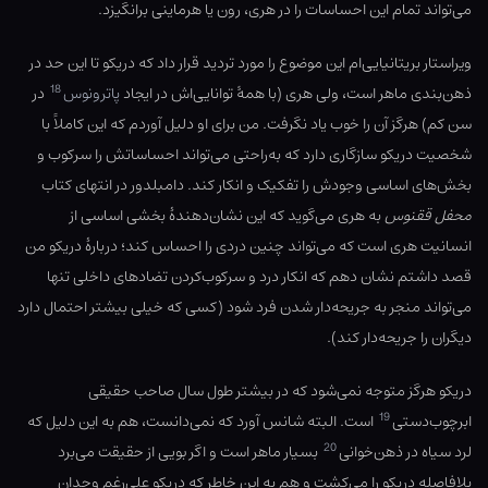
می‌تواند تمام این احساسات را در هری، رون یا هرماینی برانگیزد.
ویراستار بریتانیایی‌ام این موضوع را مورد تردید قرار داد که دریکو تا این حد در
18
ذهن‌بندی ماهر است، ولی هری (با همهٔ توانایی‌اش در ایجاد
پاترونوس
در
سن کم) هرگز آن را خوب یاد نگرفت. من برای او دلیل آوردم که این کاملاً با
شخصیت دریکو سازگاری دارد که به‌راحتی می‌تواند احساساتش را سرکوب و
بخش‌‌های اساسی وجودش را تفکیک و انکار کند. دامبلدور در انتهای کتاب
محفل ققنوس
به هری می‌گوید که این نشان‌دهندهٔ بخشی اساسی از
انسانیت هری است که می‌تواند چنین دردی را احساس کند؛ دربارهٔ دریکو من
قصد داشتم نشان دهم که انکار درد و سرکوب‌کردن تضادهای داخلی تنها
می‌تواند منجر به جریحه‌دار شدن فرد شود (کسی که خیلی بیشتر احتمال دارد
دیگران را جریحه‌دار کند).
دریکو هرگز متوجه نمی‌شود که در بیشتر طول سال صاحب حقیقی
19
ابرچوب‌دستی
است. البته شانس آورد که نمی‌دانست، هم به این دلیل که
20
لرد سیاه در ذهن‌خوانی
بسیار ماهر است و اگر بویی از حقیقت می‌برد
بلافاصله دریکو را می‌کشت و هم به این خاطر که دریکو علی‌رغم وجدان