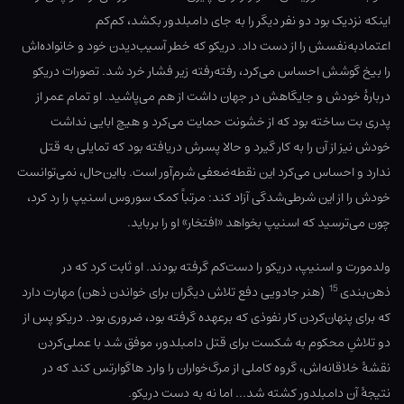
اینکه نزدیک بود دو نفر دیگر را به جای دامبلدور بکشد، کم‌کم
اعتمادبه‌نفسش را از دست داد. دریکو که خطر آسیب‌دیدن خود و خانواده‌اش
را بیخ گوشش احساس می‌کرد، رفته‌رفته زیر فشار خرد شد. تصورات دریکو
دربارهٔ خودش و جایگاهش در جهان داشت از هم می‌پاشید. او تمام عمر از
پدری بت ساخته بود که از خشونت حمایت می‌کرد و هیچ ابایی نداشت
خودش نیز از آن را به کار گیرد و حالا پسرش دریافته بود که تمایلی به قتل
ندارد و احساس می‌کرد این نقطه‌ضعفی شرم‌آور است. بااین‌حال، نمی‌توانست
خودش را از این شرطی‌شدگی آزاد کند: مرتباً کمک سوروس اسنیپ را رد کرد،
چون می‌ترسید که اسنیپ بخواهد «افتخار» او را برباید.
ولدمورت و اسنیپ، دریکو را دست‌کم گرفته بودند. او ثابت کرد که در
15
ذهن‌بندی
(هنر جادویی دفع تلاش دیگران برای خواندن ذهن) مهارت دارد
که برای پنهان‌کردن کار نفوذی که برعهده گرفته بود، ضروری بود. دریکو پس از
دو تلاشِ محکوم به شکست برای قتل دامبلدور، موفق شد با عملی‌کردن
نقشهٔ خلاقانه‌اش، گروه کاملی از مرگ‌خواران را وارد هاگوارتس کند که در
نتیجهٔ آن دامبلدور کشته شد… اما نه به دست دریکو.