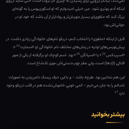
نمی‌کند، بیانگر آرزویی برای رسیدن به چیزی جز ثروت است، حتی شاید آرزوی
اینکه آدم بهتری شود. من خیلی امیدوارم که او اسکورپیوس را به گونه‌ای
بزرگ کند که ملفوی‌ای بسیار مهربان‌تر و روادارتر از آن باشد که خود او در
جوانی‌اش بود.
قبل از اینکه «ملفوی» را انتخاب کنم، دریکو نام‌های خانوادگی زیادی داشت. در
24
پیش‌نویس‌های اولیه در زمان‌های مختلف نام خانوادگی او «اسمارت
»،
26
25
«اسپینکس
» یا «اسپانگن
» بود. اسم کوچک او برگرفته از یکی از صور
فلکی (اژدها) است، ولی مغز چوب‌دستی‌اش موی تک‌شاخ است.
این هم نمادین بود. هرچه باشد – و با این حرف ریسک دامن‌زدن به تصورات
ناسالم را به جان می‌خرم – کمی خوبیِ خاموش‌‌نشده هم در قلب دریکو وجود
27
دارد
بیشتر بخوانید