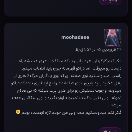
پاسخ
moohadese
۲۹ فروردین ۰۵ در ۱:۵۹ ق٫ظ
فکر گنم کارگردان هری پاتر بود، که میگفت : هری همیشه راه
درست رو میرفت. اما دراکو قهرمانه چون باید انتخاب میکرد!
راستی میدونستید توی صحنه ای که توی یادگاران مرگ 2 هری از
بغل هگرید پرید پایین، توی فیلمانه درواقع اینطوری بوده که دراکو
میدوعه و چوب دستیش رو برای هری پرت میکنه که بی صلاح
نمونه.. ولی دنیل ردکلیف نمیتونه اونو بگیره و اون سکانس حذف
میشه…
فکر کنم میدونستیم همه ولی من خودم تازه فهمیده بودم