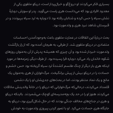
بسیاری فکر می‌کردند او دروغ‌گو و خیال‌پرداز است، دریکو ملفوی یکی از
معدود افرادی بود که می‌دانست هری راست می‌گوید. پدر او سوزش دوبارهٔ
نشان سیاه را حس کرده و شتابان رفته بود تا دوباره به لرد سیاه بپیوندد و در
قبرستان شاهد نبرد هری و ولدمورت بود.
بحث دربارهٔ این اتفاقات در عمارت ملفوی باعث به‌‌وجودآمدن احساسات
متضادی در دریکو ملفوی شد. از طرفی، به هیجان آمده بود که از راز بازگشت
ولدمورت خبردار شده بود و آن چیزی که همیشه پدرش از آن به‌عنوان روزهای
شکوه خاندان یاد می‌کرد دوباره فرا رسیده بود. از طرف دیگر، زمزمه‌ها در مورد
اینکه هری بار دیگر از چنگ طلسم کشندهٔ لرد سیاه گریخته بود حس خشم و
حسادت را در دریکو بیش از پیش برانگیخت. مرگ‌خواران از هری به‌عنوان یک
مانع و یک نماد متنفر بودند، اما در بحث‌های جدی‌شان او را یک دشمن
قلمداد می‌کردند، درحالی‌که مرگ‌‌خوارانی که دریکو را در خانهٔ والدینش ملاقات
می‌کردند هنوز او را در حد یک بچه‌‌مدرسه‌ای کوچک می‌شمردند. بااینکه دریکو
و هری در جناح‌های مخالف جنگی بودند که در حال شکل‌گیری بود، دریکو به
جایگاه هری حسادت می‌کرد. او با تصور کردن پیروزی ولدمورت به خودش