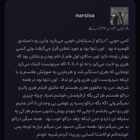
narsisa
۱۸ آبان ۰۳ در ۱:۲۷ ب٫ظ
کمی خوبی ؟ دراکو از سرتاپاش خوبی می‌بارید واین رو دامبلدور
فهمیده بود . اون تنها بود و مورد تحقیر قرار می‌گرفت ولی کسی
بهش توجه نکرد اون سالای اول هم از خام بودن و باباش بود که
هری رو اذیت می‌کرد یا نه تو ۶،۷،۸ اگه میتونست کمک می‌کرد
اونجایی که هری دستگیر شد و هرماینی به صورتش طلسم زد با
اینکه میدونست اون هری ولی لو نداد . اون تنها بود در همه
شرایط، من یه مالفوی هدی هستم که عاشق فیلم هری پاتر و
دراکو هستم هر کی بگه از فیلمش خوشم نمیاد چرته چیزی
نمیگم ولی اگه بگه دراکو پسره ی عوضی بی وجدان تا آخر عمرم
اون رو نمی بخشم تا جایی که بتونم بهش نشون میدم هر کی یه
سلیقه ای داره و حتی اینکه چقد دراکو خوب بود . همه میگن دراکو
بد من میگم تنها ،همه میگن حسود من میگم نیاز به توجه پس
خوشحالم تو کامنتا کسایی رو پیدا کردم شبیه خودم