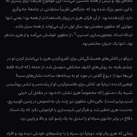
محافل بود و بیش از همه تحسین می‌شد؛ این موضوع طبیعتاً برای پسری که
با این تصور بزرگ شده بود که جایگاهی تقریباً سلطنتی در جامعهٔ جادوگری
دارد، آزاردهنده بود. از آن فراتر، هری در پرواز بااستعدادتر از همه بود؛ یعنی تنها
مهارتی که ملفوی مطمئن بود سال اول در آن می‌تواند از همه سرتر باشد.
9
اینکه استاد معجون‌سازی، اسنیپ
، از ملفوی خوشش می‌آمد و از هری متنفر
بود، تنها یک جبران مختصر بود.
دریکو در تلاش‌های همیشگی‌اش برای کفری‌کردن هری یا بی‌‌اعتبار کردن او در
چشم بقیه، به روش‌های کثیف مختلفی متوسل شد، از جمله (که البته فقط
این‌ها نبود): دروغ گفتن در مورد او به رسانه‌ها، ساخت نشان‌های سینهٔ
توهین‌کننده دربارهٔ او، تلاش برای طلسم‌کردن او از پشت‌سر و لباس پوشیدن
شبیه یک دمنتور (که مخصوصاً هری نشان داده بود در مقابل آن خیلی
آسیب‌پذیر است). بااین‌حال، ملفوی نیز چند بار، به‌خصوص در زمین کوییدیچ،
به‌دست هری تحقیر شد و هرگز این شرمساری را فراموش نکرد که یک استاد
دفاع در برابر جادوی سیاه او را تبدیل به یک راسو کرد و بالا و پایین برد.
زمانی که هری پاتر تولد دوبارهٔ لرد سیاه را با چشم‌های خودش دیده بود و افراد