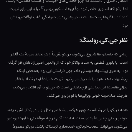
انتظار دختری را داشتند که جزو خاندان‌های «بیست و هشت مقدس» باشد،
17
اما ازآنجاکه استوریا حاضر نبود نوهٔ آن‌ها، اسکورپیوس
، را با این باور تربیت
کند که ماگل‌ها پست هستند، دورهمی‌های خانوادگی اغلب اوقات پرتنش
بود.
نظر جی.کی.رولینگ:
زمانی که داستان‌ها شروع می‌شود، دریکو تقریباً از هر لحاظ نمونهٔ یک قلدر
است. با باوری قطعی به مقام والاتر خود که از والدین اصیل‌زاده‌اش فرا گرفته
بود، به هری پیشنهاد دوستی داد، چون فرضش این بود به‌محض اینکه
پیشنهاد بدهد هری با اشتیاق می‌پذیرد. ثروت خانوادهٔ او در تضاد با فقر
ویزلی‌هاست؛ این نیز یکی از چیزهایی است که دریکو به آن افتخار می‌کند،
هرچند صلاحیت خونی ویزلی‌ها با او برابری می‌کند.
همه دریکو را می‌شناسند چون هرکسی شخصی مثل او را در زندگی‌اش دیده.
خودبرتربینی چنین افرادی بسته به اینکه آدم در چه موقعیتی با آن‌ها روبه‌رو
می‌شود، می‌تواند اعصاب‌خردکن، خنده‌دار یا ترسناک باشد. دریکو معمولاً