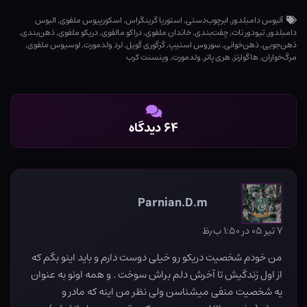
آلبوس دامبلدور
,
ابرچوب‌دستی
,
استوریا گرینگراس
,
اسکورپیوس ملفوی
,
البوس
دامبلدور
,
تیودور نات
,
چفت‌بندی
,
خاندان ملفوی
,
دراکو مالفوی
,
دریکو ملفوی
,
ذهن‌بندی
,
ذهن‌جویی
,
ذهن‌خوانی
,
سوروس اسنیپ
,
گرگوری گویل
,
لرد ولدمورت
,
لوسیوس ملفوی
,
مرگ‌خواران
,
هاگوارتز
,
هری پاتر
,
ولدمورت
,
وینسنت کرب
۶۴ دیدگاه
Parnian.D.m
۷ تیر ۰۵ در ۱:۵۰ ب٫ظ
من خودم شخصیت دریکو رو خیلی دوست دارم و باید اینو بگم که
از اول زندگیش تا آخرش دلم براش سوخت . و همه اونو به عنوان
یه شخصیت منفی میشناسن ولی نظر من اینه که مادر و