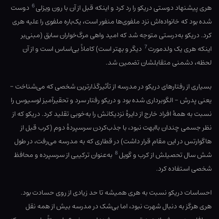
6
هری پیشنهاد دوستی دریکو را رد کرد و اینکه قبل از آن با رون ویزلی
دوست
شده بود که خانواده‌اش نزد ملفوی‌ها منفور است، یک‌باره ملفوی را علیه هری
کرد. دریکو به‌درستی متوجه شد که امید واهی مرگ‌خواران سابق (مبنی‌بر
7
اینکه هری یک ولدمورت
دیگر و بهتر است) کاملاً بی‌‌اساس است و از آن
لحظه، دشمنی متقابلشان تضمین شد.
بسیاری از رفتارهای دریکو در مدرسه از تأثیرگذارترین شخصی که می‌شناخت –
یعنی پدرش – الگوبرداری شده بود و دریکو رفتار سرد و تحقیرآمیز لوسیوس را
نسبت به همهٔ افراد خارج از دایرهٔ نزدیکانش را به‌خوبی تقلید کرد. دریکو که از
نظر جسمی چندان باابهت نبود، با جذب‌کردن سرسپردهٔ دوم (کرب قبل از
هاگوارتس در این مقام قرار داشت) در قطاری که به مدرسه می‌رفت، در طول
8
شش سال تحصیلش از کرب و گویل
به‌عنوان ترکیبی از سرسپرده و محافظ
شخصی استفاده کرد.
احساسات دریکو نسبت به هری همیشه تا حد زیادی از روی حسادت بود.
هری هرگز به دنبال شهرت نبود، اما بی‌شک در مدرسه بیش از همه نقل