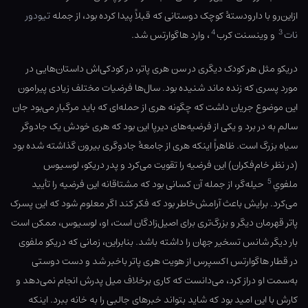
ازاین‌رو با دارودستهٔ کوچک دوستانی که قبلاً پیدا کرده بود، از جمله
تیودور
4
3
نات
و وینسنت کرب
، وارد هاگوارتس شد.
دریکو مثل هر کودک دیگری در سن هری پاتر، در کودکی‌اش داستان‌هایی در
مورد پسری که زنده ماند شنیده بود. سال‌ها فرضیات مختلف زیادی پیرامون
این موضوع جریان داشت که چگونه هری از حمله‌ای که باید مرگبار می‌بود جان
سالم به در برد و یکی از فرضیه‌های دیرپا این بود که هری خودش یک جادوگر
سیاه بزرگ است. ظاهراً اینکه هری از جامعهٔ جادوگری بیرون گذاشته شده بود
(در نظر خام‌فکران) این فرضیه را تقویت می‌کرد و پدر دریکو، لوسیوس
5
ملفویِ
حیله‌گر، از جمله آن کسانی بود که مشتاقانه این فرضیه را تأیید
می‌کرد. برایش باعث آرامش‌خاطر بود که فکر کند اگر معلوم شود که این پسرک
پاتر قهرمان دیگر و بزرگ‌تری برای اصیل‌زادگان است، او، لوسیوس، ممکن‌ است
بار دیگر شانس تسخیر جهان را داشته باشد. بنابراین، زمانی که دریکو ملفوی
در قطار هاگوارتس اکسپرس از هویت هری پاتر باخبر شد و دست دوستی
به‌سمت او دراز کرد، می‌دانست که کاری برخلاف میل پدرش انجام نمی‌دهد و
کارش با این امید بود که شاید بتواند خبرهای جالبی را به خانه ببرد. اینکه