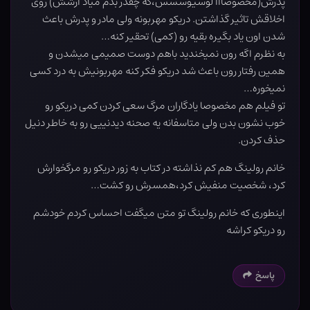
پدرش(مخصوصااا لوسیوسسس،که چقدر بدم میاد ازشش) روی
اخلاقش تاثیر گذاشتن. دریکو مهربونه ولی مادر و پدرش باعث
شدن اون یاد بگیره بقیه رو (کمی) تحقیر کنه…
به نظرم اگه رون نمیخندید باهم دوست صمیمی میشدن و
همین رفتار رون باعث شد دریکو فکر کنه مهربونیش به درد کسی
نمیخوره‌‌…
تو فیلم هم مخصوصا یادگاران مرگ سعی کردن کمی دریکو رو
خوب نشون بدن ولی متاسفانه یه صحنه دیدنییی رو به خاطر دنیل
حذف کردن.
خانم رولینگ هم کم نذاشته در کتاب به زور دریکو رو مرگخوارش
کرد، شخصیت منفیش کرد،همسرش رو کشت…
اینطوری که خانم رولینگ تو متن میگفت احساس کردم خودشم
رو دریکو کراشه
پاسخ