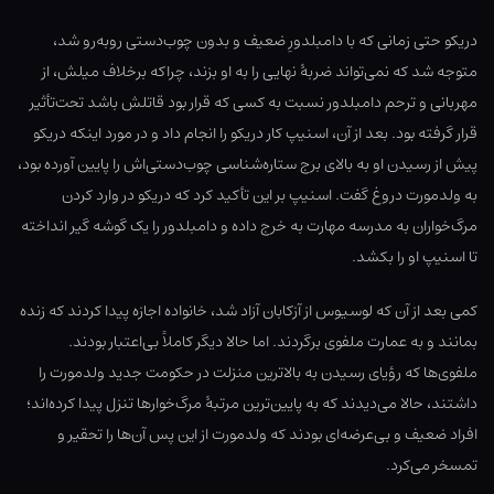
دریکو حتی زمانی که با دامبلدورِ ضعیف و بدون چوب‌دستی روبه‌رو شد،
متوجه شد که نمی‌تواند ضربهٔ نهایی را به او بزند، چراکه برخلاف میلش، از
مهربانی و ترحم دامبلدور نسبت به کسی که قرار بود قاتلش باشد تحت‌تأثیر
قرار گرفته بود. بعد از آن، اسنیپ کار دریکو را انجام داد و در مورد اینکه دریکو
پیش از رسیدن او به بالای برج ستاره‌شناسی چوب‌دستی‌اش را پایین آورده بود،
به ولدمورت دروغ گفت. اسنیپ بر این تأکید کرد که دریکو در وارد کردن
مرگ‌خواران به مدرسه مهارت به خرج داده و دامبلدور را یک گوشه گیر انداخته
تا اسنیپ او را بکشد.
کمی بعد از آن که لوسیوس از آزکابان آزاد شد، خانواده اجازه پیدا کردند که زنده
بمانند و به عمارت ملفوی برگردند. اما حالا دیگر کاملاً بی‌اعتبار بودند.
ملفوی‌ها که رؤیای رسیدن به بالاترین منزلت در حکومت جدید ولدمورت را
داشتند، حالا می‌دیدند که به پایین‌ترین مرتبهٔ مرگ‌خوارها تنزل پیدا کرده‌اند؛
افراد ضعیف و بی‌عرضه‌ای بودند که ولدمورت از این پس آن‌ها را تحقیر و
تمسخر می‌کرد.