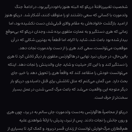
شخصیت تغییریافتهٔ دریکو که البته هنوز باخوددرگیر بود، در ادامهٔ جنگ
ولدمورت با کسانی که سعی داشتند او را متوقف کنند، آشکار شد. دریکو هنوز
از امید بازگشت خانواده‌اش به مقام والای قبلی‌شان دست نکشیده بود، اما
زمانی که هری دستگیر و به عمارت ملفوی برده شد، وجدان دریکو که بی‌موقع
بیدار شده بود باعث شد، شاید با اکراه، اما قطعاً به بهترین شکلی که در آن
موقعیت می‌توانست، سعی کند هری را از دست ولدمورت نجات دهد.
بااین‌حال، در جریان نبرد نهایی در هاگوارتس ملفوی بار دیگر تلاش کرد تا هری
را دستگیر کند و با این کار حیثیت و شاید جان والدینش را نجات دهد. اینکه
می‌توانست خودش را متقاعد کند که واقعاً هری را تحویل دهد یا خیر، جای
بحث دارد. من گمان می‌کنم که مثل تلاشش برای قتل دامبلدور، دریکو بار
دیگر متوجه این واقعیت می‌شد که باعث مرگ کسی شدن در عمل بسیار
سخت‌تر از حرف است.
دریکو از محاصرهٔ هاگوارتس به‌دست ولدمورت جان سالم به در برد، چون هری
و رون جانش را نجات دادند. پس از نبرد، پدرش با ارائهٔ شواهدی علیه
هم‌قطاران مرگ‌خوارش توانست از زندان قسر دربرود و کمک کرد تا بسیاری از