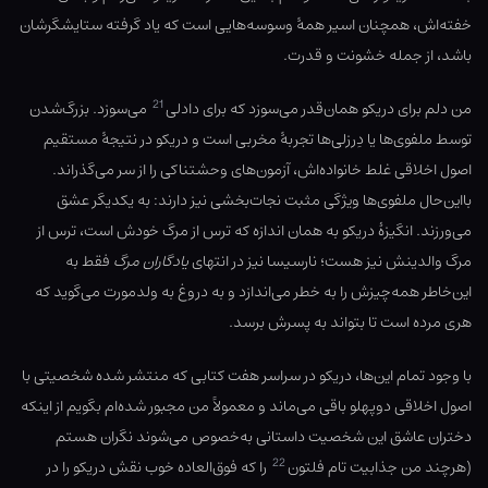
خفته‌اش، همچنان اسیر همهٔ وسوسه‌هایی است که یاد گرفته ستایشگرشان
باشد، از جمله خشونت و قدرت.
21
من دلم برای دریکو همان‌قدر می‌سوزد که برای دادلی
می‌سوزد. بزرگ‌شدن
توسط ملفوی‌ها یا دِرزلی‌ها تجربهٔ مخربی است و دریکو در نتیجهٔ مستقیم
اصول اخلاقی غلط خانواده‌اش، آزمون‌های وحشتناکی را از سر می‌گذراند.
بااین‌حال ملفوی‌ها ویژگی مثبت نجات‌بخشی نیز دارند: به یکدیگر عشق
می‌ورزند. انگیزهٔ دریکو به همان اندازه که ترس از مرگ خودش است، ترس از
مرگ والدینش نیز هست؛ نارسیسا نیز در انتهای
یادگاران مرگ
فقط به
این‌خاطر همه‌چیزش را به خطر می‌اندازد و به دروغ به ولدمورت می‌گوید که
هری مرده است تا بتواند به پسرش برسد.
با وجود تمام این‌ها، دریکو در سراسر هفت کتابی که منتشر شده شخصیتی با
اصول اخلاقی دوپهلو باقی می‌ماند و معمولاً من مجبور شده‌ام بگویم از اینکه
دختران عاشق این شخصیت داستانی به‌خصوص می‌شوند نگران هستم
22
(هرچند من جذابیت تام فلتون
را که فوق‌العاده خوب نقش دریکو را در