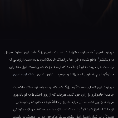
1
درِیکو ملفوی
به‌عنوان تک‌فرزند در عمارت ملفوی بزرگ شد. این عمارت مجلل
2
در ویلتشر
واقع شده و قرن‌ها در تملک خاندانشان بوده است. از زمانی که
توانست حرف بزند به او فهماندند که از سه جهت خاص است: اول به‌عنوان
جادوگر، دوم به‌عنوان اصیل‌زاده و سوم به‌عنوان عضوی از
خاندان ملفوی
.
دریکو در این فضای حسرت‌آلود بزرگ شد که لرد سیاه نتوانسته حاکمیت
جامعهٔ جادوگری را از آن خود کند، هرچند که از روی احتیاط به او یادآوری
می‌شد چنین احساساتی نباید خارج از حلقهٔ کوچک خانواده و دوستان
نزدیکشان ابراز شود «وگرنه ممکنه بابا تو دردسر بیفته». دریکو در کودکی
عمدتاً با فرزندان اصیل‌زادهٔ رفقای سابقاً مرگ‌خوار پدرش معاشرت داشت،