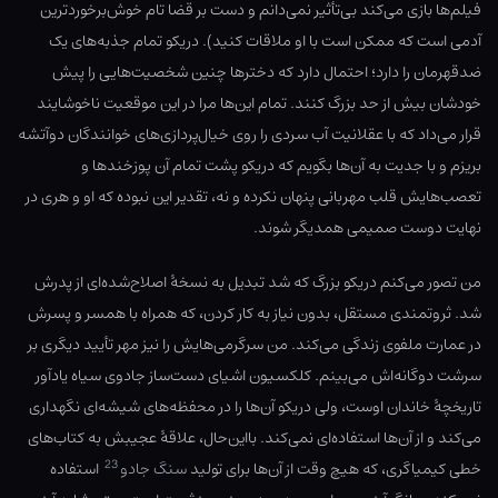
فیلم‌ها بازی می‌کند بی‌تأثیر نمی‌دانم و دست بر قضا تام خوش‌برخوردترین
آدمی است که ممکن است با او ملاقات کنید). دریکو تمام جذبه‌های یک
ضدقهرمان را دارد؛ احتمال دارد که دخترها چنین شخصیت‌هایی را پیش
خودشان بیش از حد بزرگ کنند. تمام این‌ها مرا در این موقعیت ناخوشایند
قرار می‌داد که با عقلانیت آب سردی را روی خیال‌پردازی‌های خوانندگان دوآتشه
بریزم و با جدیت به آن‌ها بگویم که دریکو پشت تمام آن پوزخند‌ها و
تعصب‌هایش قلب مهربانی پنهان نکرده و نه، تقدیر این نبوده که او و هری در
نهایت دوست صمیمی همدیگر شوند.
من تصور می‌کنم دریکو بزرگ که شد تبدیل به نسخهٔ اصلاح‌‌شده‌ای از پدرش
شد. ثروتمندی مستقل، بدون نیاز به کار کردن، که همراه با همسر و پسرش
در عمارت ملفوی زندگی می‌کند. من سرگرمی‌هایش را نیز مهر تأیید دیگری بر
سرشت دوگانه‌اش می‌بینم. کلکسیون اشیای دست‌ساز جادوی سیاه یادآور
تاریخچهٔ خاندان اوست، ولی دریکو آن‌ها را در محفظه‌های شیشه‌ای نگهداری
می‌کند و از آن‌ها استفاده‌ای نمی‌کند. بااین‌حال، علاقهٔ عجیبش به کتاب‌های
23
خطی کیمیاگری، که هیچ‌ وقت از آن‌ها برای تولید
سنگ جادو
استفاده