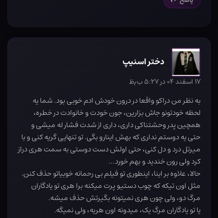
پاسخ
دختر اسنیپ
۱۷ اسفند ۰۴ در ۵:۲۷ ب٫ظ
به نظر من دراکو واقعا در درون خودش ادم خوبی بود. شما یه
لحظه خودتونو جاش بزارین، جون خودت و خانوادت در خطره،
همچین پدر وحشتناکی داری، داری از شدت فشار له میشی و
حتی یه دوستم نداری که بهش اینارو بگی. تو تنهایی گریه کنی و با
میرتل درد و دل کنی، حتی اولش دست دوستی به سمت هری دراز
کرد ولی رون خندید و بهم خورد…
حالا، علاوه بر اینا، اینطوری تو فیلم بی رحمانه خوبیاتو حذف کنن.
مثل اون تیکه که چوب دستیو پرت میکنه برا هری تو یادگاران
مرگ دو، ولی چون هری نمیتونه بگیرتش حذف میشه.
یا تو یادگاران مرگ یک، میدونه اون هریه، ولی نمیگه.