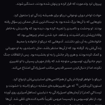
پیروان لرد ولدمورت که فرار کرده و پنهان شده بودند، دستگیر شوند.
حوادث اواخر دوران نوجوانی دریکو برای همیشه زندگی او را متحول کرد.
باورهایی که با آن‌ها بزرگ شده بود به ترسناک‌ترین شکل ممکن زیر سؤال رفته
بودند: او وحشت و ناامیدی را تجربه کرده بود، دیده بود که والدینش به‌خاطر
وفاداری‌شان زجر کشیدند و شاهد خرد شدن تمام چیزهایی بود که
خانواده‌اش به آن باور داشتند. آدم‌هایی که دریکو از خانواده یا محیط
زندگی‌اش یاد گرفته بود که از آن‌ها متنفر باشد، مثل دامبلدور، به او مهربانی
و کمک کرده بودند و هری پاتر جانش را به او بخشیده بود. پس از اتفاقات جنگ
دوم جادوگری، لوسیوس متوجه شد که رفتار مهربان پسرش با او تغییری
نکرده، اما از دنبال‌کردن مسیر قدیمی مکتب اصیل‌زادگی امتناع می‌کند.
دریکو با خواهر کوچک‌تر یکی از هم‌کلاسی‌های اسلیترینی‌اش ازدواج کرد.
16
استوریا گرینگراس
که طی تغییرعقیده‌ای مشابه دریکو (البته با خشونت و
ترسناکیِ کمتر) از آرمان‌های اصیل‌زادگی به دنیابینیِ تساهل‌آمیزتری روی آورده
بود، از نظر لوسیوس و نارسیسا عروس تقریباً ناامیدکننده‌ای تلقی شد. آن‌ها