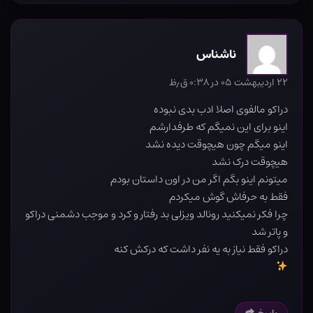
ناشناس
۲۲ اردیبهشت ۰۵ در ۰:۳۸ ق٫ظ
دراکو مالفوی اصلا ادب بدی نبوده
اینو برای این نمیگم که طرفدارشم
اینو میگم چون هیچوقت دیده نشد
هیچوقت درک نشد
میتونم اینو بگم اگر من در اون داستان بودم
فقط به حرفاش گوش میکردم
چرا فکر نمیکنید رونالد ویزلی بد رفتار و کرد و موجب دشمنی دراکو
و پاتر شد
دراکو فقط نیاز به یه نفر داشت که درکش کنه