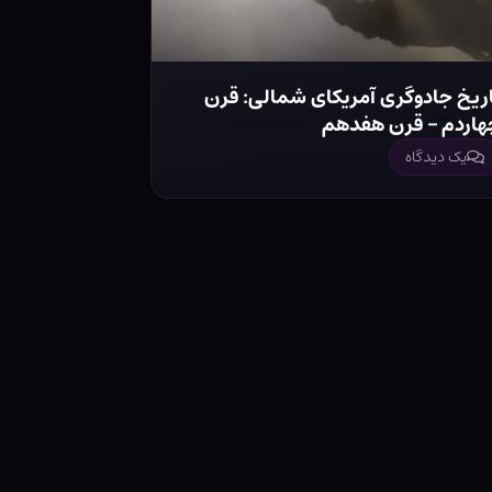
اریخ جادوگری آمریکای شمالی: قرن
هاردم – قرن هفدهم
یک دیدگاه