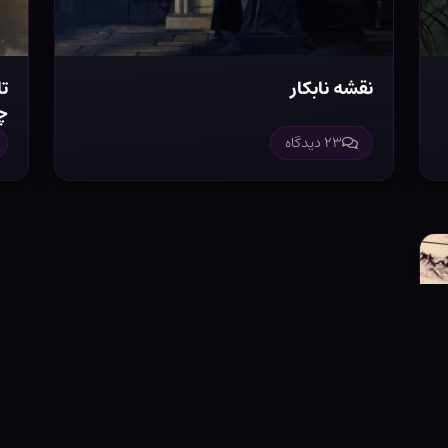
نقشه نابکار
ت
چ
۲۳ دیدگاه