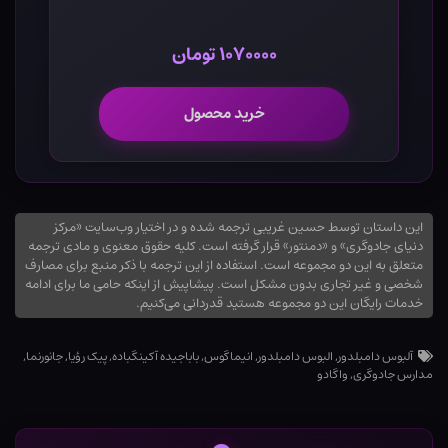
۱۰۷۰۰۰۰ تومان
خرید محصول
این داستان توسط حسین غریبی ترجمه شده و در اختیار وب‌سایت «مرکز
دنیای جادوگری» و «دمنتور» قرار گرفته است. کلیه حقوق معنوی و مادی ترجمه
متعلق به این دو مجموعه است. استفاده از این ترجمه با ذکر منبع برای مصارف
شخصی و غیر تجاری بدون مشکل است. پیشاپیش از اینکه حامی ما برای ادامه
خدمات رایگان این دو مجموعه هستید قدردانی می‌کنیم.
آلبوس دامبلدور
,
البوس دامبلدور
,
انیماگوس
,
باباجیده آکینگباده
,
پیک رؤیا
,
جانورنما
,
مدارس جادوگری
,
واگادو