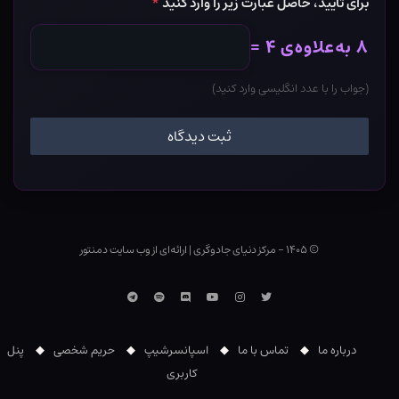
برای تأیید، حاصل عبارت زیر را وارد کنید
*
۸ به‌علاوه‌ی ۴ =
(جواب را با عدد انگلیسی وارد کنید)
© ۱۴۰۵ - مرکز دنیای جادوگری
|
ارائه‌ای از وب ‌سایت دمنتور
توییتر
اینستاگرام
یوتوب
Discord
اسپاتیفای
تلگرام
درباره ما
تماس با ما
اسپانسرشیپ
حریم شخصی
پنل
کاربری