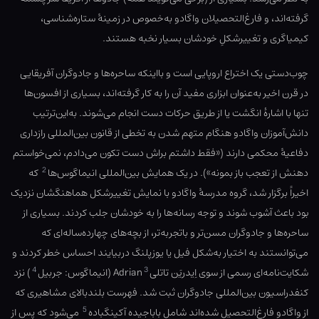
گرفته‌اند، و فارغ‌التحصیلان واگادو به‌خصوص در زمینهٔ ستاره‌شناسی،
کیمیاگری و تغییرشکلِ خودشان بسیار نخبه هستند.
چوب‌دستی یک اختراع اروپایی است و بااینکه ساحره‌ها و جادوگران آفریقایی
در قرن اخیر به‌عنوان ابزاری مفید آن را به کار گرفته‌اند، بسیاری از افسون‌ها
تنها با اشارهٔ انگشت یا از طریق حرکات دست انجام می‌شوند. به‌این‌ترتیب
دانش‌آموزان واگادو هنگام متهم شدن به تخطی از قانون بین‌المللی رازداری
دفاعیهٔ محکمی دارند («فقط داشتم براش دست تکون می‌دادم، نمی‌خواستم
2
دهنش از تعجب باز بمونه»). در یک همایش بین‌المللی انیماگوس‌ها
که
اخیراً برگزار شد، گروه مدرسهٔ واگادو با نمایش تغییرشکل هماهنگشان نزدیک
بود باعث آشوب شوند و توجه رسانه‌ها را به خودشان جلب کردند. بسیاری از
ساحره‌ها و جادوگران مسن‌تر و باتجربه‌تر، از بچه‌های چهارده‌ساله‌ای که
می‌توانستند به اختیار به‌شکل فیل یا یوزپلنگ دربیایند احساس خطر کردند و
4
3
شکایت‌نامه‌ای رسمی از سوی اِیدریَن تاتلیAdrian
(انیماگوس: جربیل
) نزد
کنفدراسیون بین‌المللی جادوگران ثبت شد. فهرست بلندبالای مشاهیری که
5
از واگادو فارغ‌التحصیل شده‌اند شامل باباجیده آکینگباده
می‌شود که پس از