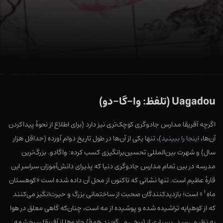
Uagadou (تلفظ: وا-گا-دو)
اگرچه آفریقا مدارس جادوگری کوچک‌تری نیز دارد (برای اطلاع از نحوهٔ پیداکردن
آن‌ها،
اینجا را ببینید
)، تنها یکی از آن‌ها در طول تاریخ دوام آورده (حداقل هزار
سال) و شهرت بین‌المللی تحسین‌برانگیزی کسب کرده: واگادو. بزرگ‌ترین
مدرسه در بین تمام مدارس جادوگری دنیا که پذیرای دانش‌آموزان سراسر این
قارهٔ عظیم است. تنها نشانی که تاکنون از محل آن داده شده است «کوهستان
1
ماه
» است؛ بازدیدکنندگان صحبت از ساختمانی بزرگ و حیرت‌انگیز می‌کنند
که از کوهپایه تراشیده شده و پوشیده از مه است، چنان‌که گاهی معلق در هوا
به نظر می‌رسد. بسیاری از (برخی می‌گویند همهٔ) جادوها از آفریقا سرچشمه