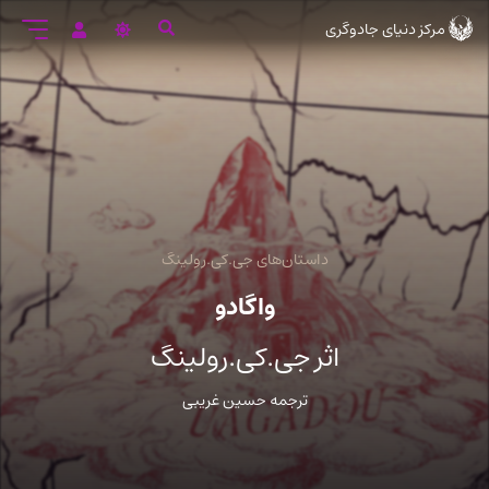
رود
مرکز دنیای جادوگری
ه
تن
صلی
داستان‌های جی.کی.رولینگ
واگادو
اثر جی.کی.رولینگ
ترجمه حسین غریبی