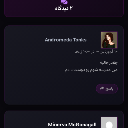
۲ دیدگاه
Andromeda Tonks
۱۶ فروردین ۰۰ در ۱۰:۰۰ ق٫ظ
چقدر جالبه
من مدرسه شوم رو دوست داذم
پاسخ
Minerva McGonagall