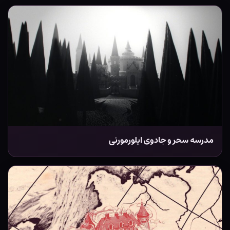
مدرسه سحر و جادوی ایلورمورنی