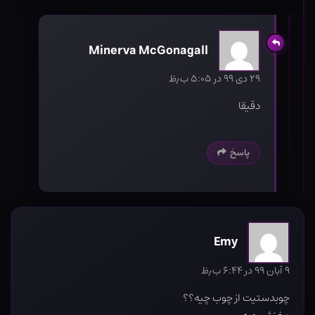
Minerva McGonagall
۲۹ دی ۹۹ در ۵:۰۵ ب٫ظ
دقیقا
پاسخ
Emy
۹ آبان ۹۹ در ۶:۴۴ ب٫ظ
چوبدستیت از چوب چیه؟؟