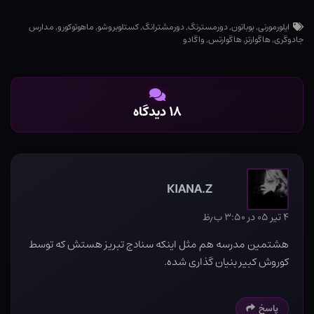
ایلورمورنی
,
بوباتون
,
دورمسترنگ
,
دورمشترانگ
,
کستلوبروشو
,
ماهوتوکورو
,
مدارس
جادوگری
,
هاگوارتز
,
هاگوارتس
,
واگادو
۱۸ دیدگاه
KIANA.Z
۴ تیر ۰۵ در ۳:۵۰ ب٫ظ
هشتمین مدرسه هم مثل اینکه سنادج تبریز هستش که توسط
کوروش کبیر بنیان گذاری شده.
پاسخ