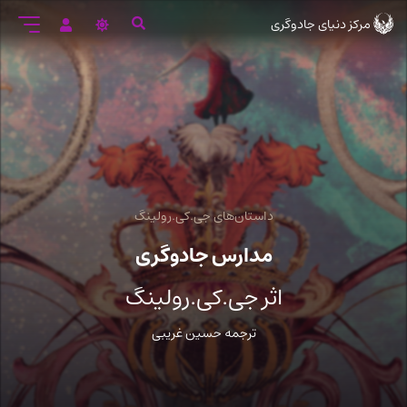
رود
مرکز دنیای جادوگری
ه
تن
صلی
داستان‌های جی.کی.رولینگ
مدارس جادوگری
اثر جی.کی.رولینگ
ترجمه حسین غریبی