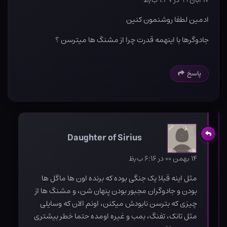
۱۷ آبان ۹۹ در ۱:۳۷ ب٫ظ
ادمین لطفا روشنمون کنین
جادوگرها با اینهمه قدرت چرا از مشنگ ها میترسن ؟
پاسخ
Daughter of Sirius
۱۴ بهمن ۰۰ در ۶:۱۶ ب٫ظ
مثل اینه قبلا یک جنگی بوده که برنده اون ها ماگل ها
بودن و جادوگران مجبور بودن پنهان شن، و مشنگ ها از
چیزی که بترسن نابودش میکنن، اونم الان که وسایلی
مثل تانک، تفنگ، بمب و غیره اومده حتما خطر بیشتری