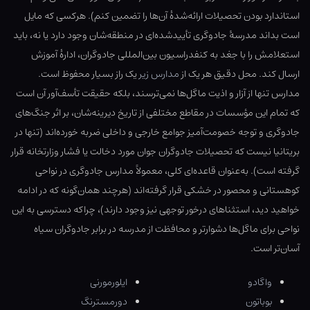
استاندارد بودن تحصیلات ارائه‌شدهٔ آن‌ها را تضمین کنم). هرکسی که مایل
است بداند مدرسهٔ جادوگری تأییدشده‌ای در منطقه‌شان وجود دارد یا نه، باید
استعلامش را با جغد به کنفدراسیون بین‌المللی جادوگران، ادارهٔ آموزش
ارسال کند. محل دقیق هر یک از
مدارس زیر
یک راز بسیار محفوظ است.
مدارس تنها از آزار و اذیت ماگل‌ها نمی‌ترسند، بلکه حقیقت تأسف‌آور آن است
که تمام این مؤسسات در مقاطع مختلفی از تاریخ دیرینه‌شان، بر اثر جنگ‌های
جادوگری و توجه خصومت‌آمیز جوامع خارجی و داخلی ضربه خورده‌اند (تنها در
بریتانیا نیست که تحصیلات جادوگران جوان مورد دخالت یا فشار وزارتخانه قرار
گرفته است). به‌عنوان قاعده‌ای کلی، معمولاً مدارس جادوگری در نواحی
کوهستانی و محصور در خشکی قرار گرفته‌اند (هرچند همان‌گونه که در ادامه
خواهید دید، استثناهای درخور توجهی نیز وجود دارند)، چراکه دسترسی به این
نواحی برای ماگل‌ها دشوارتر و محافظت از مدرسه در برابر جادوگران سیاه
آسان‌تر است.
واگادو
ایلورمورنی
بوباتون
دورمسترنگ