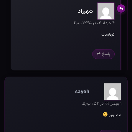
شهرزاد
۴ خرداد ۰۲ در ۷:۳۵ ب٫ظ
کجاست
پاسخ
sayeh
۱ بهمن ۹۹ در ۱:۵۳ ب٫ظ
ممنون