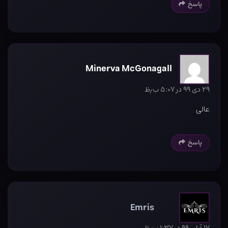
پاسخ
Minerva McGonagall
۲۹ دی ۹۹ در ۵:۰۷ ب٫ظ
عالی
پاسخ
Emris