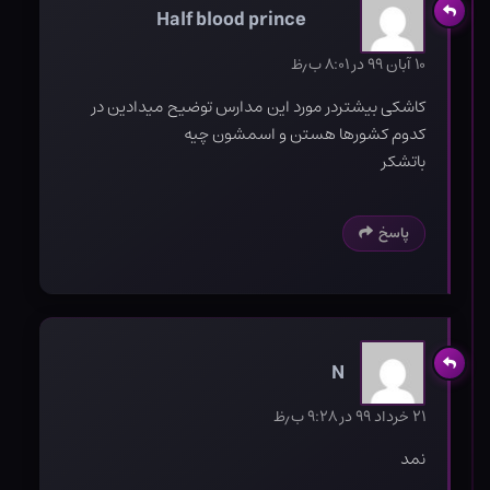
Half blood prince
۱۰ آبان ۹۹ در ۸:۰۱ ب٫ظ
کاشکی بیشتردر مورد این مدارس توضیح میدادین در
کدوم کشورها هستن و اسمشون چیه
باتشکر
پاسخ
N
۲۱ خرداد ۹۹ در ۹:۲۸ ب٫ظ
نمد