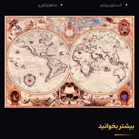
کستلوبروشو
ماهوتوکورو
بیشتر بخوانید