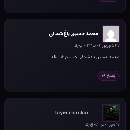
محمد حسین باغ شمالی
۲۷ شهریور ۰۳ در ۴:۲۳ ب٫ظ
محمد حسین باغشمالی هستم ۱۲ ساله
پاسخ
taymazarslan
۱۷ مهر ۰۰ در ۸:۱۰ ق٫ظ