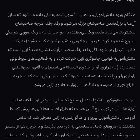
هنگام ورود دانش‌آموزان، رداهایی افسون‌شده به آنان داده می‌شود که سایز
آن‌ها با بزرگ‌شدن صاحبشان بزرگ می‌شود و رفته‌رفته هرچه صاحبشان
بیشتر یاد می‌گیرد تغییر رنگ می‌دهند، به این صورت که با رنگ صورتی کم‌رنگی
شروع شده و (اگر در هر درس جادویی بالاترین نمرات کسب شود) به رنگ
طلایی تبدیل می‌شود. اگر ردا به رنگ سفید درآیند، نشان‌دهندهٔ این است که
دانش‌آموز به قوانین جادوگری ژاپن خیانت کرده و به فعالیت‌های غیرقانونی
دست زده (که در اروپا آن را جادوی «سیاه» می‌نامیم) و یا قانون بین‌المللی
رازداری را زیر پا گذاشته. «سفید شدن» ننگ بسیار بزرگی است که منجر به
اخراج فوری از مدرسه و دادگاهی در وزارت جادوی ژاپن می‌شود.
شهرت ماهوتوکورو نه‌تنها به‌دلیل سطح تحصیلی ستودنی آن، بلکه به‌دلیل
2
آوازهٔ عالی آن در کوییدیچ
نیز هست که طبق افسانه‌ها قرن‌ها پیش توسط
گروهی از دانش‌آموزان بی‌پروای هاگوارتس به ژاپن معرفی شد که تلاش
داشتند با جاروهای کاملاً نامناسبی به دور دنیا بگردند و با جریان هوا از مسیر
منحرف شدند. آن‌ها توسط هیئتی از کارکنان جادوگری ماهوتوکورو که مشغول