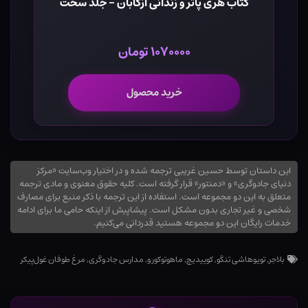
کتاب هری پاتر و زندانی آزکابان - جلد سخت
۱۰۷۰۰۰۰ تومان
خرید محصول
این داستان توسط حسین غریبی ترجمه شده و در اختیار وب‌سایت «مرکز
دنیای جادوگری» و «دمنتور» قرار گرفته است. کلیه حقوق معنوی و مادی ترجمه
متعلق به این دو مجموعه است. استفاده از این ترجمه با ذکر منبع برای مصارف
شخصی و غیر تجاری بدون مشکل است. پیشاپیش از اینکه حامی ما برای ادامه
خدمات رایگان این دو مجموعه هستید قدردانی می‌کنیم.
بلاجر
,
تویوهاشی تنگو
,
کوییدیچ
,
ماهوتوکورو
,
مدارس جادوگری
,
مرغ طوفان غول‌پیکر