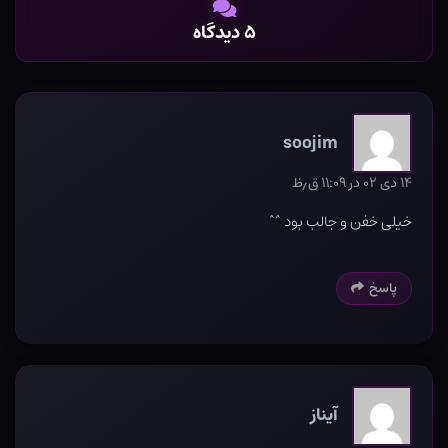
۵ دیدگاه
soojim
۱۴ دی ۰۲ در ۱۱:۰۹ ق٫ظ
خیلی خفن و جالب بود ^^
پاسخ
آیناز