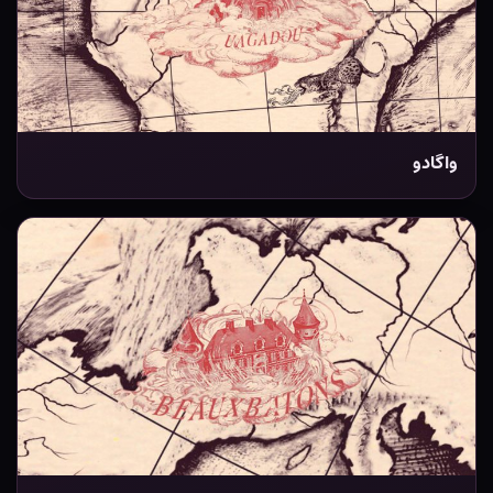
واگادو