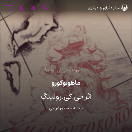
رود
مرکز دنیای جادوگری
ه
تن
صلی
داستان‌های جی.کی.رولینگ
ماهوتوکورو
اثر جی.کی.رولینگ
ترجمه حسین غریبی