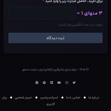
برای تأیید، حاصل عبارت زیر را وارد کنید
*
۳ منهای ۱ =
(جواب را با عدد انگلیسی وارد کنید)
© ۱۴۰۵ - مرکز دنیای جادوگری
|
ارائه‌ای از وب ‌سایت دمنتور
توییتر
اینستاگرام
یوتوب
Discord
اسپاتیفای
تلگرام
درباره ما
تماس با ما
اسپانسرشیپ
حریم شخصی
پنل
کاربری