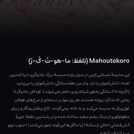
Mahoutokoro (تلفظ: ما-هو-تُ-کُ-رُ)
این مدرسهٔ باستانی ژاپنی در میان یازده مدرسهٔ بزرگ جادوگری دنیا کمترین
تعداد دانش‌آموزان را دارد و از سن هفت‌سالگی دانش‌آموزان را می‌پذیرد
(اگرچه تا ۱۱ سالگی به‌طور شبانه‌روزی حاضر نمی‌شوند). کودکان جادوگر تا
زمانی که شاگرد روزانه هستند هر روز سوار بر دسته‌ای از مرغ‌های طوفان
غول‌پیکر به مدرسه می‌آیند و به خانه برمی‌گردند. کاخ پرنقش‌ونگار و زیبای
ماهوتوکورو از سنگ یشم سفید ساخته شده و در بلندترین نقطهٔ جزیرهٔ
آتش‌فشانی «خالی از سکنهٔ» (یا ماگل‌ها این‌گونه تصور می‌کنند) «جنوب ایوو
1
جیما
» قرار گرفته.