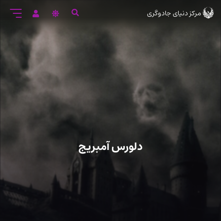
رود
مرکز دنیای جادوگری
ه
تن
صلی
دلورس آمبریج