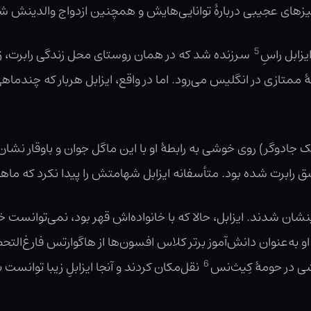
چیزهای عجیبی دربارهٔ توانایی‌هایش و همچنین ازدواج والدینش ش
5
زابل راسِ
سرزنده شد که در همان روستای محل زندگی رابرت، ز
هٔ ممتازی در انگلیس می‌رود. اما در واقع، ایزابل هربار که چندما
ادوگر) روی خوشی به رابطهٔ او با این ماگل جوان و باوقار نشان 
ابرت شده بود. متأسفانه ایزابل شهامتش را پیدا نکرد که ماهی
شان شدند. ایزابل، حالا که با خانواد‌ه‌اش قهر بود، نمی‌توانست
 به‌عنوان دانش‌آموز برتر کلاس افسون‌ها از هاگوارتس فارغ‌التح
6
شی در حومهٔ کِیث‌نس
نقل‌مکان کردند و آنجا ایزابلِ زیبا توانست