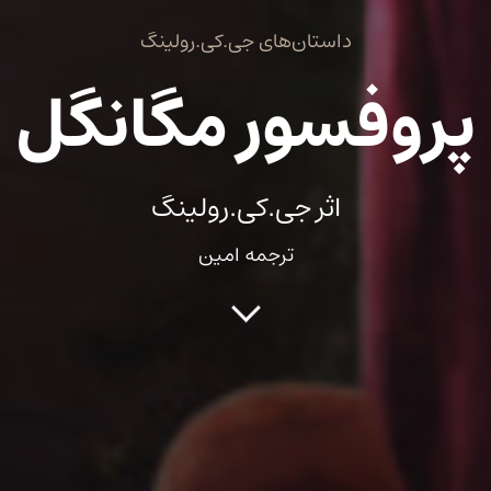
داستان‌های جی.کی.رولینگ
پروفسور مگانگل
اثر جی.کی.رولینگ
ترجمه امین