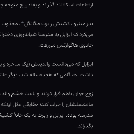
ارتفاعات اسکاتلند گذراند و به‌تدریج متوجه 
4
پدر مینروا، کشیش رابرت مگانگل
، مجذوب ای
می‌کرد که ایزابل به مدرسهٔ شبانه‌روزی دختران
جادوی هاگوارتس می‌رفت.
ایزابل که می‌دانست والدینش (یک ساحره و یک ج
داشت. هنگامی که هجده‌ساله شد، دیگر عاشق ر
زوج جوان باهم فرار کردند و باعث خشم والدین
ماه‌عسلشان را خراب کند؛ حقایقی مثل اینکه او
مدرسه بوده. ایزابل و رابرت به یک خانهٔ کشی
بگذراند.