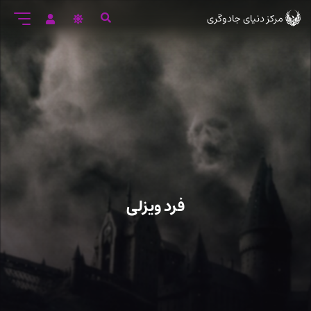
رود
مرکز دنیای جادوگری
ه
تن
صلی
فرد ویزلی