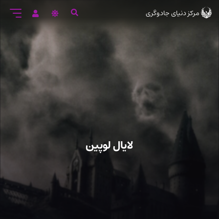
رود
مرکز دنیای جادوگری
ه
تن
صلی
لایال لوپین