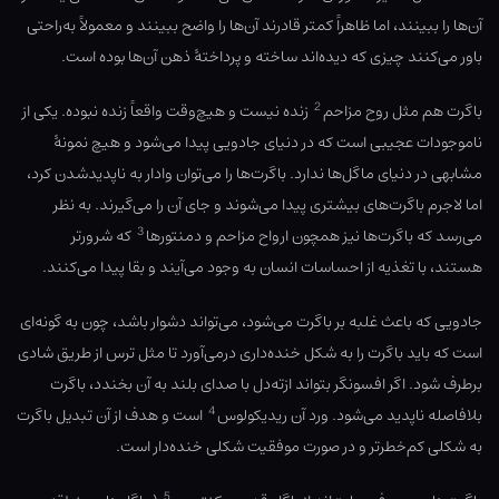
آن‌ها را ببینند، اما ظاهراً کمتر قادرند آن‌ها را واضح ببینند و معمولاً به‌راحتی
باور می‌کنند چیزی که دیده‌‌اند ساخته و پرداختهٔ ذهن آن‌ها بوده است.
2
‌باگرت هم مثل روح مزاحم
زنده نیست و هیچ‌وقت واقعاً زنده نبوده. یکی از
ناموجودات عجیبی است که در دنیای جادویی پیدا می‌شود و هیچ نمونهٔ
مشابهی در دنیای ماگل‌ها ندارد. ‌باگرت‌‌ها را می‌‌توان وادار به ناپدیدشدن کرد،
اما لاجرم ‌باگرت‌‌های بیشتری پیدا می‌شوند و جای آن را می‌‌گیرند. به نظر
3
می‌‌رسد که باگرت‌ها نیز همچون ارواح مزاحم و دمنتورها
که شرورتر
هستند، با تغذیه از احساسات انسان به وجود می‌آیند و بقا پیدا می‌کنند.
جادویی که باعث غلبه بر ‌باگرت می‌شود، می‌تواند دشوار باشد، چون به گونه‌ای
است که باید ‌باگرت را به شکل خنده‌‌داری درمی‌‌آورد تا مثل ترس از طریق شادی
برطرف شود. اگر افسونگر بتواند ازته‌دل با صدای بلند به آن بخندد، باگرت
4
بلافاصله ناپدید می‌‌شود. ورد آن ریدیکولوس
است و هدف از آن تبدیل ‌باگرت
به شکلی کم‌خطرتر و در صورت موفقیت شکلی خنده‌‌دار است.
5