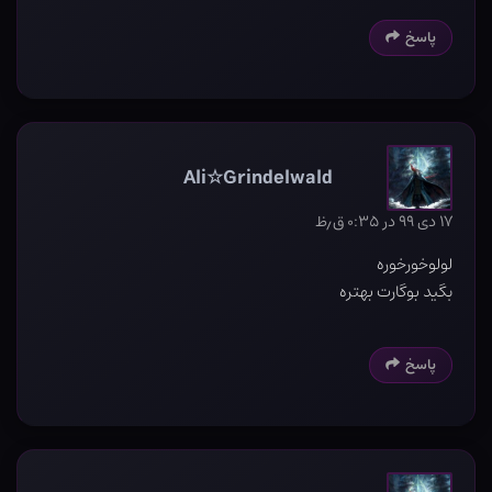
پاسخ
Ali☆Grindelwald
۱۷ دی ۹۹ در ۰:۳۵ ق٫ظ
لولوخورخوره
بگید بوگارت بهتره
پاسخ