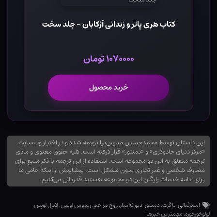
کتاب هری پاتر و زندانی آزکابان - جلد سخت
۱۰۷۰۰۰۰ تومان
خرید محصول
این داستان توسط محمدحسین مدرس‌نیا ترجمه شده و در اختیار وب‌سایت
«مرکز دنیای جادوگری» و «دمنتور» قرار گرفته است. کلیه حقوق معنوی و مادی
ترجمه متعلق به این دو مجموعه است. استفاده از این ترجمه با ذکر منبع برای
مصارف شخصی و غیر تجاری بدون مشکل است. پیشاپیش از اینکه حامی ما
برای ادامه خدمات رایگان این دو مجموعه هستید قدردانی می‌کنیم.
استرثتالی
,
باگرت
,
دمنتور
,
دیوانه‌ساز
,
روح مزاحم
,
ریموس لوپین
,
لایال لوپین
,
لولوخورخوره
,
مهمترین خبرها