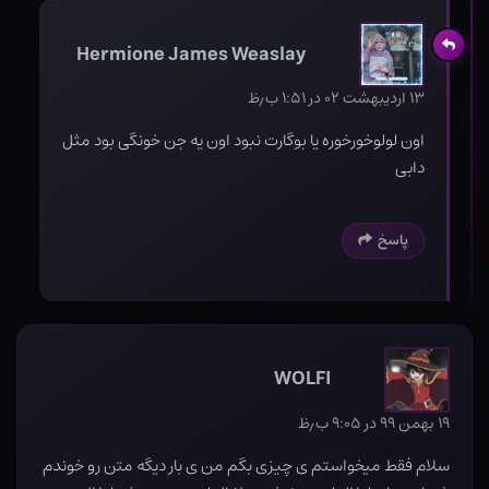
Hermione James Weaslay
۱۳ اردیبهشت ۰۲ در ۱:۵۱ ب٫ظ
اون لولوخورخوره یا بوگارت نبود اون یه جن خونگی بود مثل
دابی
پاسخ
WOLFI
۱۹ بهمن ۹۹ در ۹:۰۵ ب٫ظ
سلام فقط میخواستم ی چیزی بگم من ی بار دیگه متن رو خوندم