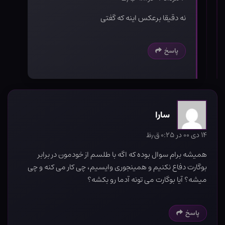
نه دقیقا برعکس اینه که گفتی
پاسخ
سارا
۱۴ دی ۰۰ در ۰:۲۵ ق٫ظ
همیشه برام سوال بوده که اگه با طلسم از خودمون در برابر
بوگارت دفاع نکنیم و همینجوری وایسیم، چی کار می کنه و چی
میشه؟ آیا بوگارت می تونه آدما رو بکشه؟
پاسخ