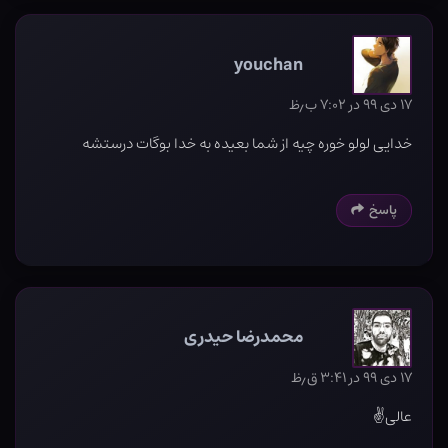
youchan
۱۷ دی ۹۹ در ۷:۰۲ ب٫ظ
خدایی لولو خوره چیه از شما بعیده به خدا بوگات درستشه
پاسخ
محمدرضا حیدری
۱۷ دی ۹۹ در ۳:۴۱ ق٫ظ
عالی✌️