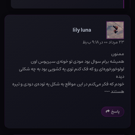
lily luna
۲۳ مرداد ۰۰ در ۹:۱۸ ب٫ظ
ممنون
همیشه برام سوال بود مودی تو خونه‌ی سیریوس اون
لولوخورخوره‌ای رو که فک کنم توی یه کشویی بود به چه شکلی
دیده
خودم که فکر می‌کنم در این مواقع به شکل یه توده‌ی دودی و تیره
هستند •~•
پاسخ