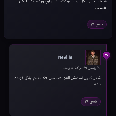
شما ب جای لیلال لوپین نوشتید لایال لوپین درستش لیلال
هست .
پاسخ
Neville
۲۰ بهمن ۹۹ در ۱۰:۵۲ ق٫ظ
شکل لاتین اسمش Lyall هستش. فک نکنم لیلال خونده
بشه
پاسخ