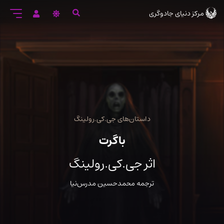
رود
مرکز دنیای جادوگری
ه
تن
صلی
داستان‌های جی.کی.رولینگ
باگرت
اثر جی.کی.رولینگ
ترجمه محمدحسین مدرس‌نیا