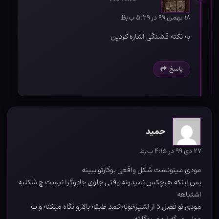
۱۸ بهمن ۹۹ در ۵:۲۹ ب٫ظ
به نکته قشنگی اشاره کردین
پاسخ
حمید
۲۷ دی ۹۹ در ۴:۱۵ ب٫ظ
مودی میتونست شکل واقعی بوگارتو ببینه
پس اینکه هیچکس نمیدونه وقتی جلوی جادوگرا نیست چ شکلیه
اشتباهه
مودی تو فصل 5 از اشپزخونه کمد طبقه بالارو نگاه میکنه و ب
مولی میگه اره ی بوگارته