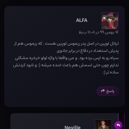
ALFA
۱۶ بهمن ۹۹ در ۱۱:۰۸ ب٫ظ
لیلال لوپین در اصل پدر ریموس لوپین هست . که ریموس هم از
پدرش استعداد در دفاع در برابر جادوی
سیاه رو به ارس برده بود. و من واقعا با واژه لولو خرخره مشکلی
ندارم چون حتی اسمش هم باعث خنده میشه (: و نابود کردنش
ساده تر (;
پاسخ
Neville