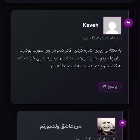
Kaveh
۱ مرداد ۰۲ در ۴:۱۷ ب٫ظ
به نکته ی ریزی اشاره کردی. فکر کنم در اون صورت بوگارت
از اونها میترسه و نمیره سمتشون. اینو یه جایی خوندم که
نه کاملشو یادم هست نه اسم مقاله شو
پاسخ
من عاشق ولدمورتم
۳ مرداد ۰۲ در ۹:۱۱ ب٫ظ