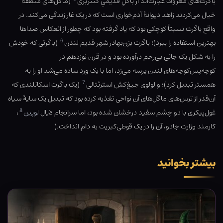
‌باگرت‌‌های معروف عبارت‌اند از ‌باگلِ قدیمیِ کنتربری
(ماگل‌های منطقه
خیال می‌کردند زاهد دیوانهٔ آدم‌خواری است که در یک غار زندگی می‌کند. در
واقع ‌باگرت نسبتاً کوچکی بود که یاد گرفته بود که چطور از انعکاس صداها
6
بهترین استفاده را ببرد)؛ باگرت بزن‌بهادر شهر قدیم لندن
(‌باگرتی که خودش
را به شکل یک جانی بی‌رحم درآورده بود و در قرن نوزدهم در
کوچه‌پس‌کوچه‌های لندن پرسه می‌زد، اما با یک ورد ساده می‌شد او را به
7
همستر تبدیل کرد)؛ و لولوی جیغ‌کش استرثتالی
(یک ‌باگرت اسکاتلندی که
آن‌قدر از ترس‌های ماگل‌های آن نواحی تغذیه کرده بود که تبدیل یک سایهٔ سیاه
8
غول‌‌پیکری با دو چشم سفید درخشان شده بود، اما سرانجام لایال
لوپین
،
کارمند وزارت جادو، آن را در یک قوطی‌کبریت به دام انداخت.)
بیشتر بخوانید