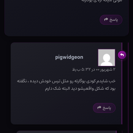
پاسخ
pigwidgeon
۲ شهریور ۰۰ در ۵:۳۲ ب٫ظ
خب شایدم کودی بوگارته رو مثل ترس خودش دیده ، نگفته
بود که شکل واقعیشو دید البته شک دارم
پاسخ