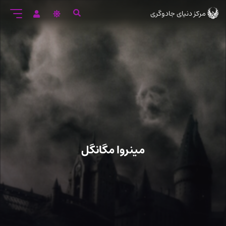
رود
مرکز دنیای جادوگری
ه
تن
صلی
مینروا مگانگل