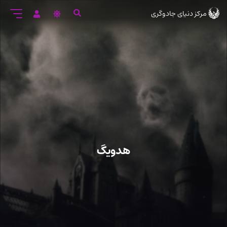
رود
مرکز دنیای جادوگری
ه
تن
صلی
هدویگ