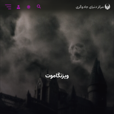
رود
مرکز دنیای جادوگری
ه
تن
صلی
ویزنگاموت