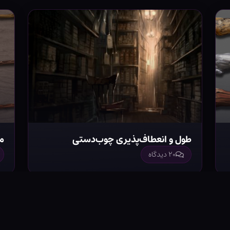
طول و انعطاف‌پذیری چوب‌دستی
م
۲۰ دیدگاه
نستاگرام
یوتوب
Discord
اسپاتیفای
تلگرام
درباره ما
تماس 