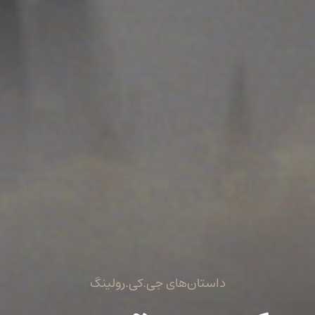
داستان‌های جی.کی.رولینگ