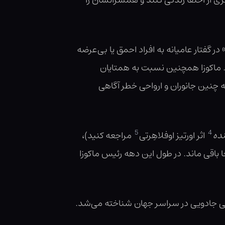
یدتری از اختفا زندگی کنند و همسرانشان را
ر گفتار عامیانه به افراد احمق یا بی‌عرضه
رد. ماکوزا همچنین نسبت به همتایان
 چنین جانوران و ارواحی خطر آگاهی
5
4
ده
اثر اورتیز اوفلاهِرتی
مراجعه کنید)،
بار در طول تاریخ جابه‌جا و از واشینگتن به نیویورک منتقل شد و طی دههٔ ۱۹۲۰ همان‌جا باقی ماند. در طول این دهه رئیس ماکوزا
شی جادویی در سراسر جهان شناخته می‌شد.