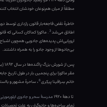
وقتی دههٔ ۱۹۲۰ فرا رسید جادوگر
مطلقاً از میان هم‌نوعان خودشان انتخاب کنند
خاطرهٔ نقض فاجعه‌بار قانون رازداری توسط دور
3
اطلاق می‌شد
. ماکوزا کماکان کسانی که قان
اروپایی‌اش پدیده‌های جادویی همچون اشباح، 
بی‌جادوها از وجود جادو را به همراه داشتند.
پس از شورش بزرگ پاگنده‌ها در سال ۱۸۹۲ (برای جزئیات کامل، به کتاب بسیار تحسین‌شدهٔ
6
خانم سِرافینا پیکِری
، ساحرهٔ مشهور و بااست
تا دههٔ ۱۹۲۰
مدرسهٔ سحر و جادوی ایلوِرمورنی
تمام ساحره‌ها و جادوگران به علت تحصیلات 