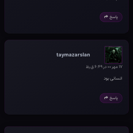
پاسخ
taymazarslan
۱۷ مهر ۰۰ در ۶:۴۹ ق٫ظ
انسانی بود
پاسخ