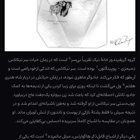
6
گروه گریفیندور خانهٔ نیک تقریباً بی‌سر
است که در زمان حیات سِر نیکلاس
7
دِمیمزی – پوپینگتون
بوده است. سِر نیکلاس که اندکی ازخودراضی است و
آن‌طور که فکر می‌کند جادوگر ماهری نبوده، در زمان حیاتش در دربار شاه هنری
8
هفتم
ول می‌گشت تا اینکه روزی برای زیبا کردن یکی از ندیمه‌ها به کمک
جادو، تلاش احمقانه‌ای کرد که باعث شد زن بیچاره یک‌جفت عاج دربیاورد.
چوب‌دستی سِر نیکلاس از او گرفته شد و به‌طرز ناشیانه‌ای اعدام شد و در
نتیجه سرش با فقط رشتهٔ نازکی از پوست و تاندون از تنش آویزان ماند. او
همچنان در مقایسه با اشباح کاملاً سربریده احساس بی‌کفایتی می‌کند.
9
یکی دیگر از اشباح قابل‌ذکر هاگوارتس، مرتل ماتم‌زده
است که یکی از