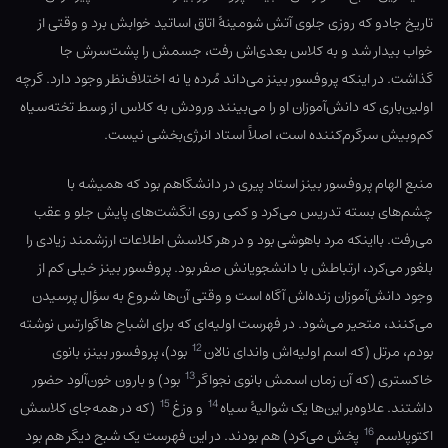
تاریخ جادو که روزی جلوی آتش شومینهٔ اتاق اساتید خوابش برد و وقتی از
خواب بیدار شد و به کلاس بعدی‌اش رفت، جسمش را پشت‌سرش جا
گذاشت. در اینکه پروفسور بینز می‌داند مُرده یا نه اختلاف‌نظر وجود دارد. گرچه
اولین‌باری که دانش‌آموزان او را می‌بینند ورودش به کلاس از وسط تخته‌سیاه
کم‌وبیش سرگرم‌کننده است، اصلاً استاد انرژی‌بخشی نیست.
منبع الهام پروفسور بینز استاد پیری در دانشگاهم بود که همیشه با
چشم‌های بسته تدریس می‌کرد و کمی روی انگشت‌های پایش جلو و عقب
می‌رفت. بااینکه مرد باهوشی بود و در هر کلاسش اطلاعات ارزشمند زیادی را
بلغور می‌کرد، ارتباطش با دانشجویانش صفر بود. پروفسور بینز خیلی کم از
وجود دانش‌آموزان زنده‌اش آگاه است و وقتی آن‌ها شروع به سؤال پرسیدن
می‌کنند، متحیر می‌شود. در فهرست اولیه‌ای‌ که برای اشباح هاگوارتس نوشته
12
بودم، مرتل (که اسم اولیه‌اش واندای نالان
بود)، پروفسور بینز، بانوی
13
خاکستری (که آن زمان اسمش بانوی نجواگر
بود) و بارون خون‌آلود حضور
15
14
داشتند. علاوه‌بر این‌ها یک شوالیهٔ سیاه
و وزغ
(که در همه‌جای کلاسش
16
اکتوپلاسم
پخش می‌کرد) هم بودند. در این فهرست یک شبح دیگر هم بود