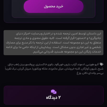
خرید محصول
این داستان توسط امین ترجمه شده و در اختیار وب‌سایت «مرکز دنیای
جادوگری» و «دمنتور» قرار گرفته است. کلیه حقوق معنوی و مادی ترجمه
متعلق به این دو مجموعه است. استفاده از این ترجمه با ذکر منبع برای مصارف
شخصی و غیر تجاری بدون مشکل است. پیشاپیش از اینکه حامی ما برای ادامه
خدمات رایگان این دو مجموعه هستید قدردانی می‌کنیم.
آلیو هورنبی
,
ادموند گراب
,
بارون خون‌آلود
,
بانوی خاکستری
,
پروفسور بینز
,
راهب چاق
,
شبح
,
شیون آوارگان
,
کلبه خروشان
,
مرتل ماتم‌زده
,
ملکه ویکتوریا
,
میرتل گریان
,
نیک تقریباً
بی‌سر
,
واندای نالان
,
وزغ
۲ دیدگاه