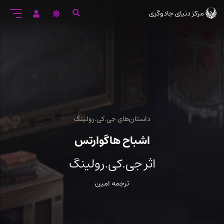
رود
مرکز دنیای جادوگری
ه
تن
صلی
داستان‌های جی.کی.رولینگ
اشباح هاگوارتس
اثر جی.کی.رولینگ
ترجمه امین