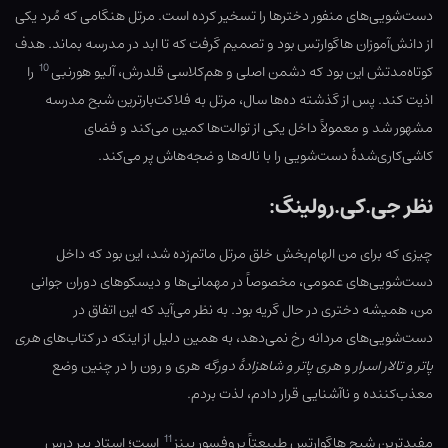
دست‌شویی‌های منفور دخترها را تسخیر کرده است. مرتل هنگامی که مُرد یکی
از دانش‌آموزان هاگوارتس بود و تصمیم گرفت که تا ابد در مدرسه بماند. هدف
10
کوتاه‌مدتش این بود که دشمن اصلی و هم‌کلاسی قلدرش، آلیو هورنبی
را
اذیت کند. پس از گذشته ده‌ها سال، مرتل به فلاکت‌بارترین شبح مدرسه
مشهور شد و معمولاً داخل یکی از توالت‌ها کمین می‌کند و فضای
کاشی‌کاری‌شدهٔ دست‌شویی را با ناله‌ها و ضجه‌هاش پر می‌کند.
نظر جی.کی.رولینگ:
چیزی که برای من الهام‌بخش خلق مرتل ماتم‌زده شد، این بود که داخل
دست‌شویی‌های عمومی، مخصوصاً در مهمانی‌ها و دیسکوهای دوران جوانی
من، همیشه دختری در حال گریه بود. به نظر می‌آید که این اتفاق در
دست‌شویی‌های مردانه رخ نمی‌دهد، به همین دلیل از اینکه در کتاب‌های
هری‌
پاتر و تالار اسرار
و
هری پاتر و شاهزادهٔ دورگه
هری و رون را در چنین وضع
معذب‌کننده و ناآشنایی قرار دادم، لذت بردم.
11
مفیدترین شبح هاگوارتس طبیعتاً پروفسور بینز
است؛ استاد پیر درس