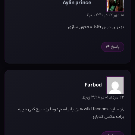
Aylin prince
۱۸ مهر ۰۲ در ۲:۴۰ ب٫ظ
بهترین درس فقط معجون سازی
پاسخ
Farbod
۲۲ مرداد ۰۱ در ۳:۲۸ ق٫ظ
,تو سایت wiki fandom هری پاتر اسم درسا رو سرچ کنی میاره
برات عکس کتابارو.