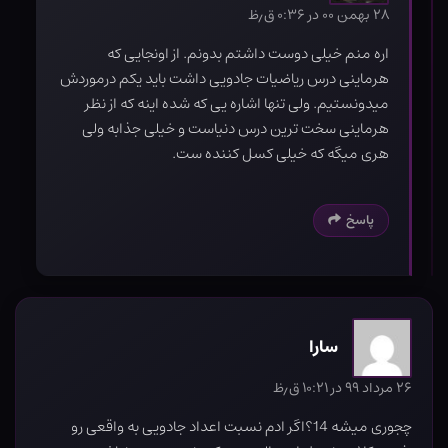
۲۸ بهمن ۰۰ در ۰:۳۶ ق٫ظ
اره منم خیلی دوست داشتم بدونم. از اونجایی که
هرماینی درس ریاضیات جادویی داشت باید یکم درموردش
میدونستیم. ولی تنها اشاره یی که شده اینه که از نظر
هرماینی سخت ترین درس دنیاست و خیلی جذابه ولی
هری میگه که خیلی کسل کننده ست.
پاسخ
سارا
۲۶ مرداد ۹۹ در ۱۰:۲۱ ق٫ظ
چجوری میشه 14؟اگر ادم نسبت اعداد جادویی به واقعی رو