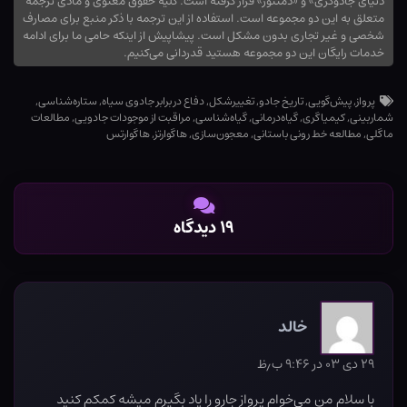
دنیای جادوگری» و «دمنتور» قرار گرفته است. کلیه حقوق معنوی و مادی ترجمه
متعلق به این دو مجموعه است. استفاده از این ترجمه با ذکر منبع برای مصارف
شخصی و غیر تجاری بدون مشکل است. پیشاپیش از اینکه حامی ما برای ادامه
خدمات رایگان این دو مجموعه هستید قدردانی می‌کنیم.
پرواز
,
پیش‌گویی
,
تاریخ جادو
,
تغییرشکل
,
دفاع در برابر جادوی سیاه
,
ستاره‌شناسی
,
شماربینی
,
کیمیاگری
,
گیاه‌درمانی
,
گیاه‌شناسی
,
مراقبت از موجودات جادویی
,
مطالعات
ماگلی
,
مطالعه خط رونی باستانی
,
معجون‌سازی
,
هاگوارتز
,
هاگوارتس
۱۹ دیدگاه
خالد
۲۹ دی ۰۳ در ۹:۴۶ ب٫ظ
با سلام من می‌خوام پرواز جارو را یاد بگیرم میشه کمکم کنید