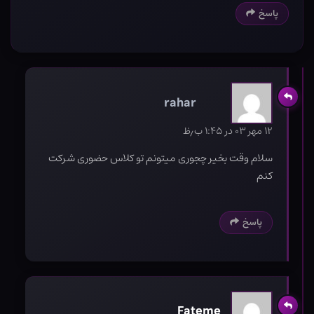
پاسخ
rahar
۱۲ مهر ۰۳ در ۱:۴۵ ب٫ظ
سلام وقت بخیر چجوری میتونم تو کلاس حضوری شرکت
کنم
پاسخ
Fateme