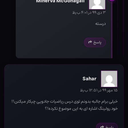
Minerva McGonagall
۳ دی ۹۹ در ۴:۰۱ ب٫ظ
درسته
پاسخ
Sahar
۱۵ مهر ۹۹ در ۱۲:۵۱ ب٫ظ
خیلی برام جالبه بدونم توی درس ریاضیات جادویی چیکار میکنن!!
خود رولینگ اشاره ای به این موضوع نکرده!؟
پاسخ