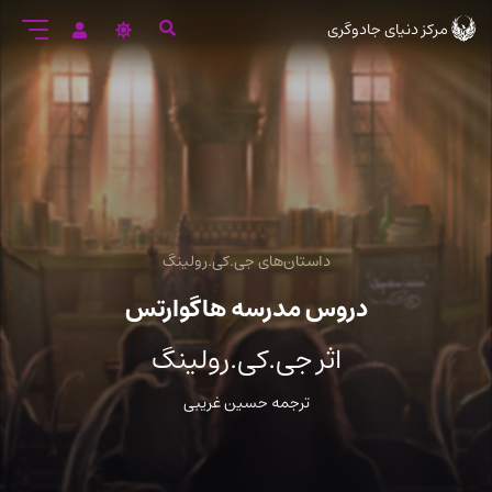
رود
مرکز دنیای جادوگری
ه
تن
صلی
داستان‌های جی.کی.رولینگ
دروس مدرسه هاگوارتس
اثر جی.کی.رولینگ
ترجمه حسین غریبی