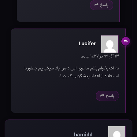
پاسخ
Lucifer
۱۳ آذر ۹۹ در ۱۱:۲۷ ب٫ظ
نه اگ بخوام بگم ما توی این درس یاد میگیریم چطور با
استفاده از اعداد پیشگویی کنیم:/
پاسخ
hamidd