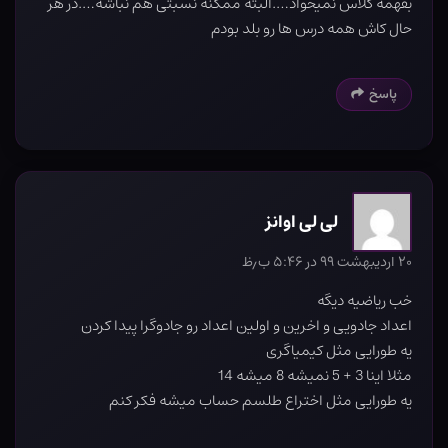
بفهمه کلاس نمیخواد….البته ممکنه نسبتی هم نباشه….در هر
حال کاش همه درس ها رو بلد بودم
پاسخ
لی لی اوانز
۲۰ اردیبهشت ۹۹ در ۵:۴۶ ب٫ظ
خب ریاضیه دیگه
اعداد جادویی و اخرین و اولین اعداد رو جادوگرا پیدا کردن
یه طورایی مثل کیمیاگری
مثلا اینا 3 + 5 نمیشه 8 میشه 14
یه طورایی مثل اختراع طلسم حساب میشه فکر کنم