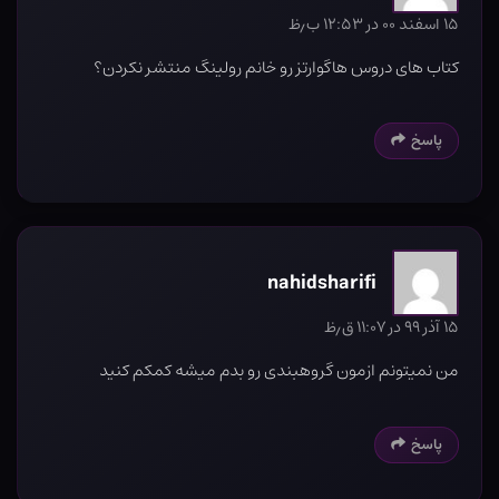
۱۵ اسفند ۰۰ در ۱۲:۵۳ ب٫ظ
کتاب های دروس هاگوارتز رو خانم رولینگ منتشر نکردن؟
پاسخ
nahidsharifi
۱۵ آذر ۹۹ در ۱۱:۰۷ ق٫ظ
من نمیتونم ازمون گروهبندی رو بدم میشه کمکم کنید
پاسخ