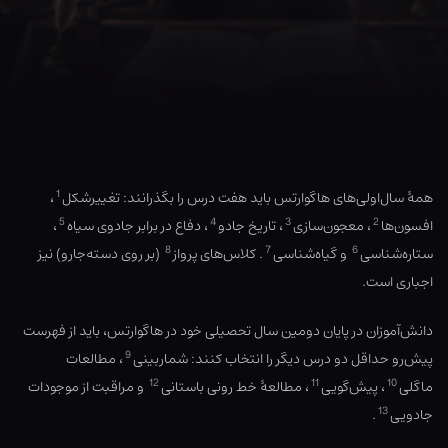
1
همهٔ سال‌اولی‌های هاگوارتس باید هفت درس را بگذرانند: تغییرشکل
،
5
4
3
2
افسون‌ها
، معجون‌سازی
، تاریخ جادو
، دفاع در برابر جادوی سیاه
،
8
7
6
ستاره‌شناسی
و گیاه‌شناسی
. کلاس‌های پرواز
(بر روی دسته‌جارو) نیز
اجباری است.
دانش‌آموزان در پایان دومین سال تحصیلی خود در هاگوارتس، باید از فهرست
9
پیش‌رو حداقل دو درس دیگر را انتخاب کنند: شماربینی
، مطالعات
12
11
10
ماگلی
، پیش‌گویی
، مطالعهٔ خط رونی باستانی
و مراقبت از موجودات
13
جادویی
.