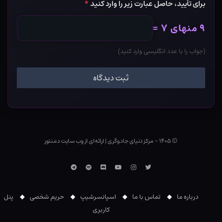
برای تأیید، حاصل عبارت زیر را وارد کنید
*
۹ منهای ۷ =
(جواب را با عدد انگلیسی وارد کنید)
© ۱۴۰۵ - مرکز دنیای جادوگری
|
ارائه‌ای از وب ‌سایت دمنتور
توییتر
اینستاگرام
یوتوب
Discord
اسپاتیفای
تلگرام
درباره ما
تماس با ما
اسپانسرشیپ
حریم شخصی
پنل
کاربری