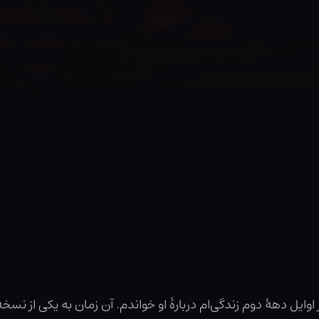
وایل دهۀ دوم زندگی‌ام دربارۀ او خواندم. آن زمان به یکی از نسخه