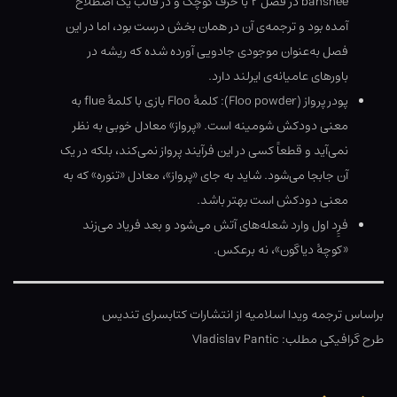
banshee در فصل ۲ با حرف کوچک و در قالب یک اصطلاح
آمده بود و ترجمه‌ی آن در همان بخش درست بود، اما در این
فصل به‌عنوان موجودی جادویی آورده شده که ریشه در
باورهای عامیانه‌ی ایرلند دارد.
پودر پرواز (Floo powder): کلمۀ Floo بازی با کلمۀ flue به
معنی دودکش شومینه است. «پرواز» معادل خوبی به نظر
نمی‌آید و قطعاً کسی در این فرآیند پرواز نمی‌کند، بلکه در یک
آن جابجا می‌شود. شاید به جای «پرواز»، معادل «تنوره» که به
معنی دودکش است بهتر باشد.
فرِِد اول وارد شعله‌های آتش می‌شود و بعد فریاد می‌زند
«کوچۀ دیاگون»، نه برعکس.
براساس ترجمه ویدا اسلامیه از انتشارات کتابسرای تندیس
طرح گرافیکی مطلب: Vladislav Pantic