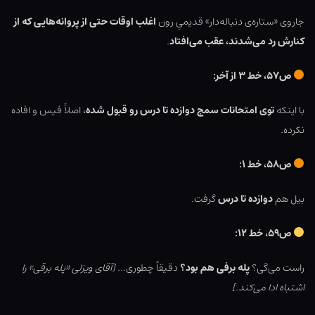
جاروی «ستاره‌ی دنباله‌دار» قدیمیِ رون
اغلب اوقات حتی از پروانه‌هایی که از
کنارش رد می‌شدند، عقب می‌افتاد
.
ص۵۷، خط ۳ از آخر:
با اینکه
توی امتحانات سمج دوازده تا درس رو قبول شده
، اصلاً فیس و افاده
نکرده.
ص۵۸، خط ۱:
بیل هم
دوازده تا درس
گرفت.
ص۵۹، خط ۱۲:
راست می‌گی؟
پله برفی هم بود؟
دقیقاً چطوری…
[آقای ویزلی «پله برقی» را
اشتباه ادا می‌کند.]