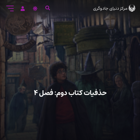
رود
مرکز دنیای جادوگری
ه
تن
صلی
حذفیات کتاب دوم: فصل ۴