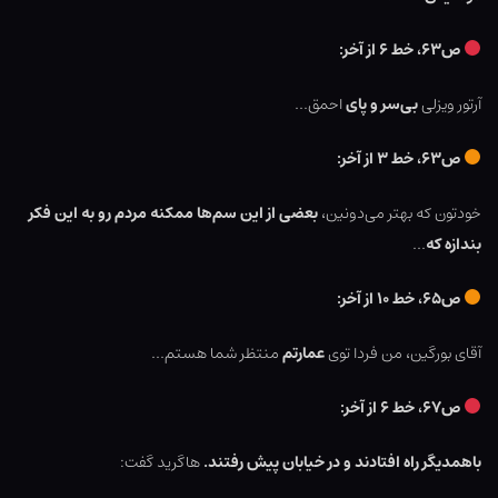
ص۶۳، خط ۶ از آخر:
آرتور ویزلی
بی‌سر و پای
احمق…
ص۶۳، خط ۳ از آخر:
خودتون که بهتر می‌دونین،
بعضی از این سم‌ها ممکنه مردم رو به این فکر
بندازه که
…
ص۶۵، خط ۱۰ از آخر:
آقای بورگین، من فردا توی
عمارتم
منتظر شما هستم…
ص۶۷، خط ۶ از آخر:
باهمدیگر راه افتادند و در خیابان پیش رفتند.
هاگرید گفت: