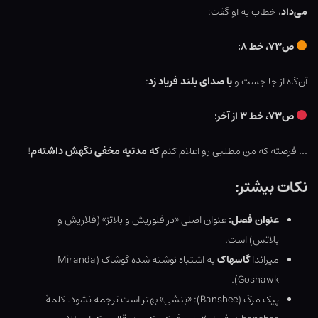
می‌داد
، خطاب به او گفت:
ص۷۳، خط ۸:
آن‌گاه از جا جست و
با صدای بلند فریاد زد
:
ص۷۳، خط ۳ از آخر:
… فرصته که من مطلبی رو اعلام کنم
که مدتیه مخفی نگهش داشته‌م
!
نکات بیشتر:
عنوان فصل:‌
عنوان اصلی «در فلوریش و بلاتز» (فلاریش و
بلاتس) است.
میراندا
گاسهاک
به اشتباه نوشته شده گوشاک (Miranda
Goshawk).
پیک مرگ (Banshee): «بَنشی» بهتر است ترجمه نشود. کلمۀ