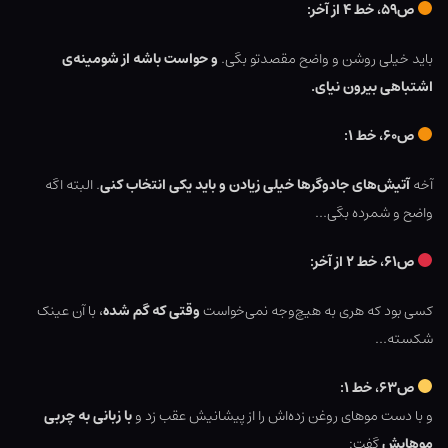
ص۵۹، خط ۴ از آخر:
باید خیلی روشن و واضح مقصدتو بگی.
و حواست باشه از شومینه‌ی
اشتباهی بیرون نیای.
ص۶۰، خط ۱:
آخه
آتیش‌های جادوگرها خیلی زیادن و باید یکی انتخاب کنی
. البته اگه
واضح و شمرده بگی…
ص۶۱، خط ۲ از آخر:
کسی بود که هری به هیچ‌وجه نمی‌خواست
وقتی که گم شده
، با آن عینک
شکسته…
ص۶۳، خط ۱:
و با دست موهای روغن زده‌اش را از پیشانیش عقب زد و
با زبانی به چربی
موهایش
گفت: