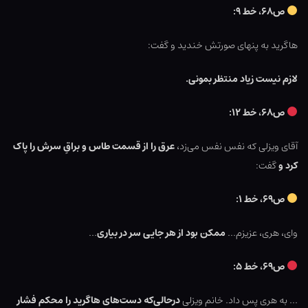
ص۶۸، خط ۹:
هاگرید به پنهای صورتش خندید و گفت:
لازم نیست زیاد منتظر بمونی.
ص۶۸، خط ۱۲:
آقای ویزلی که نفس نفس می‌زد،
عرق را از قسمت طاس و براقِ سرش را پاک
کرد و
گفت:
ص۶۹، خط ۱:
وای، هری، عزیزم…
ممکن بود از هر جایی سر در بیاری
…
ص۶۹، خط ۵:
… به هری پس داد. خانم ویزلی
درحالی‌که دست‌های هاگرید را محکم فشار