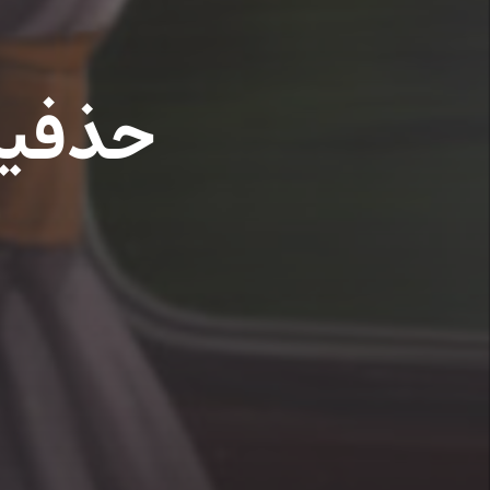
حذفیا