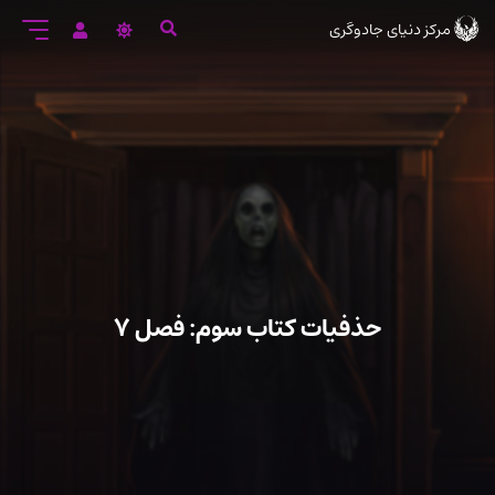
رود
مرکز دنیای جادوگری
ه
تن
صلی
حذفیات کتاب سوم: فصل ۷