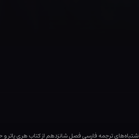
باه‌های ترجمه فارسی فصل شانزدهم از کتاب هری پاتر و حف