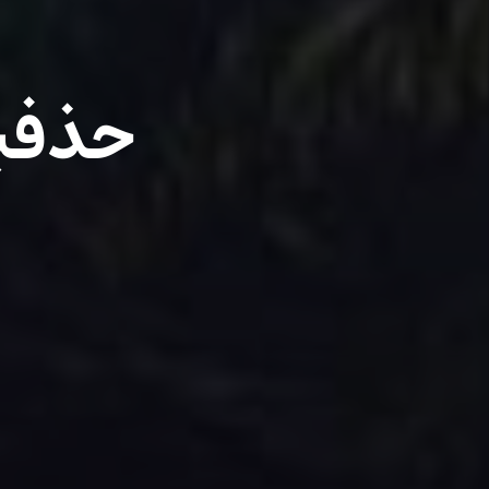
حذفیا