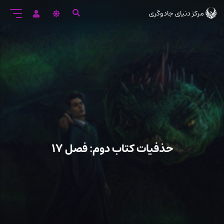
رود
مرکز دنیای جادوگری
ه
تن
صلی
حذفیات کتاب دوم: فصل ۱۷