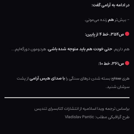
در ادامه به آرامی گفت:
– بیش‌تر
هم
زنده می‌مونی.
ص۳۵۴، خط ۴ از پایین:
هم داریم.
حتی خودت هم باید متوجه شده باشی.
هردومون دورگه‌ایم…
ص۳۶۱، خط ۱۰:
هری
صدای
بسته شدن درهای سنگی را
با صدای هیس آرامی
از پشت
سرشان شنید.
براساس ترجمه ویدا اسلامیه از انتشارات کتابسرای تندیس
طرح گرافیکی مطلب: Vladislav Pantic