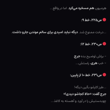
هرمیون
هم مسخره می‌کرد
. اما در واقع…
ص۲۲۵، خط ۹:
…درخت ممنوع شد.
دیگه نباید امیدی برای سالم موندن جارو داشت.
ص۲۳۰، خط ۱۲:
– براش توضیح بده
جرج
.
– خب
هری
، راستش…
ص۲۳۱، خط ۱۰ از پایین:
…طرز کارشو بگین دیگه!
جرج گفت: «حالا کجاشو دیدی!»
چوبدستیش را در آورد و آهسته به کاغذ…