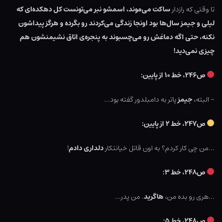
تا وقتی که رازدار
ساکت می‌موند، اسمشو نبر می‌تونست کل دهکده‌ای که
لیلی و جیمز سال‌ها بود اونجا زندگی می‌کردند رو بگرده و هرگز پیداشون
نکنه، حتی اگه دماغش رو می‌چسبوند به پنجره‌ی اتاق نشیمنشون هم
چیزی نمی‌دید!
ص۲۴۶، خط ۱۰ از پایین:
– البته،
جیمز
پاتر به دامبلدور گفته بود…
ص۲۴۷، خط ۲ از پایین:
…من چی کار کردم؟ به اون قاتل خیانتکار
دلداری دادم
!
ص۲۴۸، خط ۳:
…هری رو بده من،
هاگرید
. من پدر…
ص۲۴۸، خط ۵: