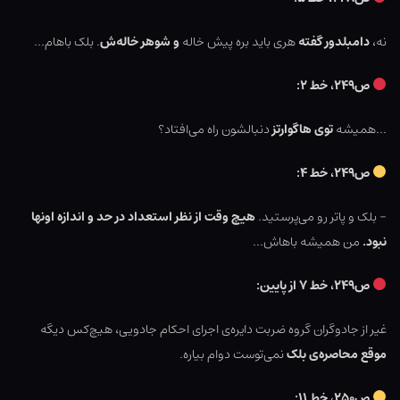
نه،
دامبلدور گفته
هری باید بره پیش خاله
و شوهر خاله‌ش
. بلک باهام…
ص۲۴۹، خط ۲:
…همیشه
توی هاگوارتز
دنبالشون راه می‌افتاد؟
ص۲۴۹، خط ۴:
– بلک و پاتر رو می‌پرستید.
هیچ وقت از نظر استعداد در حد و اندازه اونها
نبود.
من همیشه باهاش…
ص۲۴۹، خط ۷ از پایین:
غیر از جادوگران گروه ضربت دایره‌ی اجرای احکام جادویی، هیچ‌کس دیگه
موقع محاصره‌ی بلک
نمی‌توست دوام بیاره.
ص۲۵۰، خط ۱۱: