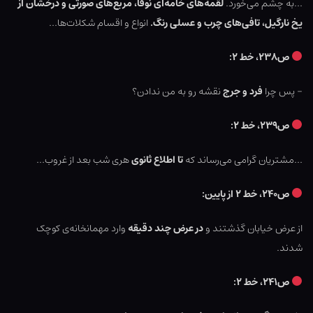
…به چشم می‌خورد.
لقمه‌های خامه‌ای نوقا، مربع‌های صورتی و درخشان از
یخ نارگیل، تافی‌های چرب و عسلی رنگ.
انواع و اقسام شکلات‌ها…
ص۲۳۸، خط ۲:
– پس چرا
فرد و جرج
نقشه رو به من ندادن؟
ص۲۳۹، خط ۲:
…مشتریان گرامی می‌رساند که
تا اطلاع ثانوی
هری شب بعد از غروب…
ص۲۴۰، خط ۲ از پایین:
از عرض خیابان گذشتند و
در عرض چند دقیقه
وارد مهمانخانه‌ی کوچک
شدند.
ص۲۴۱، خط ۲: