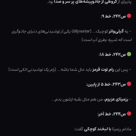
پذیرای از
گروهی از جادوپیشه‌های پر سر و صدا
بود.
ص۲۴۲، خط ۹:
– یه
گیلی‌واتر
کوچیک… [
Gillywater یکی از نوشیدنی‌های دنیای جادوگری
است که شبیه بطری آب است
]
ص۲۴۲، خط ۱۸:
– پس این
رام توت قرمز
باید مال شما باشه… [
رام یک نوشیدنی الکی است
]
ص۲۴۳، خط ۵ از پایین:
–
رزمرتای عزیزم،
من هم مثل بقیه ازشون بدم…
ص۲۴۴، خط آخر:
مادام رزمرتا
با لبخند کوچکی
گفت: