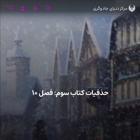
رود
مرکز دنیای جادوگری
ه
تن
صلی
حذفیات کتاب سوم: فصل ۱۰