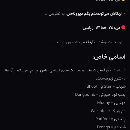
–
ای‌کاش می‌تونستم بگم دیوونه‌س.
به نظر من…
ص۲۵۰، خط ۱۳ از پایین:
…اون‌جا یه گوشه‌ی
تاریک
می‌نشینن و زیر لب…
اسامی خاص:
دوباره در این فصل شاهد ترجمه یک سری اسامی خاص بودیم. مهمترین آن‌ها
به شرح زیر هستند:
شهاب = Shooting Star
بمب کود حیوانی = Dungbomb
مهتابی = Moony
دم باریک = Wormtail
پانمدی = Padfoot
شاخدار = Prongs