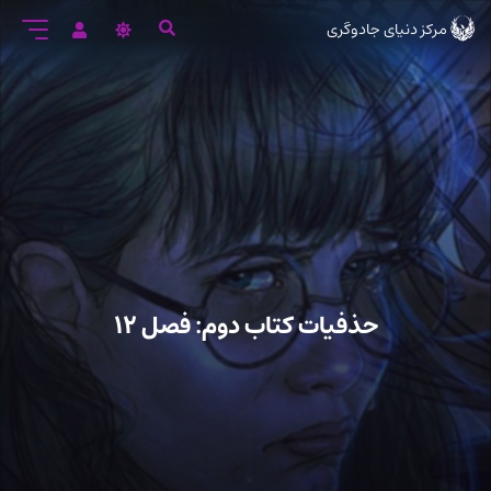
رود
مرکز دنیای جادوگری
ه
تن
صلی
حذفیات کتاب دوم: فصل ۱۲