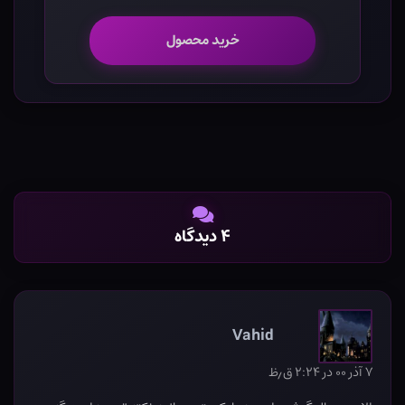
خرید محصول
۴ دیدگاه
Vahid
۷ آذر ۰۰ در ۲:۲۴ ق٫ظ