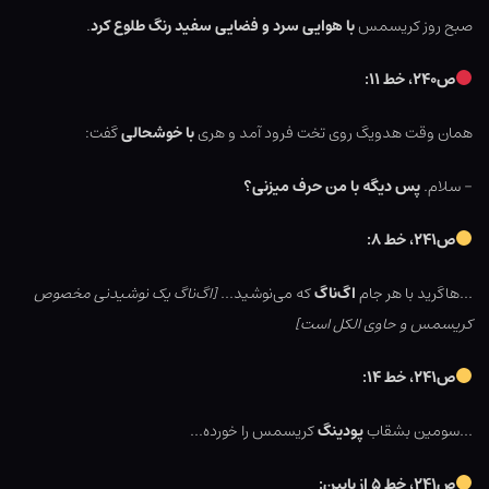
صبح روز کریسمس
با هوایی سرد و فضایی سفید رنگ طلوع کرد
.
ص۲۴۰، خط ۱۱:
همان وقت هدویگ روی تخت فرود آمد و هری
با خوشحالی
گفت:
– سلام.
پس دیگه با من حرف میزنی؟
ص۲۴۱، خط ۸:
…هاگرید با هر جام
اگ‌ناگ
که می‌نوشید…
[اگ‌ناگ یک نوشیدنی مخصوص
کریسمس و حاوی الکل است]
ص۲۴۱، خط ۱۴:
…سومین بشقاب
پودینگ
کریسمس را خورده…
ص۲۴۱، خط ۵ از پایین: