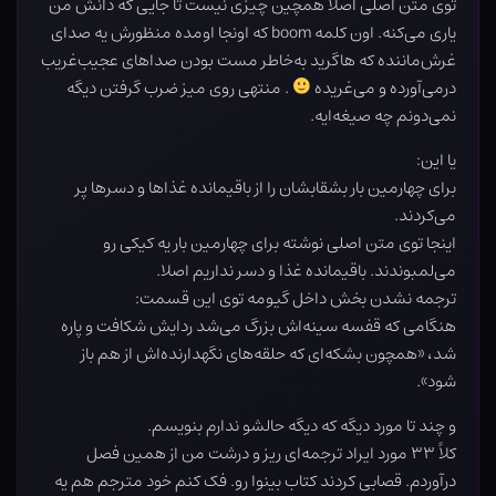
توی متن اصلی اصلاً همچین چیزی نیست تا جایی که دانش من
یاری می‌کنه. اون کلمه boom که اونجا اومده منظورش یه صدای
غرش‌ماننده که هاگرید به‌خاطر مست بودن صداهای عجیب‌غریب
درمی‌آورده و می‌غریده
. منتهی روی میز ضرب گرفتن دیگه
نمی‌دونم چه صیغه‌ایه.
یا این:
برای چهارمین بار بشقابشان را از باقیمانده غذاها و دسرها پر
می‌کردند.
اینجا توی متن اصلی نوشته برای چهارمین بار یه کیکی رو
می‌لمبوندند. باقیمانده غذا و دسر نداریم اصلا.
ترجمه نشدن بخش داخل گیومه توی این قسمت:
هنگامی که قفسه سینه‌اش بزرگ می‌شد ردایش شکافت و پاره
شد، «همچون بشکه‌ای که حلقه‌های نگهدارنده‌اش از هم باز
شود».
و چند تا مورد دیگه که دیگه حالشو ندارم بنویسم.
کلاً ۳۳ مورد ایراد ترجمه‌ای ریز و درشت من از همین فصل
درآوردم. قصابی کردند کتاب بینوا رو. فک کنم خود مترجم هم یه