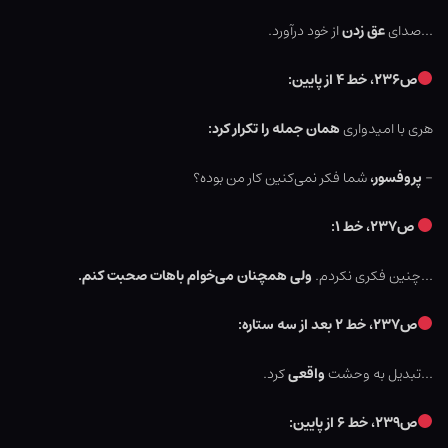
…صدای
عق زدن
از خود درآورد.
ص۲۳۶، خط ۴ از پایین:
هری با امیدواری
همان جمله را تکرار کرد:
–
پروفسور،
شما فکر نمی‌کنین کار من بوده؟
ص۲۳۷، خط ۱:
…چنین فکری نکردم.
ولی همچنان می‌خوام باهات صحبت کنم.
ص۲۳۷، خط ۲ بعد از سه ستاره:
…تبدیل به وحشت
واقعی
کرد.
ص۲۳۹، خط ۶ از پایین: