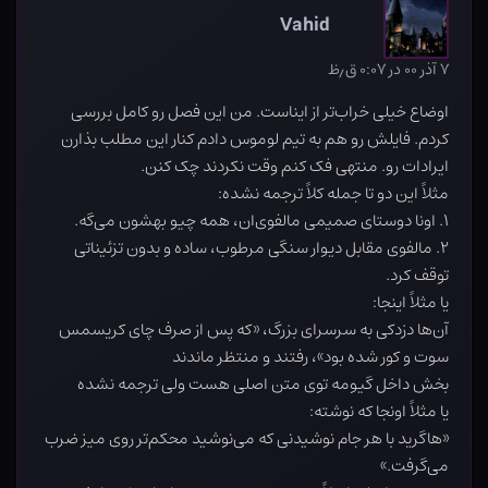
Vahid
۷ آذر ۰۰ در ۰:۰۷ ق٫ظ
اوضاع خیلی خراب‌تر از ایناست. من این فصل رو کامل بررسی
کردم. فایلش رو هم به تیم لوموس دادم کنار این مطلب بذارن
ایرادات رو. منتهی فک کنم وقت نکردند چک کنن.
مثلاً این دو تا جمله کلاً ترجمه نشده:
۱. اونا دوستای صمیمی مالفوی‌ان، همه چیو بهشون می‌گه.
۲. مالفوی مقابل دیوار سنگی مرطوب، ساده و بدون تزئیناتی
توقف کرد.
یا مثلاً اینجا:
آن‌ها دزدکی به سرسرای بزرگ، «که پس از صرف چای کریسمس
سوت و کور شده بود»، رفتند و منتظر ماندند
بخش داخل گیومه توی متن اصلی هست ولی ترجمه نشده
یا مثلاً اونجا که نوشته:
«هاگرید با هر جام نوشیدنی که می‌نوشید محکم‌تر روی میز ضرب
می‌گرفت.»