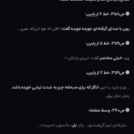
🔴
ص۳۵۸، خط ۶ از پایین:
رون با صدای گرفته‌ای جویده جویده گفت:
«الان که هوا تاریکه، هری…
🔴
ص۳۵۹، خط ۵ از پایین:
وود
خیلی مختصر
گفت: «بریم رختکن.»
🟡
ص۳۵۹، خط ۲ از پایین:
…او را دارند یا خیر،
انگار که برای صبحانه چیز به شدت ترشی خورده باشد.
زمان مثل برق…
🔴
ص۳۶۰، وسط صفحه:
…بازیکنان تیم گریفیندور… پاتر،
بل،
جانسون، اسپینت…