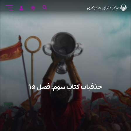
رود
مرکز دنیای جادوگری
ه
تن
صلی
حذفیات کتاب سوم: فصل ۱۵