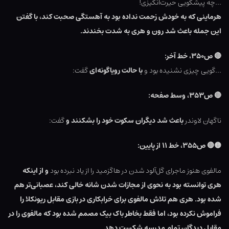
…چه پیشگویی حیرت‌انگیزی!
هرماینی که به خودش زحمت نداده بود به آهستگی صحبت کند، با گفتن
این جمله باعث شد رون و هری به شدت بخندند.
🔴
ص۳۵۰، خط آخر:
…گویی چیزی نشنیده بود و
با حالت رویاگونه‌ای
گفت:
🔴
ص۳۵۳، وسط صفحه:
ناگهان لاوندر
باعث شد دیگران سکوت خود را بشکنند و
گفت:
🟡
🔴
ص۳۵۵، خط ۱۱ از پایین:
مالفوی هنوز ماجرای گل‌آلود شدن در هاگزمید را از یاد نبرده بود
و از اینکه
هری توانسته بود به نحوی از مجازات شدن شانه خالی کند، عصبانی‌تر هم
شده بود. هری هم تلاش مالفوی برای خرابکاری در بازی مقابل ریونکلا را
فراموش نکرده بود، اما فقط بخاطر باک بیک مصمم شده بود که مالفوی را در
مقابل دیدگان تمام مدرسه شکست دهد.