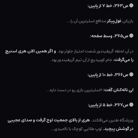
🔴
ص۳۶۳، خط ۷ از پایین:
بازیکن
غول‌پیکر
مدافع اسلیترین آن را…
🔴
ص۳۶۵، وسط صفحه:
در آن لحظه گریفیندور شصت امتیاز جلوتر بود.
و اگر همین الان هری اسنیچ
را می‌گرفت،
جام کوییدیچ از آن تیم گریفیندور بود.
🔴
ص۳۶۶، خط ۱۰ از پایین:
لی ناله‌کنان گفت:
«اسلیترین بازی رو در دست داره…
🔴
ص۳۶۷، خط ۵ از پایین:
ورزشگاه طنین می‌افکند.
هری از بالای جمعیت اوج گرفت و صدای عجیبی
در گوشش پیچید.
توپ طلایی کوچک با ناامیدی…