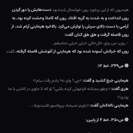
هرمیون که از این برخورد رون خوشحال شده بود
دست‌هایش را دور گردن
رون انداخت و به شدت به گریه افتاد. رون که کاملا وحشت کرده بود، به
آرامی با دست بالای سرش را نوازش می‌کرد. بالاخره هرماینی آرام شد، از
رون فاصله گرفت و هق هق کنان گفت:
– رون، من برای خال‌خالی خیلی خیلی متاسفم…
رون که خیالش آسوده شده بود که هرماینی از آغوشش فاصله گرفته،
گفت:
🔴
ص۳۴۹، خط ۱۲:
هرماینی جیغ کشید و گفت:
«چی؟ وای نه! یادم رفت بیام!»
هری گفت:
«چطور ممکنه فراموش کرده باشی؟ تو که تا جلوی در کلاس با ما
بودی!»
هرماینی ناله‌کنان گفت:
«باورم نمیشه، پروفسور فلیت‌ویک…
🔴
ص۳۵۰، خط ۴ از پایین: