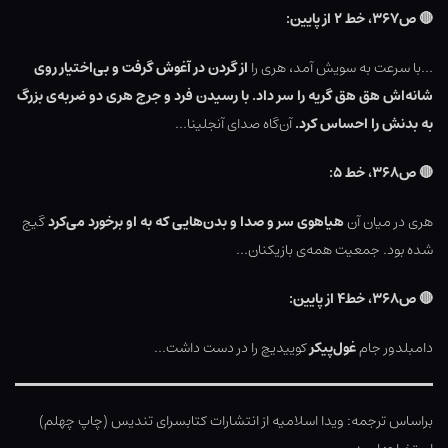
🔴
ص۳۶۷، خط ۲ از پایین:
…با سرعت به سویش آمد، هری را
از گردن در آغوش گرفت و بی‌اختیار روی
شانه‌اش هق هق گریه را سر داد. با رسیدن فرد و جرج هری دو ضربه‌ی بزرگ
به بدنش را احساس کرد.
آن‌گاه صدای آنجلینا…
🔴
ص۳۶۸، خط ۵:
هری در میان آن
هیاهوی سر و صدا و بدن‌هایی که به او برخورد می‌کرد
گیج
شده بود. جمعیت همه‌ی بازیکنان…
🔴
ص۳۶۸، خط۴ از پایین:
دامبلدور جام
غول‌پیکر
کوییدیچ را در دست داشت…
براساس ترجمه: ویدا اسلامیه از انتشارات کتابسرای تندیس (چاپ چهلم)