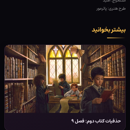
استخراج: امید
طرح هنری: پاترمور
بیشتر بخوانید
حذفیات کتاب دوم: فصل ۹