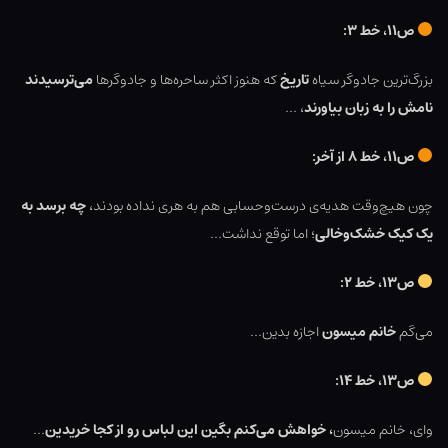
ص۱۱، خط ۳:
بزرگ‌ترین جادوگر سیاه
تاریخ
که هنوز اکثر ساحره‌ها و جادوگرها
می‌ترسیدند
نامش را به زبان بیاورند
، …
ص۱۱، خط ۸ از آخر:
چون هیچ‌وقت هدیه‌ی درست‌وحسابی هم به هری نداده بودند،
چه برسد به
یک کیک خشک‌وخالی
؛ اما توقع نداشت…
ص۱۳، خط ۲:
می‌گم
خانم میسون
اجازه بدین…
ص۱۳، خط ۱۴:
وای، خانم میسون
، خواهش می‌کنم بگین این لباس رو از کجا خریدین
…