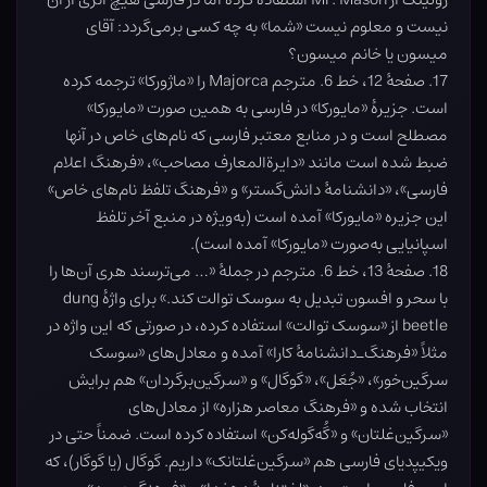
نیست و معلوم نیست «شما» به چه کسی برمی‌گردد: آقای
میسون یا خانم میسون؟
17. صفحۀ 12، خط 6. مترجم Majorca را «ماژورکا» ترجمه کرده
است. جزیرۀ «مایورکا» در فارسی به همین صورت «مایورکا»
مصطلح است و در منابع معتبر فارسی که نام‌های خاص در آنها
ضبط شده است مانند «دایرة‌المعارف مصاحب»، «فرهنگ اعلام
فارسی»، «دانشنامۀ دانش‌گستر» و «فرهنگ تلفظ نام‌های خاص»
این جزیره «مایورکا» آمده است (به‌ویژه در منبع آخر تلفظ
اسپانیایی به‌صورت «مایورکا» آمده است).
18. صفحۀ 13، خط 6. مترجم در جملۀ «… می‌ترسند هری آن‌ها را
با سحر و افسون تبدیل به سوسک توالت کند.» برای واژۀ dung
beetle از «سوسک توالت» استفاده کرده، در صورتی که این واژه در
مثلاً «فرهنگ‌ـ‌دانشنامۀ کارا» آمده و معادل‌های «سوسک
سرگین‌خور»، «جُعَل»، «گوگال» و «سرگین‌برگردان» هم برایش
انتخاب شده و «فرهنگ معاصر هزاره» از معادل‌های
«سرگین‌غلتان» و «گُه‌گوله‌کن» استفاده کرده است. ضمناً حتی در
ویکیپدیای فارسی هم «سرگین‌غلتانک» داریم. گوگال (یا گوگار)، که