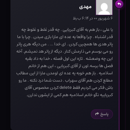
مهدی
۶ شهریور ۰۰ در ۶:۱۴ ب٫ظ
یا علی ، باز هم به آقای کبریایی . چه قدر غلط و غلوط چه
قدر اشتباه . چرا واقعا یه عده ای مارا بازی میدن ‌. چرا با ما
پاتر هدی ها همچین کردن . ای خدا … . من دیگه هری پاتر
رو می بوسم می ذارمش کنار . دیگه از پاتر هد نمیشم. آخه
این چه وضعشه . تازه این اول فصله ، خدا به داد بقیه
فصل ها برسه.اون از آقای کبریایی ، این هم از خانم
اسلامیه . باز هم خوبه یه عده ای اومدن مارا از این مطالب
مطلع کردن هم آقای سهراب . دست شما درد نکنه . ما رو
باش فکر می کردیم فقط delete کردن مخصوص آقای
کبریاییه نگو خانم اسلامیه هم کمی از ایشون ندارن.
پاسخ