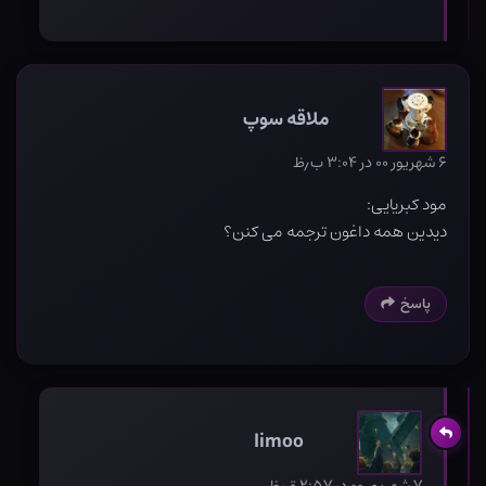
ملاقه سوپ
۶ شهریور ۰۰ در ۳:۰۴ ب٫ظ
مود کبریایی:
دیدین همه داغون ترجمه می کنن؟
پاسخ
limoo
۷ شهریور ۰۰ در ۲:۵۷ ق٫ظ