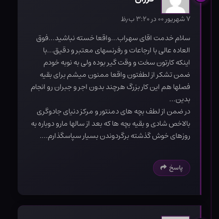
۷ شهریور ۰۰ در ۳:۲۰ ب٫ظ
سلام خدمت اقای سهراب…واقعا خسته نباشید…فوق
العاده عالی با ارجاعات و رفرنسهای معتبر و دقیق…با
اینکه کارتون سخت و وقت گیر بوده ولی به نوبه خودم
ضمن تشکر از لطفتون واقعا ممنون میشم برای بقیه
فصلها هم این کار بزرگ هرچند بدون اجر و جبران رو انجام
بدین…
در ضمن از لطف بچه های دمنتور و مرکز دنیای جادوگری
بالاخص شادی و بقیه بچه ها که بعد از سالها مارو دوباره به
روزهای خوش گذشته برگردوندن بسیار سپاسگذارم….
پاسخ