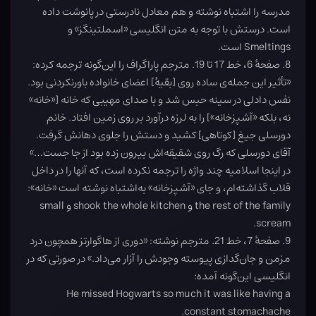
مدرسه را اشتباه نوشته و هم معادل نادرستی در پانوشت داده
است. درستش با توجه به متن انگلیسی «اسملتینگز» و
Smeltings است.
8. صفحۀ 6، خط 17 تا 19. مترجم پاراگراف را این‌گونه ترجمه کرده:
«تأثیر این جمله‌ی ساده روی [بقیۀ] اعضای خانواده باورنکردنی بود.
نفس دادلی در سینه حبس شد و با صدای مهیبی که خانه [«خانه»
نه، بلکه «آشپزخانه»] را به لرزه درآورد بر روی زمین افتاد. خانم
دورسلی جیغ [کوتاهی] کشید و دستش را جلوی دهانش گرفت.
آقای دورسلی که رگ روی شقیقه‌اش بیرون زده بود از جا جست…»
در اینجا اسلامیه چند واژه را ترجمه نکرده است، که آنها را در داخل
قلاب گذاشته‌ام، و جای «آشپزخانه» به‌اشتباه نوشته است «خانه»:
the rest of the family و shook the whole kitchen و small
scream.
9. صفحۀ 7، خط 21. مترجم نوشته: «دوری از هاگوارتز همچون درد
مزمن و جان‌گدازی پیوسته وجودش را آزار می‌داد.» در صورتی که در
انگلیسی این‌گونه آمده:
He missed Hogwarts so much it was like having a
constant stomachache.