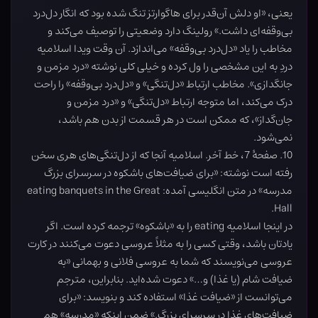
یعنی، «او دلش آن‌قدر برای هاگوارتز تنگ شده بود که انگار دل‌درد
بی‌وقفه‌ای داشت.» رولینگ دارد وضعیتی را توصیف می‌کند و
مخاطب را یاد «دل‌درد بی‌وقفه» می‌اندازد. آن وقت ویدا اسلامیه
دردِ به این مشخصی را ول کرده و خیلی کلی نوشته «درد مزمن و
جانگدازی». مخاطب ارتباط «دل‌تنگی» و «دل‌درد بی‌وقفه» را راحت
درک می‌کند، اما متوجه ارتباط «دل‌تنگی» و «درد مزمن و
جان‌گداز»، که ممکن است در هر قسمت از بدن هم باشد،
نمی‌شود.
10. صفحۀ 7، خط آخر. اسلامیه آنجا که از دل‌تنگی‌های هری سخن
رفته است نوشته: «برای ضیافت‌های باشکوه در سرسرای بزرگ
مدرسه» در متن انگلیسی آمده: eating banquets in the Great
Hall.
در اینجا اسلامیه eating را به «باشکوه» ترجمه کرده است. اگر
یادتان باشد، وقتی کسی را به مثلاً عروسی دعوت می‌کنند در کارت
عروسی می‌نویسند که شما به عروسی فلانی و بهمانی «به
ضیافت شام (یا غذا) و…» دعوت شده‌اید. بنابراین، مترجم
می‌توانست از «ضیافت غذا» استفاده کند و بنویسد: «برای
ضیافت‌های غذا در سرسرای بزرگ.» ضمن اینکه «مدرسه» هم