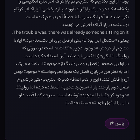
بود.» از این بگذریم که مترجم دو پاراگراف آخر متن انگلیسی را
یک‌کاسه کرده و در یک پاراگراف آورده و تازه بخشی از پاراگرافِ کوتاهِ
یکی مانده به آخرِ انگلیسی را با جملۀ آخر در هم کرده است.
نویسنده در پاراگراف آخرش می‌نویسد:
The trouble was, there was already someone sitting on it.
یعنی، «مشکل این بود که یکی از قبل روی آن نشسته بود.» اینجا
مترجم از خودش «موجود عجیب» گذاشته است در صورتی که
رولینگ از «یکی» (یا «کسی» و مانند آن) استفاده کرده است.
در اولین صفحه از فصل دوم، رولینگ از «موجود» استفاده می‌کند
اما به نظر من در پایان فصلِ یک هنوز نمی‌خواسته «موجود» بودن
آن را فاش کند. (این را هم اضافه کنم که مترجم حتی در شروع
فصل دوم باز چند بار از «موجود عجیب» استفاده کرده اما رولینگ
«موجود کوچک» یا «موجود» نوشته است. مترجم گویا قصد دارد
دابی را از قول خود «عجیب» بخواند.)
پاسخ