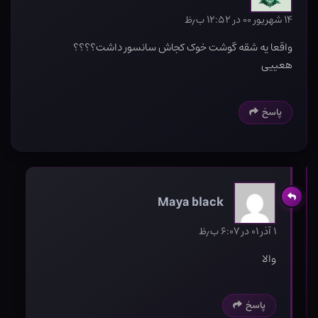
۱۴ شهریور ۰۰ در ۱۲:۵۲ ب٫ظ
واقعا یه شقه گوشت خوک کجاش سانسور داشت؟؟؟؟
هعییی
پاسخ
Maya black
۱ آذر ۰۱ در ۶:۰۷ ب٫ظ
والا
پاسخ