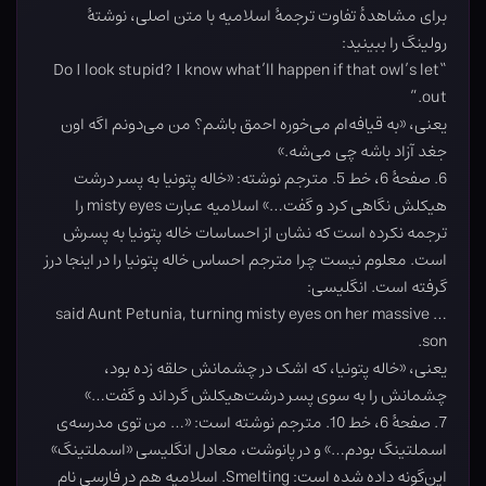
برای مشاهدۀ تفاوت ترجمۀ اسلامیه با متن اصلی، نوشتۀ
رولینگ را ببینید:
“Do I look stupid? I know what’ll happen if that owl’s let
out.”
یعنی، «به قیافه‌ام می‌خوره احمق باشم؟ من می‌دونم اگه اون
جغد آزاد باشه چی می‌شه.»
6. صفحۀ 6، خط 5. مترجم نوشته: «خاله پتونیا به پسر درشت
هیکلش نگاهی کرد و گفت…» اسلامیه عبارت misty eyes را
ترجمه نکرده است که نشان از احساسات خاله پتونیا به پسرش
است. معلوم نیست چرا مترجم احساس خاله پتونیا را در اینجا درز
گرفته است. انگلیسی:
… said Aunt Petunia, turning misty eyes on her massive
son.
یعنی، «خاله پتونیا، که اشک در چشمانش حلقه زده بود،
چشمانش را به سوی پسر درشت‌هیکلش گرداند و گفت…»
7. صفحۀ 6، خط 10. مترجم نوشته است: «… من توی مدرسه‌ی
اسملتینگ بودم…» و در پانوشت، معادل انگلیسی «اسملتینگ»
این‌گونه داده شده است: Smelting. اسلامیه هم در فارسی نام