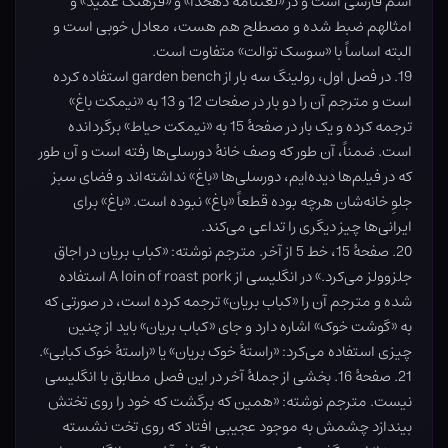
اسم فارسی است و در «لغتنامۀ دهخدا» و «فرهنگ عمید» و
امثالهم ضبط شده و مصطلح هم هست، معادل خوبی است و
البته اساساً با «سوسک توالت» متفاوت است.
19. در فصل اول، رولینگ سه بار از garden bench استفاده کرده
است و مترجم آن را دو بار در صفحات 12 و 13 به «نیمکت باغ»
ترجمه کرده و یک بار در صفحۀ 15 به «نیمکت حیاط» برگردانده
است. ضمناً، آن طور که وصف خانۀ دورسلی‌ها رفته است و آن طور
که در فیلم‌ها دیده‌ایم، دورسلی‌ها «باغ» نداشته‌اند و فضای سبز
جلوِ خانه‌شان هرچه بوده قطعاً «باغ» نبوده است. «باغ» برای
ایرانی‌ها چیز دیگری را تداعی می‌کند.
20. صفحۀ 15، خط 5 از آخر. مترجم نوشته: «کباب بریان در اجاق
جلزوولز می‌کرد.» در انگلیسی از A loin of roast pork استفاده
شده و مترجم آن را «کباب بریان» ترجمه کرده است، در صورتی که
به «گوشت خوک» اشاره دارد و جای «کباب بریان» باید از چنین
چیزی استفاده می‌کرد: «راستۀ خوک بریان» یا «راستۀ خوک کبابی».
21. صفحۀ 16. بخشی از جملۀ آخر در این فصل مطابق با انگلیسی
نیست. مترجم نوشته: «همین که برگشت که خود را روی تختش
بیندازد چشمش به موجود عجیبی افتاد که روی تخت نشسته