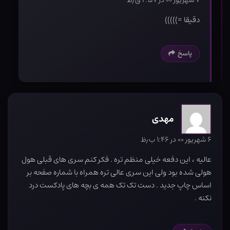
دقیقا =)))))
پاسخ
مهدی
۶ شهریور ۰۰ در ۱:۴۶ ب٫ظ
عالیه ، این دفعه خیلی منظم تره . فکر کنم سری های قبلی هول
هولی شده بود ولی این سری عالی تره همراه با شماره صفحه بر
اساس چاپ جدید . دست تک تک همه ی بچه های پادکست درد
نکنه .