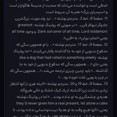
اضافی است و خواننده می‌داند که صحبت از مدرسۀ هاگوارتز است
و «سرسرای بزرگ» هم به آن مربوط است.
11. صفحۀ 9، خط 3. مترجم نوشته «… لرد ولدمورت، بزرگ‌ترین
جادوگر تبهکار قرن…» در صورتی که رولینگ نوشته: greatest
Dark sorcerer of all time, Lord Voldemort. و وجود all time
یعنی «تمام دوران»، نه «قرن».
12. صفحۀ 9، خط 17. مترجم نوشته «… با او همچون سگی که
مدفوع بدبویی از خود به جا گذاشته رفتار می‌کردند.» اما رولینگ
نوشته: like a dog that had rolled in something smelly.
یعنی جای «… همچون سگی که مدفوع بدبویی از خود به جا
گذاشته…» باید چنین چیزی ترجمه می‌شد، «… همچون سگی که
در چیز بدبویی غلت خورده بود…»
13. صفحۀ 9، خط 19 و 20. مترجم نوشته: «البته هری از آنها انتظار
زیادی نداشت زیرا گذشته از یک کیک خشک و خالی هیچ‌گاه
هدیه‌ی چشمگیری به او نداده بودند…» اما در رولینگ نوشته:
they’d never given him a real present, let alone a cake
یعنی، «آنها هیچ وقت به او هدیۀ درست‌وحسابی نداده بودند، تا
چه رسد به کیک…» عبارت let alone در فرهنگ‌های انگلیسی به