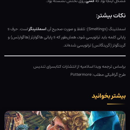
مشکل اینجا بود که
کسی
روی تختش نشسته بود.
نکات بیشتر:
اسملتینگ (Smeltings): تلفظ و صورت صحیح آن
اسملتینگز
است. حرف s
پایانی کلمه باید ترانویسی شود، همان‌طور که s پایانی هاگوارتز (هاگوارتس) و
گرینگوتز (گرینگاتس) ترانویسی شده‌اند.
براساس ترجمه ویدا اسلامیه از انتشارات کتابسرای تندیس
طرح گرافیکی مطلب: Pottermore
بیشتر بخوانید