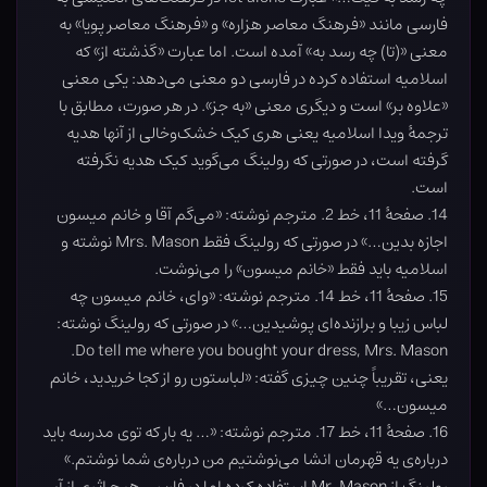
فارسی مانند «فرهنگ معاصر هزاره» و «فرهنگ معاصر پویا» به
معنی «(تا) چه رسد به» آمده است. اما عبارت «گذشته از» که
اسلامیه استفاده کرده در فارسی دو معنی می‌دهد: یکی معنی
«علاوه بر» است و دیگری معنی «به جز». در هر صورت، مطابق با
ترجمۀ ویدا اسلامیه یعنی هری کیک خشک‌وخالی از آنها هدیه
گرفته است، در صورتی که رولینگ می‌گوید کیک هدیه نگرفته
است.
14. صفحۀ 11، خط 2. مترجم نوشته: «می‌گم آقا و خانم میسون
اجازه بدین…» در صورتی که رولینگ فقط Mrs. Mason نوشته و
اسلامیه باید فقط «خانم میسون» را می‌نوشت.
15. صفحۀ 11، خط 14. مترجم نوشته: «وای، خانم میسون چه
لباس زیبا و برازنده‌ای پوشیدین…» در صورتی که رولینگ نوشته:
Do tell me where you bought your dress, Mrs. Mason.
یعنی، تقریباً چنین چیزی گفته: «لباستون رو از کجا خریدید، خانم
میسون…»
16. صفحۀ 11، خط 17. مترجم نوشته: «… یه بار که توی مدرسه باید
درباره‌ی یه قهرمان انشا می‌نوشتیم من درباره‌ی شما نوشتم.»
رولینگ از Mr. Mason استفاده کرده اما در فارسی هیچ اثری از آن