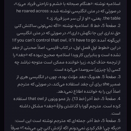
اسلامیه نوشته: «هنگام صبحانه با خشم و ناراحتی فریاد می‌زد»،
در صورتی که در متن انگلیسی نوشته شده: he roared across
the table. یعنی، «او از آن سر میز فریاد زد.»
2. صفحۀ 5، خط 6. اسلامیه نوشته: «اگه نمی‌تونی ساکتش کنی
حق نداری این جا نگهش داری!»، در صورتی که در متن انگلیسی
این‌گونه آمده: If you can’t control that owl, it’ll have to go!
در این خطوط اولِ فصلِ اول، در کتاب فارسی، اصلاً صحبتی از جغد
نشده است و بنابراین کار ویدا اسلامیه صحیح نبوده که «جغد» را
از ترجمه حذف کرده، زیرا خواننده ممکن است متوجه نباشد چه
کسی (یا چیزی) سروصدا می‌کرده است.
3. صفحۀ 5. هدویگ جغد مؤنث بوده، چون در انگلیسی هری از
ضمیر she برای آن جغد استفاده می‌کند، در صورتی که مترجم
اصلاً این را به خواننده اطلاع نمی‌دهد.
4. صفحۀ 5، خط آخر (خط 13). باز عمو ورنون از that owl استفاده
کرده است. مترجم گویا با گذاشتن واژۀ «جغد» مشکل داشته
است.
5. صفحۀ 5، خط آخر. جمله‌ای که مترجم نوشته است این است:
«دیگه چی! فکر کردی نمی‌دونم اگه آزادش کنی چی می‌شه؟» صرفاً