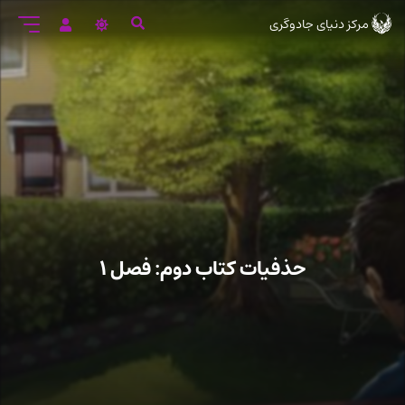
رود
مرکز دنیای جادوگری
ه
تن
صلی
حذفیات کتاب دوم: فصل ۱