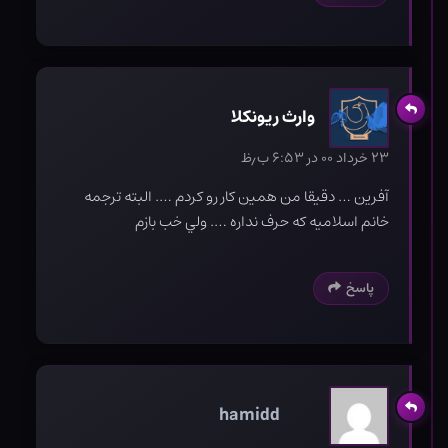
وارث ريونكلا
۲۳ خرداد ۰۰ در ۶:۵۳ ب٫ظ
آفرين … دقيقا من همين كار رو كردم …. البته ترجمه
خانم اسلاميه كه حرف نداره …. ولي خب بازم
پاسخ
hamidd