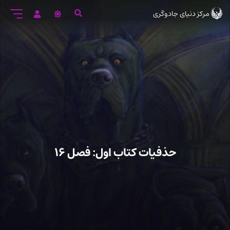
رود
مرکز دنیای جادوگری
ه
تن
صلی
حذفیات کتاب اول: فصل ۱۶