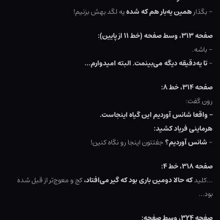
– بگذار
همین یه‌بار هم که شده
یه لگد بهش بزنیم!
صفحه ۳۱۳، وسط صفحه (خط ۱۱ از پایین):
– باشه.
–
تا یه‌دقیقه دیگه می‌بینمت. البته امیدوارم…
صفحه ۳۱۴، خط ۸:
رون گفت:
– واقعا شانس آوردیم این گیاه اینجاست.
هرماینی فریاد کشید:
–
شانس آوردیم؟
جفتتون اینجا رو نگاه کنین!
صفحه ۳۱۸، خط ۴:
…کلید
که حالا دومین باری بود که گیر می‌افتاد،
کج و معوج‌تر از قبل شده
بود…
صفحه ۳۲۴، وسط صفحه: