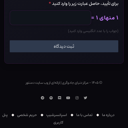
برای تأیید، حاصل عبارت زیر را وارد کنید
*
۱ منهای ۱ =
(جواب را با عدد انگلیسی وارد کنید)
© ۱۴۰۵ - مرکز دنیای جادوگری
|
ارائه‌ای از وب ‌سایت دمنتور
توییتر
اینستاگرام
یوتوب
Discord
اسپاتیفای
تلگرام
درباره ما
تماس با ما
اسپانسرشیپ
حریم شخصی
پنل
کاربری