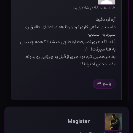
۱۵ اسفند ۹۸ در ۲:۱۵ ق٫ظ
آره آره دقیقا
دامبلدور مخفی کاری کرد و وظیفه ی افشای حقایق رو
سپرد به اسنیپ
فقط اگه هری نمیرفت اونجا چی میشد؟؟ همه چییییی
به فنا میرفت!! :/
بخاطر همین لازم بود هری از قبل یه چیزایی رو بدونه،
فقط محض احتیاط!!
پاسخ
Magister