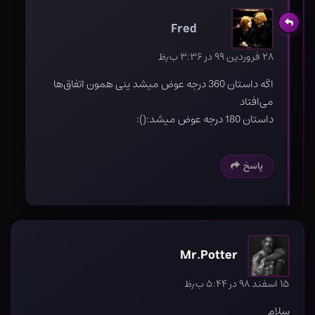
Fred
۲۸ فروردین ۹۹ در ۳:۳۶ ب٫ظ
اگه داستان 360 درجه عوض میشد ینی همون اتفاق‌ها
می‌افتاد
داستان 180 درجه عوض میشد:():
پاسخ
Mr.Potter
۱۵ اسفند ۹۸ در ۵:۴۴ ب٫ظ
سلام