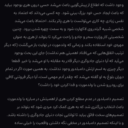
وجود داشت که اطلاع از پیش‌گویی باعث می‌شد حسی درون هری بوجود بیاید
که باعث ایجاد حس خود بزرگ بینی شود. چه کسی می‌داند که اعتماد به
نفس زیادی چه کاری می‌توانست با هری پاتر بکند. احتمالا باعث می‌شد
شخصی شبیه گیلدروی لاکهارت شود و به سمت چهره شدن برود. چنین
شخصیتی کار وزارت سحر و جادو را راحت می‌کرد تا بتواند از هری به عنوان
مهره‌ی خود استفاده بکند و زمانی که ولدمورت در نهایت باز می‌گشت (که دیگر
ترتیب اتفاق‌هایی که می‌افتاد اهمیتی هم نداشت) جای این بحث بوجود
می‌آید که آیا دنیای جادوگری دیگر قادر به مقابله با او می‌شد یا خیر. قطعا
دیگر چیزی به اسم ارتش دامبلدور وجود نداشت. به همین صورت اگر در تمام
دوران بلوغ به او گفته می‌شد که چقدر آدم مهمی است، آیا دیگر فروتنی کافی
برای رودررو شدن با ولدمورت و فدا کردن خود را داشت؟
تصمیم دامبلدور در عدم مطلع کردن هری از اهمیتش در مبارزه با ولدمورت
باعث انتخاب بزرگتری شد که به هری کمک کرد مردی شود که بتواند بر
تصمیم‌های سخت فائق بیاید تا توانایی نجات دنیای جادوگری را داشته باشد.
و با اینکه تصمیم دامبلدور در مخفی نگه داشتن واقعیت را خیلی ساده