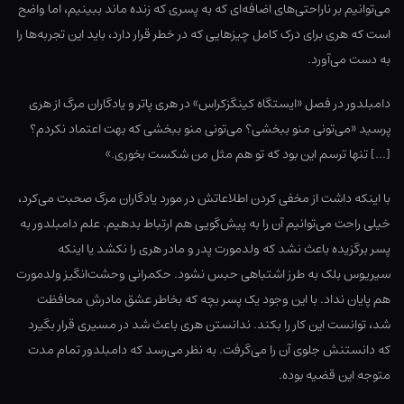
می‌توانیم بر ناراحتی‌های اضافه‌ای که به پسری که زنده ماند ببینیم، اما واضح
است که هری برای درک کامل چیزهایی که در خطر قرار دارد، باید این تجربه‌ها را
به دست می‌آورد.
دامبلدور در فصل «ایستگاه کینگزکراس» در هری پاتر و یادگاران مرگ از هری
پرسید «می‌تونی منو ببخشی؟ می‌تونی منو ببخشی که بهت اعتماد نکردم؟
[…] تنها ترسم این بود که تو هم مثل من شکست بخوری.»
با اینکه داشت از مخفی کردن اطلاعاتش در مورد یادگاران مرگ صحبت می‌کرد،
خیلی راحت می‌توانیم آن را به پیش‌گویی هم ارتباط بدهیم. علم دامبلدور به
پسر برگزیده باعث نشد که ولدمورت پدر و مادر هری را نکشد یا اینکه
سیریوس بلک به طرز اشتباهی حبس نشود. حکمرانی وحشت‌انگیز ولدمورت
هم پایان نداد. با این وجود یک پسر بچه که بخاطر عشق مادرش محافظت
شد، توانست این کار را بکند. ندانستن هری باعث شد در مسیری قرار بگیرد
که دانستنش جلوی آن را می‌گرفت. به نظر می‌رسد که دامبلدور تمام مدت
متوجه این قضیه بوده.