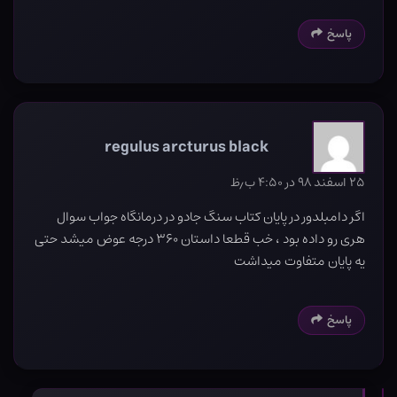
پاسخ
regulus arcturus black
۲۵ اسفند ۹۸ در ۴:۵۰ ب٫ظ
اگر دامبلدور در پایان کتاب سنگ جادو در درمانگاه جواب سوال
هری رو داده بود ، خب قطعا داستان ۳۶۰ درجه عوض میشد حتی
یه پایان متفاوت میداشت
پاسخ