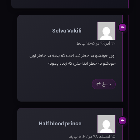
Selva Vakili
۲۰ آذر ۹۹ در ۱۱:۰۵ ب٫ظ
اون جونشو به خطر ننداخت که بقیه به خاطر اون
جونشو به خطر انداختن که زنده بمونه
پاسخ
Half blood prince
۱۵ اسفند ۹۸ در ۱۰:۴۲ ب٫ظ