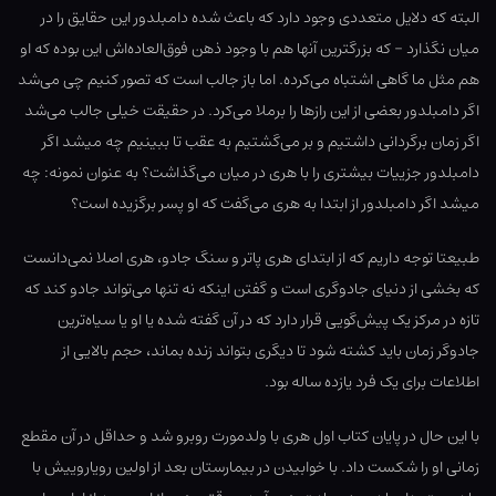
البته که دلایل متعددی وجود دارد که باعث شده دامبلدور این حقایق را در
میان نگذارد – که بزرگترین آنها هم با وجود ذهن فوق‌العاده‌اش این بوده که او
هم مثل ما گاهی اشتباه می‌کرده. اما باز جالب است که تصور کنیم چی می‌شد
اگر دامبلدور بعضی از این رازها را برملا می‌کرد. در حقیقت خیلی جالب می‌شد
اگر زمان برگردانی داشتیم و بر می‌گشتیم به عقب تا ببینیم چه میشد اگر
دامبلدور جزییات بیشتری را با هری در میان می‌گذاشت؟ به عنوان نمونه: چه
میشد اگر دامبلدور از ابتدا به هری می‌گفت که او پسر برگزیده است؟
طبیعتا توجه داریم که از ابتدای هری پاتر و سنگ جادو، هری اصلا نمی‌دانست
که بخشی از دنیای جادوگری است و گفتن اینکه نه تنها می‌تواند جادو کند که
تازه در مرکز یک پیش‌گویی قرار دارد که در آن گفته شده یا او یا سیاه‌ترین
جادوگر زمان باید کشته شود تا دیگری بتواند زنده بماند، حجم بالایی از
اطلاعات برای یک فرد یازده ساله بود.
با این حال در پایان کتاب اول هری با ولدمورت روبرو شد و حداقل در آن مقطع
زمانی او را شکست داد. با خوابیدن در بیمارستان بعد از اولین رویاروییش با