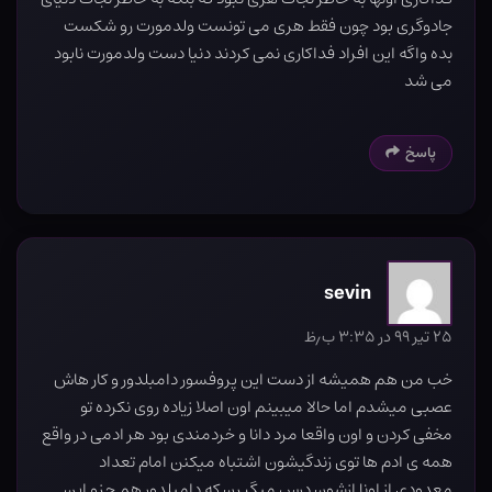
جادوگری بود چون فقط هری می تونست ولدمورت رو شکست
بده واگه این افراد فداکاری نمی کردند دنیا دست ولدمورت نابود
می شد
پاسخ
sevin
۲۵ تیر ۹۹ در ۳:۳۵ ب٫ظ
خب من هم همیشه از دست این پروفسور دامبلدور و کار هاش
عصبی میشدم اما حالا میبینم اون اصلا زیاده روی نکرده تو
مخفی کردن و اون واقعا مرد دانا و خردمندی بود هر ادمی در واقع
همه ی ادم ها توی زندگیشون اشتباه میکنن امام تعداد
معدودی از اونا ازشون درس میگیرن که دامبلدور هم جزو این