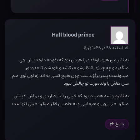
Half blood prince
۱۵ اسفند ۹۸ در ۱۱:۴۸ ق٫ظ
به نظر من هری اونقدی با هوش بود که بفهمه داره دورش چی
میگذره و چه چیزی انتظارشو میکشه و خودشم تا حدودی
میدونست پسر برگزیدست چون هیچ کسی به اندازه اون توی هم
سن هاش با ولدمورت تو چالش نبود
به نظرم واسه همینم بود که خیلی وقتا رفتار دور و بریاش اذیتش
میکرد حتی رون و هرماینی و یه جاهایی فکر میکرد خیلی تنهاست
پاسخ