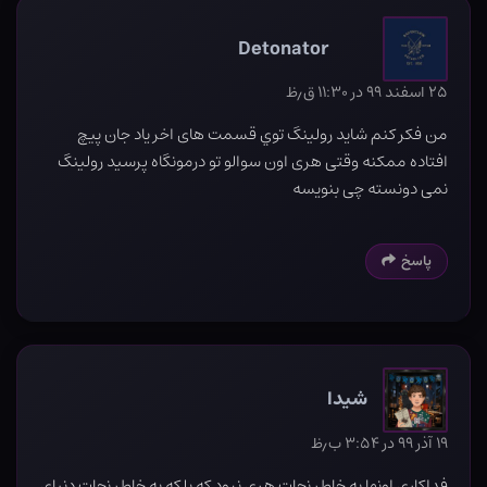
Detonator
۲۵ اسفند ۹۹ در ۱۱:۳۰ ق٫ظ
من فکر کنم شايد رولينگ توي قسمت های اخر یاد جان پیچ
افتاده ممکنه وقتی هری اون سوالو تو درمونگاه پرسید رولینگ
نمی دونسته چی بنویسه
پاسخ
شیدا
۱۹ آذر ۹۹ در ۳:۵۴ ب٫ظ
فداکاری اونها به خاطر نجات هری نبود که بلکه به خاطر نجات دنیای