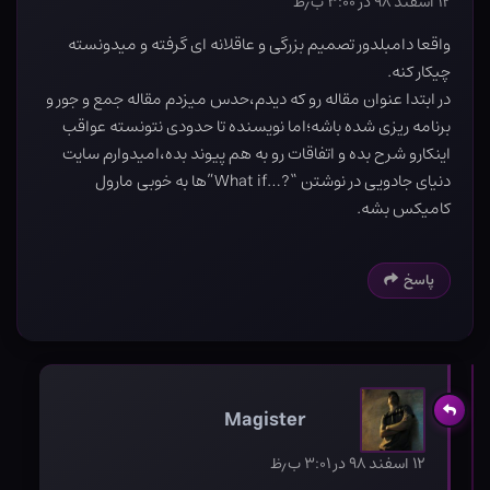
۱۲ اسفند ۹۸ در ۳:۰۰ ب٫ظ
واقعا دامبلدور تصمیم بزرگی و عاقلانه ای گرفته و میدونسته
چیکار کنه.
در ابتدا عنوان مقاله رو که دیدم،حدس میزدم مقاله جمع و جور و
برنامه ریزی شده باشه؛اما نویسنده تا حدودی نتونسته عواقب
اینکارو شرح بده و اتفاقات رو به هم پیوند بده،امیدوارم سایت
دنیای جادویی در نوشتن “?…What if”ها به خوبی مارول
کامیکس بشه.
پاسخ
Magister
۱۲ اسفند ۹۸ در ۳:۰۱ ب٫ظ