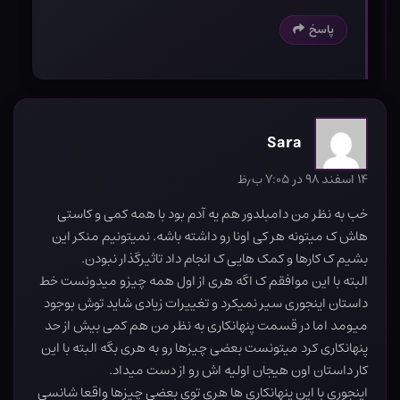
پاسخ
Sara
۱۴ اسفند ۹۸ در ۷:۰۵ ب٫ظ
خب به نظر من دامبلدور هم یه آدم بود با همه کمی و کاستی
هاش ک میتونه هر کی اونا رو داشته باشه. نمیتونیم منکر این
بشیم ک کارها و کمک هایی ک انجام داد تاثیرگذار نبودن.
البته با این موافقم ک اگه هری از اول همه چیزو میدونست خط
داستان اینجوری سیر نمیکرد و تغییرات زیادی شاید توش بوجود
میومد اما در قسمت پنهانکاری به نظر من هم کمی بیش از حد
پنهانکاری کرد میتونست بعضی چیزها رو به هری بگه البته با این
کار داستان اون هیجان اولیه اش رو از دست میداد.
اینجوری با این پنهانکاری ها هری توی بعضی چیزها واقعا شانسی