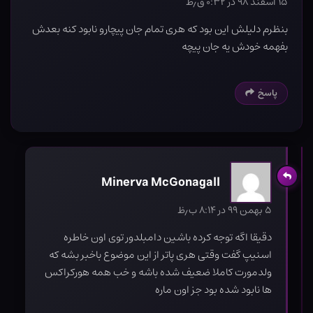
۱۵ اسفند ۹۸ در ۰:۳۲ ق٫ظ
بنظرم دلیلش این بود که هری تمام جان پیچارو نابود کنه بعدش
بفهمه خودش یه جان پیچه
پاسخ
Minerva McGonagall
۵ بهمن ۹۹ در ۸:۱۴ ب٫ظ
دقیقا اگه توجه کرده باشین دامبلدور توی اون خاطره
اسنیپ گفت وقتی هری پاتر از این موضوع باخبر بشه که
ولدمورت کاملا ضعیف شده باشه و خب همه هورکراکس
ها نابود شده بود جز اون ماره