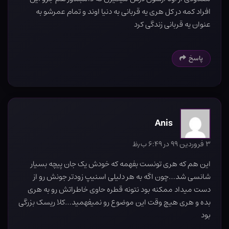
افراد کمه در کل هری یه قربانی به دنیا اوند و تمام عمرشو به
عنوان یه قربانی زندگی کرد
پاسخ
Anis
۳ فروردین ۹۹ در ۶:۴۹ ب٫ظ
این هم که هری تونست بفهمه که خودش یک جان پیچه بسیار
شانسی شد…چون اگه به هر دلیلی اسنیپ زودتر جونش رو از
دست میداد ممکنه بود نتونه قطره حاوی خاطراتش رو به هری
بده و هری هیچ وقت این موضوع رو نمیفهمید…کلا ریسک بزرگی
بود