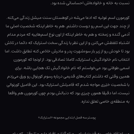
نسبت به خانه و خانواده‌اش احساساتی شده بود.
کورمورن اسم غولیه که ادعا می‌شه در کوهستان سنت میشل زندگی می‌کنه.
از چند جهت این اسم رو دوست داشتم. هم به خاطر اینکه شخصیت اصلی ما
آدمی گنده و زمخته و هم به خاطر اینکه از اون نوع اسم‌هاییه که مردم مدام
اشتباه تلفظش می‌کنن و از این نظر با زندگی سخت استرایک که دائما در تلاش
بود تا خودش رو از زیر بار سوءشهرت پدر و مادرش خلاص کنه تطابق داشت. اما
انتخاب نام خانوادگیش، استرایک، کاملا تصادفی بود. از اونجا که کورمورن
اسمی طولانی بود می‌خواستم که نام خانوادگیش تک هجایی باشه. برای
همین وقتی که داشتم کتاب‌های قدیمی درباره رسوم کورنوال رو ورق می‌زدم
با شخصیت خیّری مواجه شدم که فامیلش استرایک بود. این فامیل کورنوالی
نیست، اما دقیقا همون چیزی بود که دنبالش بودم چون کورمورن هم واقعا
به منطقه‌ی خاصی تعلق نداره.
پوستر سه فصل ابتدایی مجموعه «استرایک»
من اعتقاد خاصی به قدرت اسامی و نام‌گذاری افراد دارم و تا وقتی که برای