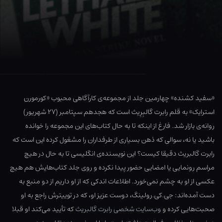
«سفید کشنده» چهارمین جلد از مجموعه‌ی کارآگاهی محبوب «کورمورن
استرایک» به قلم رابرت گالبِرِیث است که هجدهم سپتامبر (۲۷ شهریور)
روانه‌ی بازار شد. فارغ از اینکه تا به حال کتاب‌های این مجموعه را خوانده
باشید یا نه، سوالی که ذهن بسیاری از طرفداران را مشغول کرده این است که
رابرت گالبریث دقیقا کیست؟ این نویسنده‌ی انگلیسی تا به حال در هیچ
مراسم رونمایی یا امضایی حضور پیدا نکرده و روی جلد کتاب‌هایش هم هیچ
عکسی از او به چشم نمی‌خورد. اطلاعات اندکی که از او داریم از دو منبع به
دست آمده‌اند: جی.کی.رولینگ، دوست عزیز او، که در توییترش راجع به او
صحبت‌هایی کرده و
وب‌سایت شخصی رابرت گالبریث
که تأیید می‌کند او قبلا