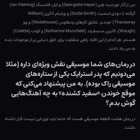
من از آثار جورجیت هِیِر (Georgette Heyer) و ایان فلمینگ (Ian Fleming)
گرفته تا دودی اسمیت (Dodie Smith) و ویلیام تاکری (William
Thackeray) خوندم. عاشق کارهای ودهاوس (Wodehouse) و وو
(Waugh)، کاترین منسفیلد (Katherine Mansfield) و کولت (Colette)
هستم. هر کدام از این افراد راهی متفاوت برای خلق دنیایی پر از موجودات زنده
به من یاد دادند.
در رمان‌های شما موسیقی نقش ویژه‌ای داره (مثلا
می‌دونیم که پدر استرایک یکی از ستاره‌های
موسیقی راک بوده). به من پیشنهاد می‌کنی که
موقع خوندن «سفید کشنده» به چه آهنگ‌هایی
گوش بدم؟
در رمان هشت قطعه موسیقی هست که حتما باید توی این لیست قرار داشته
باشند: