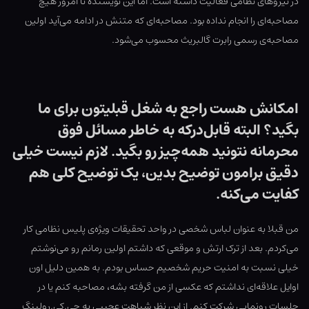
در نیروهای نظامی فعالیت داشته است. اما این نویسنده تا امروز هیچ
مصاحبه‌ای را انجام نداده بود. مصاحبه‌ای که متنش در ادامه می‌آید اولین
مصاحبه‌ی رسمی رابرت گالبریث محسوب می‌شود.
امکانش هست راجع به شغل قبلیتون برای ما
بگید؟ البته قابل‌درکه به خاطر مسائل فوق
محرمانه نتونید همه‌چیز رو بگید. لازم نیست خیلی
دقیق برامون توضیح بدین، یک توضیح کلی هم
کفایت می‌کنه.
من قبلا به عنوان لباس شخصی در واحد تحقیقات ویژه‌ی پلیس نظامی کار
می‌کردم. بعد از ترک ارتش و موقعی که داشتم اولین رمانم رو می‌نوشتم
خیلی نسبت به امنیت حریم شخصیم حساس بودم. به همین دلیل اون
اوایل علاقه‌ای نداشتم که عکسی از من گرفته بشه، مصاحبه کنم یا در
جلسات رونمایی شرکت کنم. از این نظر شباهت عجیبی به جی.کی.رولینگ