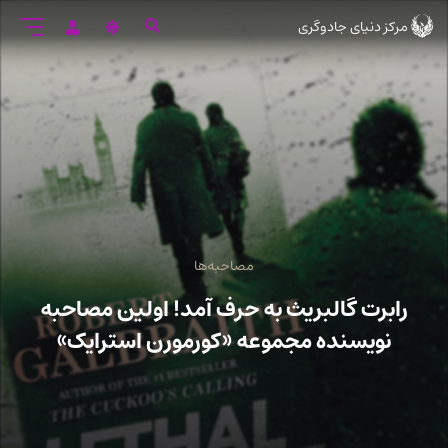
رود
مرکز دنیای جادوگری
ه
تن
صلی
مصاحبه‌ها
رابرت گالبریث به حرف آمد! اولین مصاحبه
نویسنده مجموعه «کورمورن استرایک»