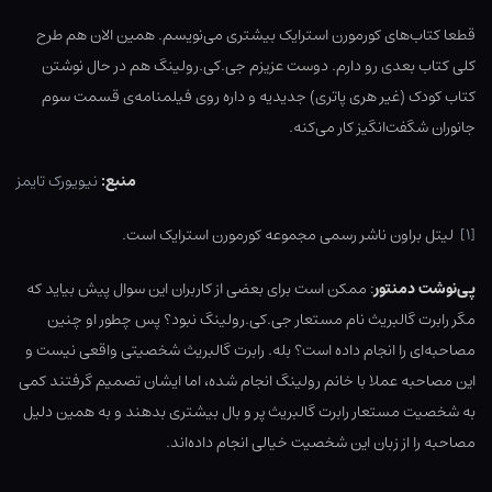
قطعا کتاب‌های کورمورن استرایک بیشتری می‌نویسم. همین الان هم طرح
کلی کتاب بعدی رو دارم. دوست عزیزم جی.کی.رولینگ هم در حال نوشتن
کتاب کودک (غیر هری پاتری) جدیدیه و داره روی فیلمنامه‌ی قسمت سوم
جانوران شگفت‌انگیز کار می‌کنه.
منبع:
نیویورک تایمز
[۱]
لیتل‌ براون ناشر رسمی مجموعه کورمورن استرایک است.
پی‌نوشت دمنتور
: ممکن است برای بعضی از کاربران این سوال پیش بیاید که
مگر رابرت گالبریث نام مستعار جی.کی.رولینگ نبود؟ پس چطور او چنین
مصاحبه‌ای را انجام داده است؟ بله. رابرت گالبریث شخصیتی واقعی نیست و
این مصاحبه عملا با خانم رولینگ انجام شده، اما ایشان تصمیم گرفتند کمی
به شخصیت مستعار رابرت گالبریث پر و بال بیشتری بدهند و به همین دلیل
مصاحبه را از زبان این شخصیت خیالی انجام داده‌اند.