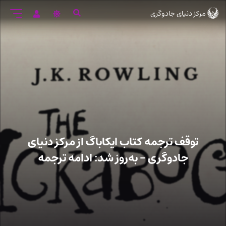
رود
مرکز دنیای جادوگری
ه
تن
صلی
توقف ترجمه کتاب ایکاباگ از مرکز دنیای
جادوگری – به‌روز شد: ادامه ترجمه