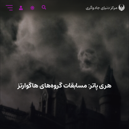
رود
مرکز دنیای جادوگری
ه
تن
صلی
هری پاتر: مسابقات گروه‌های هاگوارتز