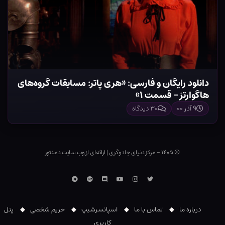
دانلود رایگان و فارسی: «هری پاتر: مسابقات گروه‌های
هاگوارتز – قسمت ۱»
۹ آذر ۰۰
۳۰ دیدگاه
© ۱۴۰۵ - مرکز دنیای جادوگری
|
ارائه‌ای از وب ‌سایت دمنتور
توییتر
اینستاگرام
یوتوب
Discord
اسپاتیفای
تلگرام
درباره ما
تماس با ما
اسپانسرشیپ
حریم شخصی
پنل
کاربری