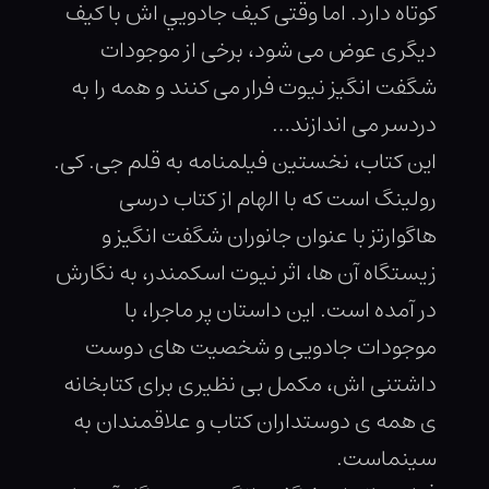
كوتاه دارد. اما وقتى كيف جادويي اش با كيف
ديگرى عوض مى شود، برخى از موجودات
شگفت انگيز نيوت فرار مى كنند و همه را به
دردسر مى اندازند…
اين كتاب، نخستين فيلمنامه به قلم جى. كى.
رولينگ است كه با الهام از كتاب درسى
هاگوارتز با عنوان جانوران شگفت انگيز و
زيستگاه آن ها، اثر نيوت اسكمندر، به نگارش
در آمده است. اين داستان پر ماجرا، با
موجودات جادويى و شخصيت هاى دوست
داشتنى اش، مكمل بى نظيرى براى كتابخانه
ى همه ى دوستداران كتاب و علاقمندان به
سينماست.