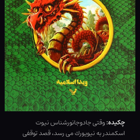
چکیده:
وقتى جادوجانورشناس نيوت
اسكمندر به نيويورك مى رسد، قصد توقفى