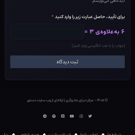
دیدگاهی می‌نویسم.
برای تأیید، حاصل عبارت زیر را وارد کنید
*
۶ به‌علاوه‌ی ۳ =
(جواب را با عدد انگلیسی وارد کنید)
© ۱۴۰۵ - مرکز دنیای جادوگری
|
ارائه‌ای از وب ‌سایت دمنتور
توییتر
اینستاگرام
یوتوب
Discord
اسپاتیفای
تلگرام
درباره ما
تماس با ما
اسپانسرشیپ
حریم شخصی
پنل