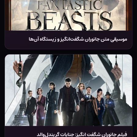
موسیقی متن جانوران شگفت‌انگیز و زیستگاه آن‌ها
فیلم جانوران شگفت انگیز: جنایات گریندل‌والد