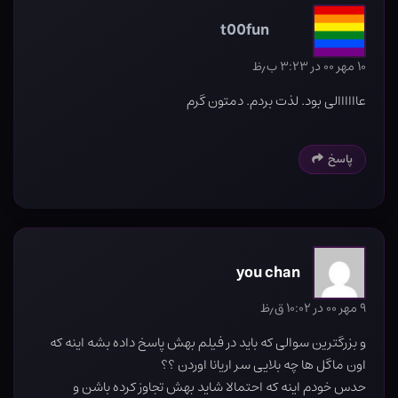
t00fun
۱۰ مهر ۰۰ در ۳:۲۳ ب٫ظ
عاااااالی بود. لذت بردم. دمتون گرم
پاسخ
you chan
۹ مهر ۰۰ در ۱۰:۰۲ ق٫ظ
و بزرگترین سوالی که باید در فیلم بهش پاسخ داده بشه اینه که
اون ماگل ها چه بلایی سر اریانا اوردن ؟؟
حدس خودم اینه که احتمالا شاید بهش تجاوز کرده باشن و