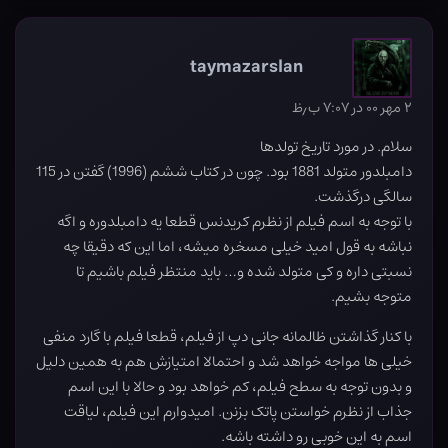
taymazarslan
۲ مهر ۰۰ در ۷:۰۷ ب٫ظ
سلام. در مورد تاریخ تولدها
دامبلدور متولد 1881 بود. چون در کتاب ششم (1996) گفتن در 115
سالگی درگذشت.
با توجه به اسم فیلم از نظرم کریدنس قطعا یه دامبلدوره و اگه
نباشه به قول امید خیلی مسخره میشه، اما این که دقیقا چه
نسبتی داره و کی متولد شده و… باید منتظر فیلم باشیم تا
متوجه بشیم.
با کنار گذاشتن ظالمانه جانی دپ از فیلم، قطعا فیلم با گارد منفی
خیلی ها مواجه خواهد شد و احتمالا امتیازش هم به همین دلیل
و بدون توجه به سطح فیلم، کم خواهد بود و حالا با این اسم
جذاب از نظرم خواستن پاتک بزنن. امیدوارم این فیلم، لیاقت
اسم به این خوبی رو داشته باشه.