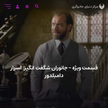
رود
مرکز دنیای جادوگری
ه
تن
صلی
قسمت ویژه – جانوران شگفت انگیز: اسرار
دامبلدور