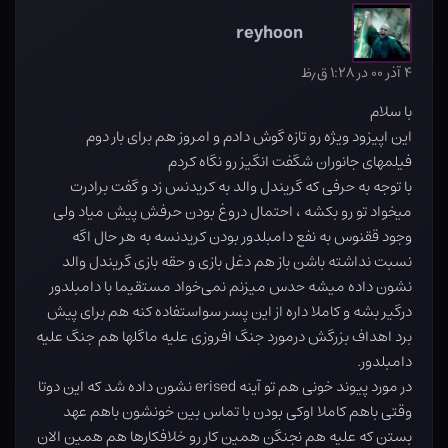
reyhoon
۴ آذر ۰۰ در ۱:۲۸ ق٫ظ
با سلام
این اپیزود ویژه رو تازه گوش دادم و امروز هم برای بار دوم
فیلمهای جانوران شگفت انگیز رو نگاه کردم
با توجه به حرفی که گریندل والد به کریدنس زد و گفت برادرت
میخواد تو رو بکشه ، احتمال دروغ بودن حرفش پیش میاد ولی
وجود ققنوس به نفع دامبلدور بودن کریدنسه به هر حال اگه
نسبت نداشته باشن باز هم دغل بازی و حقه بازی گریندل والد
نشون داده میشه حدس میزنم نمی‌خواد مستقیما با دامبلدور
درگیر بشه و کاملا داره از این پسر سواستفاده کنه هم برای پیش
برد اهداف بزرگش درمورد جنگ افروزی علیه ماگلها هم جنگ علیه
دامبلدور.
در مورد پیوند خونی هم تو آینه erised نشون داده شد که این دوتا
وقتی باهم کاملا اوکی بودن با تماس بین خونشون باهم عهد
بستن که علیه هم نجنگن همین کار رو خلافکارها هم همین الان