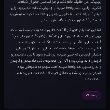
رولینگ، من حقیقتا قانع نشدم چرا اسمش جانوران شگفت
انگیزه. اولین فیلم واقعا مرتبط با جانوران شگفت انگیز بود. ولی
فیلم 2 ارتباط خاصی با جانوران جادویی نداشت. فکر کنم اولش یه
اسمش گذاشتن بعدش دیگه توش موندن.
اما این که فیلم های 4 و 5 فعلا تعلیق شده یه کم مسخره است.
چون این فیلم به همون دلیلی که گفتم (کنار گذاشتن جانی دپ)
قطعا خیلی با اقبال مواجه نمیشه و اگه تعلیق کردن تا ببینن
فیلم چقدر میتونه موفق باشه نباید خیلی امیدوار باشن. ولی
مشکل اینجاس که خیلی بعیده این فیلم سوم تا نبرد دامبلدور و
گریندل والد پیش بره و اگه این مجموعه، نبرد دامبلدور و گریندل
والد رو نشون نده واقعا میشه گفت مجموعه ناموفقی بوده.
امیدوارم اینطور نشه و حداقل فیلم 4 ساخته بشه و زود هم
ساخته بشه.
پاسخ