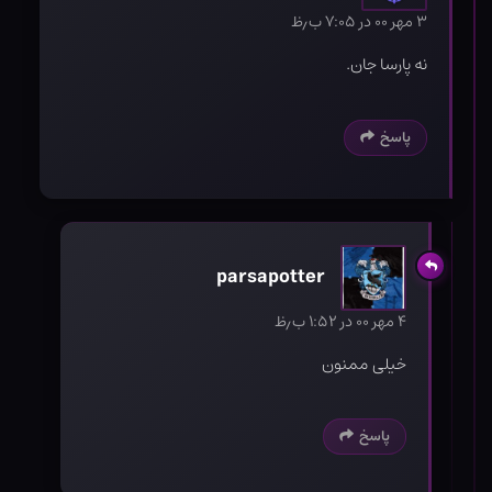
۳ مهر ۰۰ در ۷:۰۵ ب٫ظ
نه پارسا جان.
پاسخ
parsapotter
۴ مهر ۰۰ در ۱:۵۲ ب٫ظ
خیلی ممنون
پاسخ