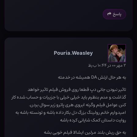
پاسخ
Pouria.Weasley
۲ مهر ۰۰ در ۱۰:۴۴ ب٫ظ
به هر حال ارتش DA همیشه در خدمته
تاثیر نبودن جانی دپ قطعا روی فروش فیلم تاثیر خواهد
گذاشت.و منم بنظرم باید خیلی خیلی با جزییات و حساب شده کار
کنن عوامل فیلم وگرنه ابروی هری پاترو زیر سوال بردن.
امیدوارم خانم رولینگ بزرگ دل بکار داده باشه و تونسته باشه به
روایت داستان کمک شایانی کرده باشه
به حق ریش بلند مرلین ایشالا فیلم خوبی بشه