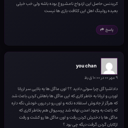
کریدنس حاصل این ازدواج نامشروع بوده باشه ولی خب خیلی
بعیده رولینگ اهل این کثافت بازی ها نیست
پاسخ
you chan
۹ مهر ۰۰ در ۱۰:۰۰ ق٫ظ
داداشیا گل چرا سوتی دادید ؟؟ اون ماگل ها یه بلایی سر اریانا
اوردن و اریانا به خاطر کاری که این ماگل ها باهاش کردن باعث شد
که هرگز از جادوش استفاده نکنه و اون رو در درون خودش نگه داره
که باعث به وجود امدن نهانه شد پرسیوال هم بخاطر کاری که
ماگل ها با دخترش کردن رفت و اون ماگل ها رو کشت و رفت
ازکابان گردن گرفت دیگه چی بود ؟