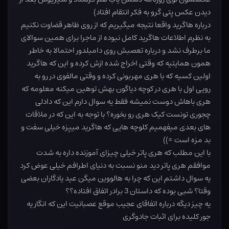
دیدن عکس پتی گرو به فکر انتقام افتاد)
درباره هاگرید واقعا نتیجه میگیریم که از روی ظاهر قضاوت نکنیم
به نظرم اطلاعات هاگرید کامل نبوده از ماجرا برای همین سوالای
ما برطرف نشد و درباره تعصبش روی دامبلدور احتمالا به خاطر
همون همایتیه که وقتی اخراج شده ازش کرده و این که هاگرید
اولین کسیه که با هری مهربونی کرده و وقتی مالفوی در رو به
رویی اول با هری در کوچه دیاگون بهش توهین میکنه معلومه که
هری باهاش دوست نمیشه فقط یه سوال دارم این که دادلی
چجوری تونست کیک هری رو بخوره؟ با توجه به این که در ملاقات
های بعدی میفهمیم کلوچه هایی که هاگرید میپزه خیلی سفت و
بد مزه است =))
با این مطلب که هری پاتر خیلی چیزای آموزنده داره به شدت
موافقم هری پاتر دید منو نسبت به دنیای اطرافم خیلی عوض کرد
یه سوال داشتم این که چرا به هالووین میگن عید یادگاران بعضی
وقتا؟ شبی بوده که داستان 3 برادر اتفاق افتاده؟؟
یه چیز دیگه درباره اتفاقای عجیب موقع عصبانیت این که انگار یه
جور کلیده برای اثبات جادوگری