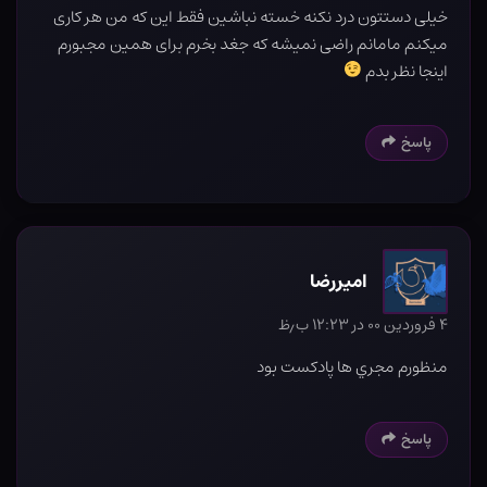
خیلی دستتون درد نکنه خسته نباشین فقط این که من هر کاری
میکنم مامانم راضی نمیشه که جغد بخرم برای همین مجبورم
اینجا نظر بدم
پاسخ
اميررضا
۴ فروردین ۰۰ در ۱۲:۲۳ ب٫ظ
منظورم مجري ها پادكست بود
پاسخ