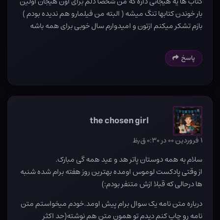
کتاب ها یه هیجانی داره که من شخصا دلم برای اون هیجان اولین
بار خوندن کتابها تنگ میشه ( البته من فیلمارو هم ندیده بودم )
بازم تشکر میکنم ازتون و امیدوارم سال خوبی برای همه باشه
پاسخ
the chosen girl
۱ فروردین ۰۰ در ۰:۳۰ ق٫ظ
سلام به همه دوستان پاتر هد و عید همه گی مبارک.
از وقتی پادکست لوموس اومده بهترین روز هفته برام شده شنبه
ها درحالی که قبلا ازش متنفر بودم:)
درباره متن نامه یک سوال برام پیش اومد.خودم میخواستم متن
نامه رو چاپ کنم دیدم تو همون متن هم نوشته(حد اکثر