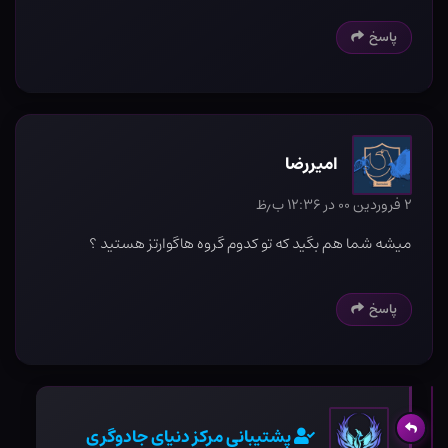
پاسخ
اميررضا
۲ فروردین ۰۰ در ۱۲:۳۶ ب٫ظ
ميشه شما هم بگيد كه تو كدوم گروه هاگوارتز هستيد ؟
پاسخ
پشتیبانی مرکز دنیای جادوگری