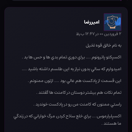
اميررضا
۲ فروردین ۰۰ در ۱۲:۴۷ ب٫ظ
به نام خالق قوه تخيل
اكسپكتو پاترونوم …. براي دوري تمام بدي ها و حس ها بد .
اميدوارم كه سالي بدون نياز به اين طلسم داشته باشيد ….
اين قسمت از پادكست هم عالي بود …. ازتون ممنونم .
تمام نكات هم بيشتر دوستان در كامنت ها گفتند .
راستي ممنون كه كامنت من رو در پادكست خونديد .
اكسپليارموس … براي خلع سلاح كردن مرگ خواراني كه در زندگي
ما هستند .