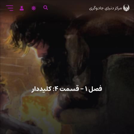
رود
مرکز دنیای جادوگری
ه
تن
صلی
فصل ۱ – قسمت ۴: کلیددار