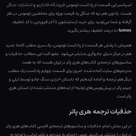
اسپانسر این قسمت از پادکست لوموس
فروشگاه فانتازیو
و
انتشارات جنگل
هست. یادتون هم نره که جنگل یه فرصت ویژه برای مخاطبین لوموس در نظر
گرفته و شما می‌تونید برای خرید از سایتشون تا آخر فروردین با کد تخفیف
lumos
ده درصد تخفیف بیشتر بگیرید.
همزمان با پخش هر قسمت از پادکست لوموس، یک سری مطلب کاملا جدید
هم در مرکز دنیای جادوگری منتشر می‌شود. عضو ثابت این مطالب حذفیات و
سانسورهای ترجمه‌ی کتاب‌های هری پاتر در ایران هست که به همت
مترجم‌های سایت آماده شده. امروز برای قسمت چهارم پادکست یک مطلب
دیگر هم ترجمه و آماده کرده‌ایم که داستان «دزدی سنگ جادو توسط لیلی و
جیمز پاتر در پیش‌نویس‌های اولیه» از ایده‌های منتشر نشده از داستان هری
پاتر است.
حذفیات ترجمه هری پاتر
در این بخش تمام حذفیات و سانسورهای ترجمه‌ی فارسی کتاب‌های هری پاتر
در ایران را منتشر می‌کنیم. ضمن احترام به مترجم و ناشر ایرانی، با توجه به