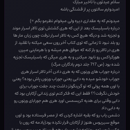
سلام عیدتون با تاخیر مبارک
امیدوارم سالتون پر از قشنگی باشه
میدونم که یه مقداری دیره ولی میخوام نظرمو بگم =)
درباره باسیلیسک بعد از این که هری کشتش توی تالار اسرار موند
و تجزیه شد و دیگه هیچ کس به تالار اسرار نرفت چون زبان مار ها
رو بلد نبود تا زمانی که توی کتاب آخر رون سعی میکنه با تقلید از
هری در تالار رو باز کنه که موفق هم میشه و با هرماینی میرن
هورکراکس رو نابود میکنن و به هری میگن که باسیلیسک تجزیه
شده بود (ص 717 جلد دوم یادگاران مرگ)
درباره جوراب های ورنون که به هری دادن آخر تالار اسرار هری
جوراب خودشو میده به دابی یعنی جوراب ورنون پاش بوده؟ یعنی
با اون همه پولی که تو گرینگوتز داشت چند جفت جوراب برای
خودش نگرفت؟؟ فقط این که فکر کنم توی زندانی آزکابان بود که
دابی وقتی برای هدیه کریسمس اورد هری هم جورابای ورنون رو
به دابی داد
دشمن یاب رو که بقیه اشاره کردن که از مصر فرستاده بود و اون
موقع سیریوس هنوز از آزکابان فرار نکرده بود(یادمه که رون با
عکسشون توی روزنامه دشمن یاب هم فرستاد و سیریوس بعد از