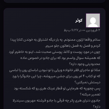
کوثر
۲ فروردین ۰۰ در ۱۱:۲۷ ب٫ظ
سلام واقعا ازتون ممنونم. یه بار دیگه اشتیاق به خوندن کتابا پیدا
کردم و فصل به فصل باهاتون جلو میرم.
چون در مورد پوست و کاغذ پوستی صحبت شد، اینو به خاطرم آورد
که همیشه سوال واسم بود که برای جادو در خصوص ماده
محدودیتی وجود داره؟
مثلا تو ماجرای فقر خانواده ویزلی یا نو نبودن لباسای رون یا لباسی
که تو کتاب ۴ ام رون برای جشن میپوشه، چرا این جادوگرا با ورد
درستش نمیکنن؟
پس چجوریه که هرماینی تو قطار عینک هری رو که شکسته بود
تعمیر میکنه؟
جادوی دنیای هری پاتر چه فرقی با جادو فرشته مهربون سیندرلا
داره؟