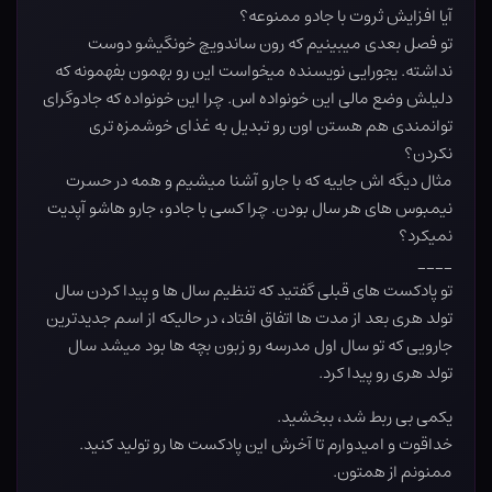
آیا افزایش ثروت با جادو ممنوعه؟
تو فصل بعدی میبینیم که رون ساندویچ خونگیشو دوست
نداشته. یجورایی نویسنده میخواست این رو بهمون بفهمونه که
دلیلش وضع مالی این خونواده اس. چرا این خونواده که جادوگرای
توانمندی هم هستن اون رو تبدیل به غذای خوشمزه تری
نکردن؟
مثال دیگه اش جاییه که با جارو آشنا میشیم و همه در حسرت
نیمبوس های هر سال بودن. چرا کسی با جادو، جارو هاشو آپدیت
نمیکرد؟
____
تو پادکست های قبلی گفتید که تنظیم سال ها و پیدا کردن سال
تولد هری بعد از مدت ها اتفاق افتاد، در حالیکه از اسم جدیدترین
جارویی که تو سال اول مدرسه رو زبون بچه ها بود میشد سال
تولد هری رو پیدا کرد.
یکمی بی ربط شد، ببخشید.
خداقوت و امیدوارم تا آخرش این پادکست ها رو تولید کنید.
ممنونم از همتون.