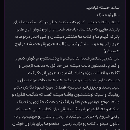
سلام خسته نباشید
سال نو مبارک
واقعا واقعا ممنون . کاری که میکنید خیلی بزرگه . مخصوصا برای
پاترهد هایی که چند ساله پاترهد شدن و از اون دوران اوج هری
پاتر که فیلم ها و کتاب ها منتشر میشدن و کلی اخبار مربوط به
هری پاتر بوده و ….. لذتی نبردن ( البته هری پاتر همیشه در اوج
هستش)
من هر روز منتظر شنبه ها میشم تا پادکستتون رو گوش کنم و
واقعا پادکستتون باعث میشه من حداقل یه ساعت از درس و
تکلیف و اتفاقات روزمره آزاد باشم و به هری پاتر فکر کنم.
دوست ندارم زیاد حرف بزنم و بقیه هم همه نکات مهم فصل رو
مینویسند و چیز زیادی نمیمونه فقط در مورد شیوه نگارش خانم
رولینگ و سبک نوشتنشون واقعا میشه گفت که شگفت انگیزه و
واقعا موقع خوندن هم تفکر برانگیزه و هم کنجکاوی رو تحریک
میکنه و دقیقا هری پاتر مثال دقیقی برای کتاب هایی هست که
وقتی شروع به خوندن میکنید نه زمان و مکان رو میفهمید و نه
دلتون میخواد کتاب رو بزارید زمین . مخصوصا برای بار اول خوندن