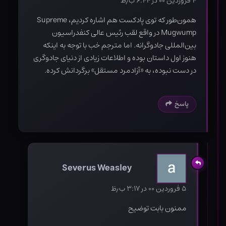
۴ فروردین ۰۰ در ۶:۴۴ ب٫ظ
همون‌طور که توی پادکست هم اشاره کردیم، Supreme
Mugwump در واقع لقب رئیس عالی‌ کنفدراسیون
بین‌المللی جادوگرانه. اما مترجم خب با توجه به اینکه
هنوز اول داستان بوده و اطلاعات زیادی از دنیای جادوگری
در دست نبوده، به «آزادمرد مستقل» برگردانش کرده.
پاسخ
Severus Weasley
۵ فروردین ۰۰ در ۳:۱۷ ب٫ظ
ممنون بابت توضیح