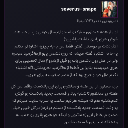
severus-snape
۱ فروردین ۰۰ در ۷:۳۱ ب٫ظ
اول از همه عیدتون مبارک و امیدوارم سال خوبی و پر از خبر های
خوش هری پاتری داشته باشین:)
اکثر نکات رو دوستان گفتن فقط من به یه چیز یه اشاره ای بکنم:
یه جا به اشتباه گفته میشه که رون دشمن یابو از هاگزمید میخره
ولی در اصل رون دشمن یاب رو قبل از شروع سال تحصیلی برای
هری میفرسته بنابراین قطعا از هاگزمید نخریدتش.اگه اشتباه
نکنم مال فرد و جرج بود که از مصر میفرسته برای هری…
بازم ممنون از این همه زحماتتون برای این پادکست.واقعا من کل
هفته رو منتظرم تا شنبه بیاد و قسمت جدید پادکست رو گوش
کنم.شنبه هم که میشه هر نیم ساعت یه سر به سایت میزنم که
یه وقت قسمت جدید پادکست از دستم در نره:) در کل خیلی خیلی
ممنونم بخاطر این زحماتتون و اینکه جو هری پاتری رو همیشه
زنده نگه میدارین.خسته نباشین