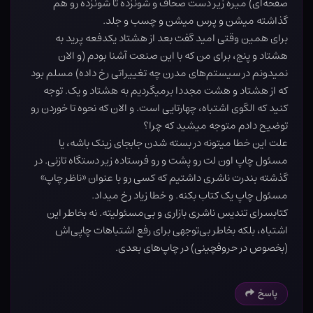
صفحه‌ای) میره زیر دست صحاف و شونزده تا شونزده رو هم
گذاشته میشن و پرس میشن و چسب و جلد.
برای همین وقتی امید گفت بعد از هشتاد یکدفعه پرید به
هشتاد و پنج، برای من که با این صنعت آشنا بودم (و الان
نمیدونم در سیستم‌های مدرن چه تغییراتی رخ داده) مسلم بود
که از هشتاد و هشت مجددا برمیگردیم به هشتاد و یک. توجه
کنید که الگوی اشتباه، چهارتایی است. و الان که نحوه تا خوردن رو
توضیح دادم متوجه میشید که چرا؟
علت این خطا میتونه در بسته شدن جابجای زینک باشه، یا
مسئول چاپ اون لت رو پشت و رو فرستاده زیر دستگاه تازنی. در
گذشته بندرت ناشری داشتیم که کسی رو با عنوان «ناظر چاپ»
مسئول چاپ یک کتاب بکنه. و خطا زیاد رخ میداد.
کتابسرای تندیس ناشری بازاری و بی‌مسئولیته. نه بخاطر این
اشتباه، بلکه بخاطر بی‌توجهی برای رفع اشتباهات چاپی‌اش
(بخصوص در حروفچینی) در چاپ‌های بعدی.
پاسخ