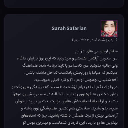
Sarah Safarian
۶ اردیبهشت ۰۱ در ۳:۲۳ ب٫ظ
سلام لوموسی های عزیزم
من مدرس آیلتس هستم و میدونید که این روزا بازارش داغه،
ولی جالبه بدونید من کلاسامو با تایم برنامه شما هماهنگ
میکنم که مبادا با روز پخش پادکست تداخل داشته باشن.
آخه شنیدن لوموس اونم داغ و تازه خیلی میچسبه.
می‌خوام بگم اینقدر برام ارزشمند هستید که در زندگی من وقت و
زمان مختص به خودتون رو دارید. انشالله در مسیر پیش رو موفق
باشید و از لحظه لحظه تلاش هاتون نهایت لذت رو ببرید و خوش
سیما بدرخشید، سلامتی هم نشین همیشگی تون باشه و
آرامشی بیش از درک همگان داشته باشید. چرا که استحقاق
بهترین ها رو دارید، این کارمای شماست و بهترین بودن تو