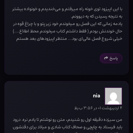
با این اپیزود توی خونه راه میرفتم و می‌خندیدم و خونواده بیشتر
به نتیجه رسیدن که یه دیوونم.
یادمه زمانی که این فصل رو میخوندم خود زیر پتو و با چراغ قوه در
حال خوندنش بودم ( فقط داشتم کتاب میخوندم محظ اطلاع….)
خیلی شروع فصل عالی‌ای بود… منتظر اپیزودهای بعد هستم
پاسخ
nia
۴ اردیبهشت ۰۱ در ۳:۵۶ ب٫ظ
من سیزده دقیقه اول رو شنیدم، متن رو نوشتم تا یادم نره. درود
باید فرستاد به چاپچی و صحاف کتاب شادی و میلاد برای دقتشون