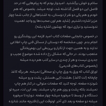
سلام و خوش برگشتید. امیدوار بودم که به پیام‌هایی که در حد
فاصل این دو فصل گذاشته شد، توجه میشد. بخصوص که هم
خودم و هم یکی دو نفر از دوستان، به اشتباهاتی از جانب شما چهار
عزیز اشاره داشتیم. (شاید هم اون صحبت‌ها رو واجد اهمیت
ندونستید و نیازی نبود که بهشون اشاره بشه).
در خصوص جابجایی صفحات کتاب امید لازمه این روشنگری رو
انجام بدم. چون مشخصه که دوستان از مسائل فنی چاپ اطلاعی
ندارند و به همین جهت از تکرار و بی‌ربطی این بهم‌ریختگی
متعجب بودند. در حالی که مشکل رخ داده شده موضوع عجیب و
جدیدی نیست و هر از چندی در سایر کتب هم دیده میشه
(بخصوص کتاب‌های قدیمی).
اوراق کتاب که ورق به ورق چاپ (و صحافی) نمیشه. هر برگه کاغذ
چاپخانه (لت کاغذ) ،هشت تایی هستش. پشت و رو میشه
شونزده صفحه. توجه کنید که صفحات متوالی، در کنار هم چاپ
نمیشند بلکه پشت و روی هم چاپ میشند. بعد این لت، میره تو
دستگاه و از وسط تا میخوره میشه چهار صفحه. دوباره تا میخوره
میشه دو صفحه و بعد تای آخر. اونوقت این (دفترچه مانند شانزده