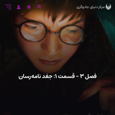
رود
مرکز دنیای جادوگری
ه
تن
صلی
فصل ۳ – قسمت ۱: جغد نامه‌رسان