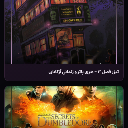
تیزر فصل ۳ – هری پاتر و زندانی آزکابان