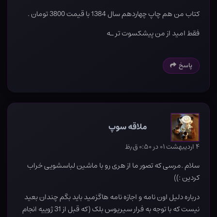
کتاب من هم چاپ چهاردهم سال 1384 با قیمت 3800 تومان .
فقط امید از من پیشکسوت تر ـه
پاسخ
ملاقه سوپ
۴ اردیبهشت ۰۱ در ۰:۵۰ ق٫ظ
سلام .مرسی که تصور ما از هری رو با ماشین لباسشویی خراب
کردین :))
درباره دلیل اون نامه و اجازه نامه هاگزمید باید بگم چندان بعید
نیست که با توجه به فرار سیریوس بلک (که قبل از 31 ژوییه انجام