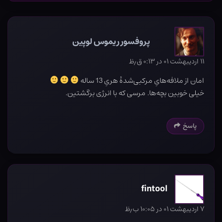
پروفسور ریموس لوپین
۱۱ اردیبهشت ۰۱ در ۰:۱۳ ق٫ظ
امان از ملافه‌هایِ مرکبی‌شدۀ هریِ 13 ساله
خیلی خوبین بچه‌ها. مرسی که با انرژی برگشتین.
پاسخ
fintool
۷ اردیبهشت ۰۱ در ۱۰:۰۵ ب٫ظ