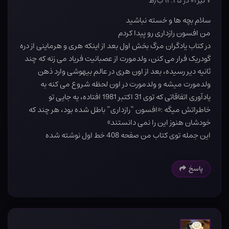
۷ تیر ۰۱ در ۱۲:۲۵ ب٫ظ
سلام بچه ها و خسته نباشید
من افسون رازداری رو پیدا کردم
در کتاب یادگران مرگ بخش اول بعد از اینکه هری و هرماینی از دره
گودریک فرار می کنن، ولدمورت از عصبانیت فریاد می زنه که چند
ثانیه دیر رسیده، بعد از اون هری در عالم بیهوشی وارد ذهن
ولدمورت میشه و ولدمورت در اون لحظه شروع می کنه به
یادآوری اتفاقاتی که توی 31 اکتبر 1981 افتاده، یه جایی تو
خاطراتش میگه :«افسون “رازداری” باطل شده بود، هر چند که
خودشان هنوز این را نمی دانستند»
این جمله توی کتاب من صفحه 408 خط اول نوشته شده
پاسخ