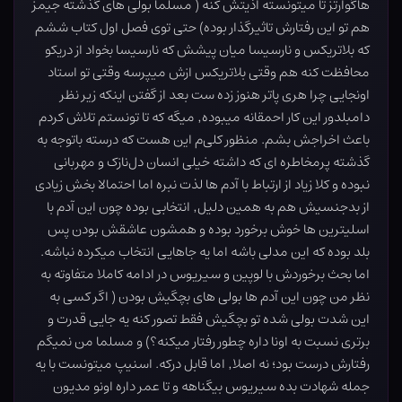
هاگوارتز تا میتونسته اذیتش کنه ( مسلما بولی های گذشته جیمز
هم تو این رفتارش تاثیرگذار بوده) حتی توی فصل اول کتاب ششم
که بلاتریکس و نارسیسا میان پیشش که نارسیسا بخواد از دریکو
محافظت کنه هم وقتی بلاتریکس ازش میپرسه وقتی تو استاد
اونجایی چرا هری پاتر هنوز زده ست بعد از گفتن اینکه زیر نظر
دامبلدور این کار احمقانه میبوده٬ میگه که تا تونستم تلاش کردم
باعث اخراجش بشم. منظور کلی‌م این هست که درسته باتوجه به
گذشته پرمخاطره ای که داشته خیلی انسان دل‌نازک و مهربانی
نبوده و کلا زیاد از ارتباط با آدم ها لذت نبره اما احتمالا بخش زیادی
از بدجنسیش هم به همین دلیل٬ انتخابی بوده چون این آدم با
اسلیترین ها خوش برخورد بوده و همشون عاشقش بودن پس
بلد بوده که این مدلی باشه اما یه جاهایی انتخاب میکرده نباشه.
اما بحث برخوردش با لوپین و سیریوس در ادامه کاملا متفاوته به
نظر من چون این آدم ها بولی های بچگیش بودن ( اگر کسی به
این شدت بولی شده تو بچگیش فقط تصور کنه یه جایی قدرت و
برتری نسبت به اونا داره چطور رفتار میکنه؟) و مسلما من نمیگم
رفتارش درست بود؛ نه اصلا٬ اما قابل درکه. اسنیپ میتونست با یه
جمله شهادت بده سیریوس بیگناهه و تا عمر داره اونو مدیون