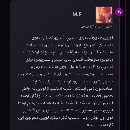
M.F
۶ تیر ۰۱ در ۱:۲۷ ب٫ظ
لوپین هیچوقت برای اسنیپ قلدری نمیکرد ، توی
داستانکی که راجع به زندگی ریموس لوپین توی سایت
هست خانم رولینگ دقیقا به این موضوع اشاره کرده که
ریموس هیچوقت قلدری های جیمز و سیریوس برای
اسنیپ رو تایید نمیکرد ولی چون به شدت جیمز و
سیریوس رو دوست داشت و برای اینکه اونو پذیرفته بودن
بسیار ازشون ممنون بود اونطورها که باید و شاید
مقابلشون نمی ایستاد ، نفرت اسنیپ از لوپین به خاطر
همون قضیه ایه که نزدیک بوده توی شیون آوارگان توسط
لوپین گاز گرفته بشه یا کشته بشه که همه میدونیم اونجا
لوپین هیچ تقصیری نداشته ، سیریوس بهش گفت بره
توی اون تونل ، ولی اسنیپ فکر میکرد لوپین هم توی این
کار دست داشته