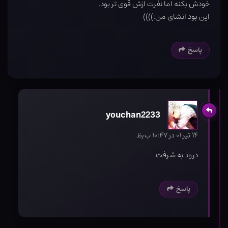
خودش بکنه اما نفرت ازش قوی تر بود.
این بود انشای من:))))
پاسخ
youchan2233
۱۴ تیر ۰۱ در ۱۰:۴۷ ب٫ظ
درود به شرفت
پاسخ