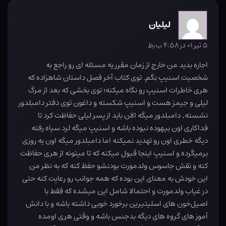
لیلیان
۵ تیر ۰۱ در ۴:۵۸ ب٫ظ
اجاره بدید من خارج از زمان مقرر یه مسئله ای رو راجع به
شخصیت اسنیپ بگم. توی کتاب آخر فصل داستان شاهزاده که
هری خاطرات اسنیپ رو نگاه میکنه؛ توی بخشی که بعد از مرگ
لیلی و جیمز هست و اسنیپ شکسته و داغون توی دفتر دامبلدور
نشسته٬ دامبلدور میگه الان باید از پسر لیلی حفاظت کرد تا
فداکاری اون بیهوده نبوده باشه و اسنیپ میگه لرد سیاه رفته
دیگه خطری اون رو تهدید نمیکنه اما دامبلدور میگه اون یه روزی
برمیگرده و اسنیپ اینجا قبول میکنه که تا میتونه از هری حفاظت
کنه و نقش جاسوس ولدمورت بودنشو حفظ کنه که به نظر من
این خودش به معنای این بوده که همه جوانب رو رعایت کنه حتی
در غیاب ولدمورت و احتمالا شامل این میشده که فقط با
اصیل‌خون های اسلیتیرین برخورد خوبی داشته باشه و با دانش
آموز های گروه های دیگه بدجنس باشه و وقتی هری اومده