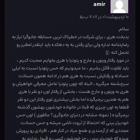
amir
۱۰ اردیبهشت ۰۱ در ۷:۰۷ ب٫ظ
سلام.
بدبخت هری ، برای شرکت در خطرناک ترین مسابقه جادوگرا نیاز به
رضایتنامه نداره ولی برای رفتن به یه دهکده باید اینقدر تحقیر رو
تحمل کنه :))
در مورد رفتار ورنون و مارج و پتونیا با هری بخوایم صحبت کنیم ،
باید تفاوت قائل بشیم ، ما میدونیم که حس پتونیا نسبت به لیلی
حسادته و رفتارش نسبت به هری هم در ادامه همون حسادت
سرچشمه میگیره ، البته که چون پتونیا عامل معرفی خواهرش و
هری به ورنون و مارج هست ، بخشی از رفتار اون دو نفر با هری
هم به همین برمیگرده اما بخش بیشتری توی رفتار این دو نفر
قطعا به اون چیزی که قبلا در خانواده خودشون بهشون گذشته
برمیگرده ( نمونه مشابه در دنیای جادوگری؟ مالفوی ) اون حس
خودبرتر بینی که احتمالا از ثروت ناشی میشه و حس حسادت
مجددی که از آزمندی و طمع میاد در کنار هم ، افرادی رو پرورش
میده که خودبرتر بینن ، جز خودشون کسی رو قبول ندارند به