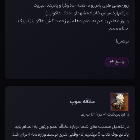
روز جهانی هری پاتر رو به همه جادوگرا و پاترهدا تبریک
میگم(بخصوص خانواده شهدای جنگ هاگوارتز)
و روز معلم رو هم به تمام معلمان زحمت کش هاگوارتز تبریک
میگمممم.
نوکس!
پاسخ
ملاقه سوپ
۱۱ اردیبهشت ۰۱ در ۱:۲۹ ب٫ظ
در تکمیل صحبت های شما درباره علاقه عمو ورنون به اعدام باید
یاد دیالوگ کتاب 5 بیفتیم که وقتی هری توسط وزارتخانه اخراج شد