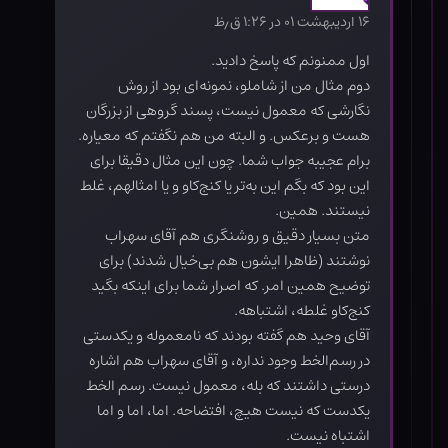
۱۶ اردیبهشت ۰۱ در ۱:۲۶ ق٫ظ
اول ممنونم که پاسخ دادید.
دوم مثال من از شاملو، نمونه‌ای بود از روش
نگارشی که معمول نیست، پسند گروهی از بزرگان
هست و برعکس. و البته من هم نگفتم که معیاره.
برام عجیبه جواب شما. چون این مثال دقیقا برای
این بود که بگم این به‌تر یا کنج‌کاو و یا امثالهم، غلط
نیستند. همین.
متن بسیار دقیق و روشنگری هم آقای سهراب
نوشتند (ظاهرا ایشون هم بی‌خیال شدند) برای
توضیح همین امر. که اصرار شما برای اینکه بگید
کنج‌کاو غلطه، اشتباهه.
آقای وحید هم گفته بودند که نامعموله و یکدستی
در رسم‌الخط وجود نداره، و آقای سهراب هم اشاره
درستی داشتند که بله، معمول نیست. رسم الخط
یکدست که نیست هیچ، افتضاحه. اما، اما و اما
اشتباه نیست.