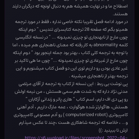
اصطلاح ما و در نهایت همیشه هم به دنبال اونچه که دیگران دارند
هستند.
در مورد ادامه فصل تقریبا نکته خاصی نداره ، فقط در مورد ترجمه
همینو بگم که صفحه 28 ترجمه کتابسرای تندیس ” دوم اینکه
چون مارج از نابهنجاری تو چیزی نمیدونه … ” در نسخه انگلیسی
کلمه abnormality به کار رفته که معنای ناهنجاری هم میده ، اما
با توجه به ترجمه کلی کتاب ، بهتر بود جمله اینجور بود ” دوم اینکه
چون مارج از غیرعادی تو چیزی نمیدونه …” چون ما هی تاکید بر
غیر عادی بودن رو داریم توی این دو فصل کتاب میشنویم و این
ترجمه بهتر از ناهنجاری میشینه .
پی نوشت بی ربط : این نسخه از کتاب یه ترجمه از آقای مرتضی
مدنی نژاد داره که به شدت هم سمی هستش ، من نیمه اولش
رو پی دی اف دارم، اسم کتاب ” هاری پاتر و زندانی آزکابان ”
هستش، هاگوارتز شده هوگوارت ، عمه مارگ داریم ، آدم آهنی
کامپیوتری (computerized robot ) رو آدم مصنوعی کامپیوتری
و… ، خلاصه که ترجمه شاهکاری هست ،چند تا عکس میذارم
ازش تا ببینید :))
https://s6.uupload.ir/files/screenshot_2022-04-