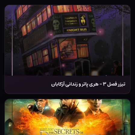
تیزر فصل ۳ – هری پاتر و زندانی آزکابان