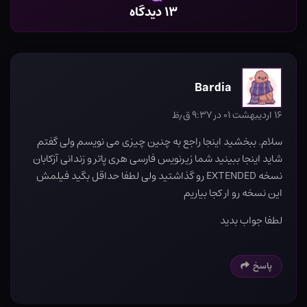
۱۳ دیدگاه
Bardia
۱۶ اردیبهشت ۰۱ در ۹:۳۷ ق٫ظ
سلام. ببخشید اینجا راجع به چنین چیزی می نویسم ولی گفتم
شاید اینجا ببینید شما زیرنویس فارسی هری پاتر و زندانی آزکابان
نسخه EXTENDED رو گذاشتید ولی لطفا حداقل بگید فیلمش
این نسخه رو ار کجا بیاریم
لطفا جواب بدید
پاسخ