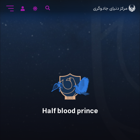
رود
مرکز دنیای جادوگری
ه
تن
صلی
Half blood prince