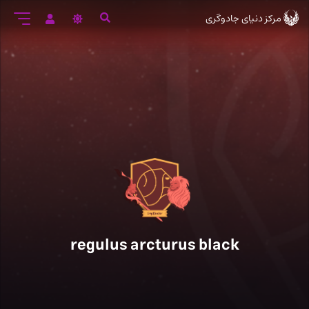
رود
مرکز دنیای جادوگری
ه
تن
صلی
regulus arcturus black