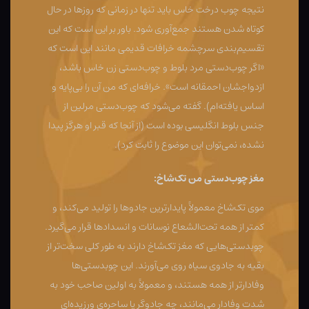
نتیجه چوب درخت خاس باید تنها در زمانی که روزها در حال
کوتاه شدن هستند جمع‌آوری شود. باور بر این است که این
تقسیم‌بندی سرچشمه خرافات قدیمی مانند این است که
«اگر چوب‌دستی مرد بلوط و چوب‌دستی زن خاس باشد،
ازدواجشان احمقانه است». خرافه‌ای که من آن را بی‌پایه و
اساس یافته‌ام). گفته می‌شود که چوب‌دستی مرلین از
جنس بلوط انگلیسی بوده است (از آنجا که قبر او هرگز پیدا
نشده، نمی‌توان این موضوع را ثابت کرد).
مغز چوب‌دستی من تک‌شاخ:
موی تک‌شاخ معمولاً پایدارترین جادوها را تولید می‌کند، و
کمتر از همه تحت‌الشعاع نوسانات و انسدادها قرار می‌گیرد.
چوبدستی‌هایی که مغز تک‌شاخ دارند به طور کلی سخت‌تر از
بقیه به جادوی سیاه روی می‌آورند. این چوبدستی‌ها
وفادارتر از همه هستند، و معمولاً به اولین صاحب خود به
شدت وفادار می‌مانند، چه جادوگر یا ساحره‌ی ورزیده‌ای