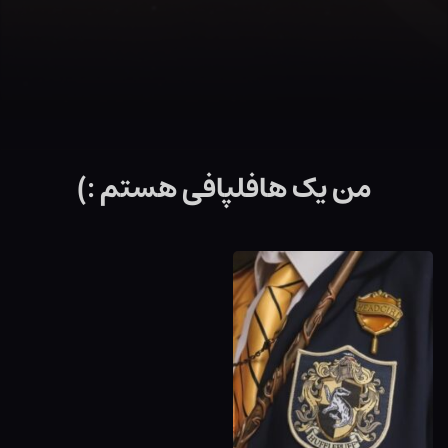
من یک هافلپافی هستم :)