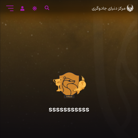
رود
مرکز دنیای جادوگری
ه
تن
صلی
sssssssssss