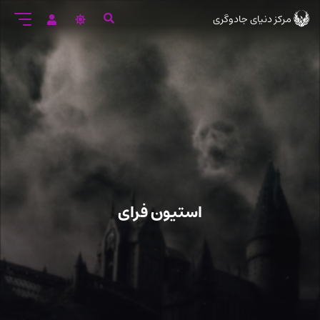
رود
مرکز دنیای جادوگری
ه
تن
صلی
استیون فرای